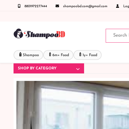
8801972277444
shampoobd.com@gmail.com
Logi
োনো জিজ্ঞাসায় কল করুনঃ ( IMO + Whatsapp ) +8801972277444 সহজে অর্ডার করতে প্রোডাক্ট পেজ
🧴
🍼
🍼
Shampoo
6m+ Food
1y+ Food
SHOP BY CATEGORY