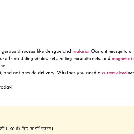
ngerous diseases like dengue and
malaria
. Our
anti-mosquito wi
hoose from
,
, and
sliding window nets
rolling mosquito nets
magnetic in
on.
, and nationwide delivery. Whether you need a
t
custom-sized
net
today!
কটি Like 👍 দিয়ে সাপোর্ট করবেন।