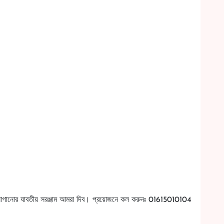
য়। লাগানোর যাবতীয় সরঞ্জাম আমরা দিব। প্রয়োজনে কল করুনঃ 01615010104