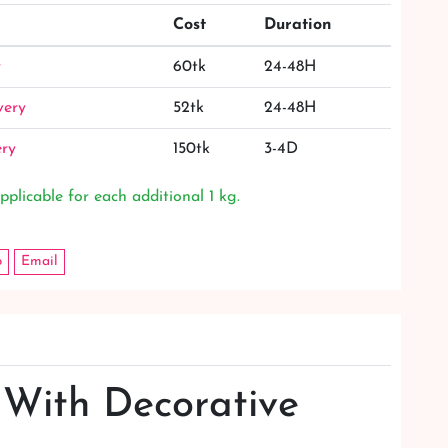
Cost
Duration
y
60tk
24-48H
very
52tk
24-48H
ery
150tk
3-4D
pplicable for each additional 1 kg.
p
Email
With Decorative