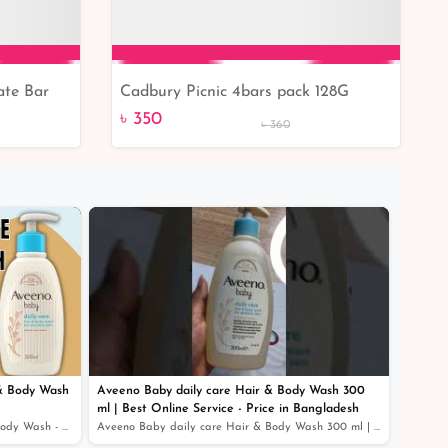
ate Bar
Cadbury Picnic 4bars pack 128G
Add to Cart
৳ 350
৳ 360
& Body Wash
Aveeno Baby daily care Hair & Body Wash 300
ml | Best Online Service - Price in Bangladesh
Aveeno Baby Daily Care Baby Hair & Body Wash - Price in...
Aveeno Baby daily care Hair & Body Wash 300 ml | Best O...