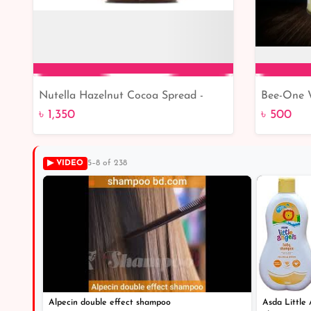
Nutella Hazelnut Cocoa Spread -
Bee-One 
Add to Cart
cutpricebd | From Belgium
| From H
৳ 1,350
৳ 500
▶ VIDEO
5–8 of 238
Alpecin double effect shampoo
Asda Little