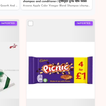
shampoo and conditioner।খুশকিযুক্ত চুলের সঠিক সমাধান
Assure Hair Oil | Best Hair Oil For Hair Growth And Dan...
Aveeno Apple Cider Vinegar Blend Shampoo।shampoo and co...
IMPORTED
IMPORTED