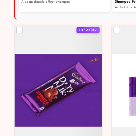
Shampoo Fo
Alpecin double effect shampoo
IMPORTED