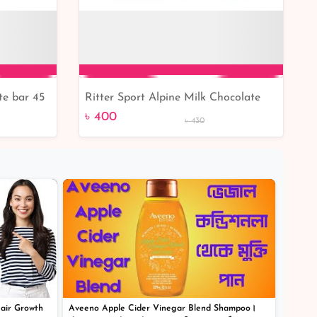
te bar 45
Ritter Sport Alpine Milk Chocolate
Add to Cart
100g
৳ 400
৳ 430
Hair Growth
Aveeno Apple Cider Vinegar Blend Shampoo।