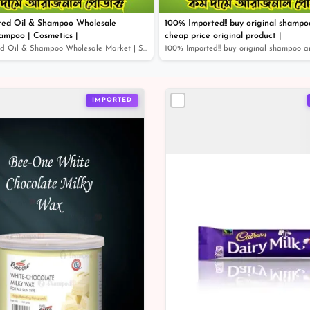
ted Oil & Shampoo Wholesale
100% Imported!! buy original shampoo
ampoo | Cosmetics |
cheap price original product |
100% Imported Oil & Shampoo Wholesale Market | Shampoo...
IMPORTED