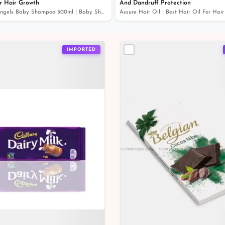
r Hair Growth
And Dandruff Protection
Asda Little Angels Baby Shampoo 500ml | Baby Shampoo Fo...
IMPORTED