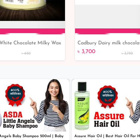
White Chocolate Milky Wax
Cadbury Dairy milk chocola
Add to Cart
Add to Cart
ungary
gm (Each)
৳ 3,700
৳ 650
৳ 3,750
 Angels Baby Shampoo 500ml | Baby
Assure Hair Oil | Best Hair Oil For 