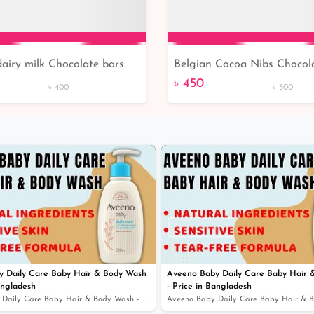
airy milk Chocolate bars
Belgian Cocoa Nibs Chocol
Add to Cart
Add to Cart
৳ 450
৳ 400
৳ 500
 Daily Care Baby Hair & Body Wash
Aveeno Baby Daily Care Baby Hair 
angladesh
- Price in Bangladesh
Aveeno Baby Daily Care Baby Hair & Body Wash - Price in...