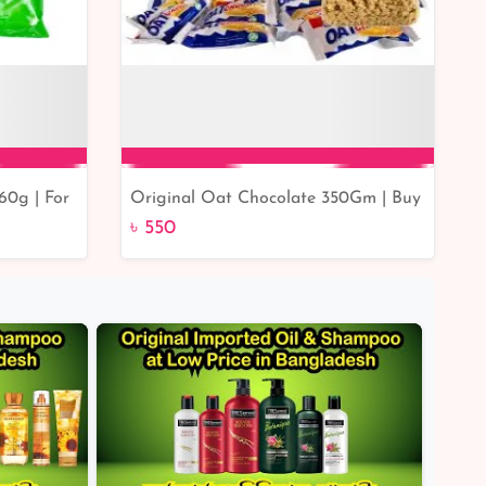
60g | For
Original Oat Chocolate 350Gm | Buy
Add to Cart
 Flavored
Online BD Shop
৳ 550