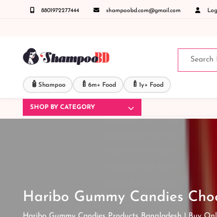
8801972277444
shampoobd.com@gmail.com
Logi
নঃ ( IMO + Whatsapp ) +8801972277444 সহজে অর্ডার করতে প্রোডাক্ট পেজে আপনার মোবাইল নাম্ব
🧴
🍼
🍼
Shampoo
6m+ Food
1y+ Food
SHOP BY CATEGORY
Haribo Gummy Candies Choc
Haribo Gummy Candies Products Bangladesh | Buy Onl