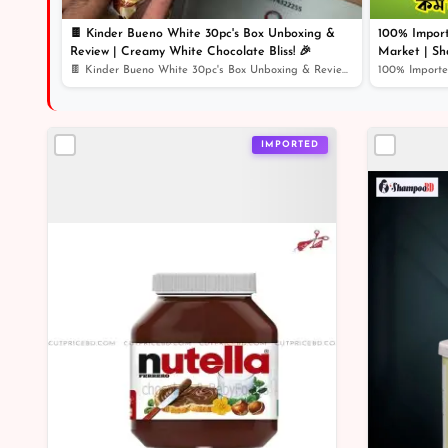
🍫 Kinder Bueno White 30pc's Box Unboxing &
100% Impor
Review | Creamy White Chocolate Bliss! 🎉
Market | Sh
🍫 Kinder Bueno White 30pc's Box Unboxing & Review | Cr...
IMPORTED