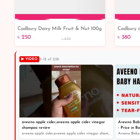
Cadbury Dairy Milk Fruit & Nut 100g
Cadbury d
Add to Cart
200 gm
৳ 250
৳ 380
৳ 270
▶ VIDEO
9–12 of 238
aveeno apple cider,aveeno apple cider vinegar
Aveeno Baby
shampoo review
- Price in B
aveeno apple cider,aveeno apple cider vinegar shampoo r...