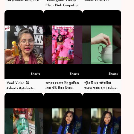
lv#ytshorts #cutprice
Neutrogena Visibly
shorts video9 17
Clear Pink Grapefruit
Facial Wash -
#shortsvideo
#shortsvideoviral
Shorts
Shorts
Shorts
Viral Video 😃
আপনার বোনকে দিন জন্মদিনের
গ্রীন টি এর কার্যকারিতা
#shorts #ytshorts
সেরা টেডি বিয়ার উপহার
জানতে অবাক হবে।#shorts
#viralshorts #video
#শর্টস
#trendingshorts
#shubhanallah