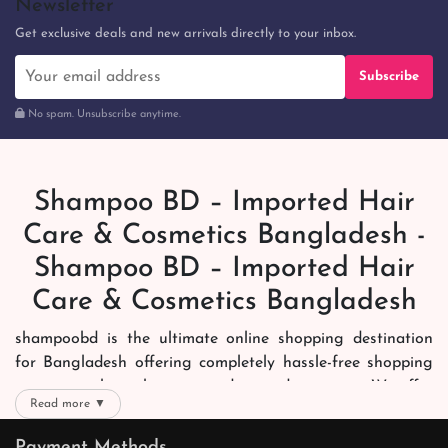
Newsletter
Get exclusive deals and new arrivals directly to your inbox.
Subscribe
No spam. Unsubscribe anytime.
Shampoo BD – Imported Hair
Care & Cosmetics Bangladesh -
Shampoo BD – Imported Hair
Care & Cosmetics Bangladesh
shampoobd is the ultimate online shopping destination
for Bangladesh offering completely hassle-free shopping
experience through secure and trusted gateways. We offer
Read more ▼
you trendy and reliable shopping with all your preferred
brands and more. Now shopping is easier, quicker and
Payment Methods