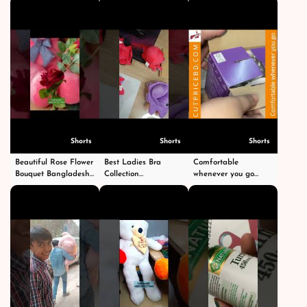
Shorts
Shorts
Shorts
Beautiful Rose Flower
Best Ladies Bra
Comfortable
Bouquet Bangladesh |
Collection
whenever you go
Gift for Special
Bangladesh | Buy
Viral Video 😃
Occasions |
Online |
#shorts #ytshorts
CutPriceBD.com
CutPriceBD.com |
#viralshorts #video
#shorts
#shorts
#shubhanallah