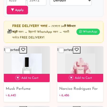
–
Apply
FREE DELIVERY অফার!
— যেকোনো
১০টি ভিডিওতে
🎁
কমেন্ট
করুন → স্ক্রিনশট WhatsApp করুন → পরবর্তী
WhatsApp
অর্ডারে FREE DELIVERY!
Imported
Imported
Add to Cart
Add to Cart
Musk Perfume
Narciso Rodriguez For
Her Eau De Perfume
৳ 6,440
৳ 6,486