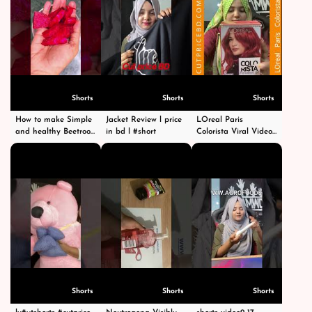
Shorts
Shorts
Shorts
How to make Simple
Jacket Review l price
LOreal Paris
and healthy Beetroot
in bd l #short
Colorista Viral Video
Juice l Order:-
😃 #shorts #ytshorts
+8801972277444 (IMO
#viralshorts #video
+ WhatsApp) #shorts
#shubhanallah
Shorts
Shorts
Shorts