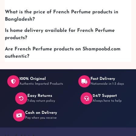
What is the price of French Perfume products in
Bangladesh?
Is home delivery available for French Perfume
products?
Are French Perfume products on Shampoobd.com
authentic?
100% Original
Fast Delivery
Authentic Imported Products
Nationwide in 1-3 days
Easy Returns
24/7 Support
7-day return policy
Always here to help
Cash on Delivery
Pay when you receive