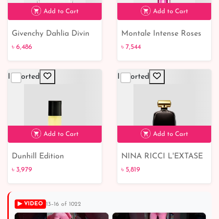
Add to Cart
Add to Cart
Givenchy Dahlia Divin
Montale Intense Roses
Eau Initiale
Musk
৳ 6,486
৳ 7,544
Imported
Imported
৳ 6,486
৳ 7,544
Add to Cart
Add to Cart
Dunhill Edition
NINA RICCI L'EXTASE
ROSE ABSOLUE
৳ 3,979
৳ 5,819
▶ VIDEO
13–16 of 1022