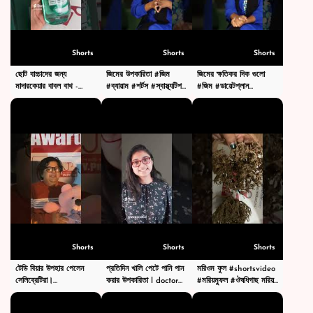
Shorts
Shorts
Shorts
ছোট বাচ্চাদের জন্য
জিমের উপকারিতা #জিম
জিমের ক্ষতিকর দিক গুলো
মাদারকেয়ার বাবল বাথ -
#ব্যায়াম #শর্টস #স্বাস্থ্যটিপস
#জিম #ডায়েটপ্লান
Mother care Bubble
৩০ দিনে ফিট বডি
#gymworkout
Bath -#shortsvideos
#gymshorts
Shorts
Shorts
Shorts
টেডি বিয়ার উপহার পেলেন
প্রতিদিন খালি পেটে পানি পান
মরিওম ফুল #shortsvideo
সেলিব্রেটিরা।
করার উপকারিতা l doctor
#মরিয়ম্ফুল #ঔষধিগাছ মরিয়ম
#teddybearbd
testament
ফুলের উপকারিতা
#youtubeshorts
#shortsvideo #shorts