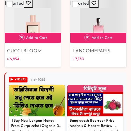
Imported
Imported
৳ 6,440
৳ 6,486
Add to Cart
Add to Cart
GUCCI BLOOM
LANCOMEPARIS
MIRACLE
৳ 6,854
৳ 7,130
▶ VIDEO
1–4 of 1022
৳ 6,854
৳ 7,130
।Buy Now Longan Honey
Bangladesh Beetroot Price
From Cutpricebd।Organic Dry
Analysis & Honest Review |