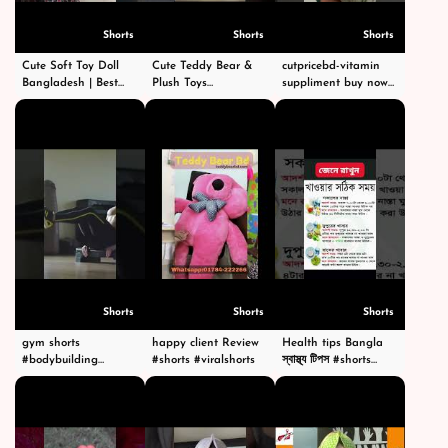
Shorts
Shorts
Shorts
Cute Soft Toy Doll
Cute Teddy Bear &
cutpricebd-vitamin
Bangladesh | Best
Plush Toys
suppliment buy now
Gift for Kids | Order
Bangladesh | Buy
#cutpricebd
Online |
Online | Best Gift |
#trending #shorts
CutPriceBD.com
CutPriceBD.com
#health
#shorts
#shorts
Shorts
Shorts
Shorts
gym shorts
happy client Review
Health tips Bangla
#bodybuilding
#shorts #viralshorts
স্বাস্থ্য টিপস #shorts
#fitness #gym
#healthtips
#shorts #attitude
#gym #trending
#shorts #fitness