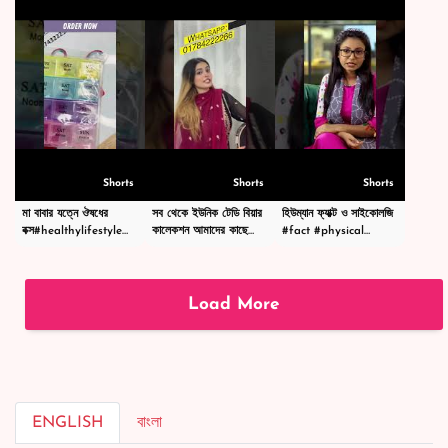
#giftideas
#teddybears #wood
Shorts
Shorts
Shorts
মা বাবার যত্নে ঔষধের
সব থেকে ইউনিক টেডি বিয়ার
হিউম্যান ফ্যাক্ট ও সাইকোলজি
বক্স#healthylifestyle
কালেকশন আমাদের কাছে
#fact #physical
#viral #shorts
#shorts #view
#sciencefacts
#naturalenergy
#shortsbeta
Load More
ENGLISH
বাংলা