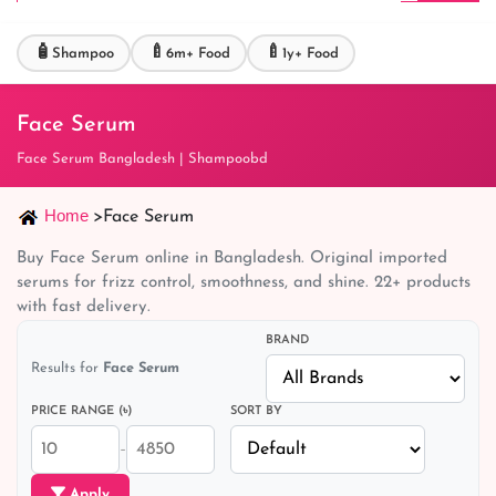
🧴
🍼
🍼
Shampoo
6m+ Food
1y+ Food
Face Serum
Face Serum Bangladesh | Shampoobd
Home
>
Face Serum
Buy Face Serum online in Bangladesh. Original imported
serums for frizz control, smoothness, and shine. 22+ products
with fast delivery.
BRAND
Results for
Face Serum
PRICE RANGE (৳)
SORT BY
–
Apply