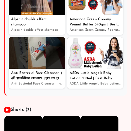
Alpecin double effect
American Green Creamy
shampoo
Peanut Butter 340gm | Best
Quality Peanut Butter
Alpecin double effect shampoo
American Green Creamy Peanut Butter 340gm | Best Qualit...
Anti Bacterial Face Cleanser ।
ASDA Little Angels Baby
এন্টি ব্যাকটিরিয়াল ফেসওয়াশ ।ব্রণ দাগ দূর
Lotion 500ml | Best Baby
করার উপায়
Lotion | Baby Lotion Price In
Anti Bacterial Face Cleanser । এন্টি ব্যাকটিরিয়াল ফেসওয়...
ASDA Little Angels Baby Lotion 500ml | Best Baby Lotion...
Bangladesh
Shorts (7)
▶