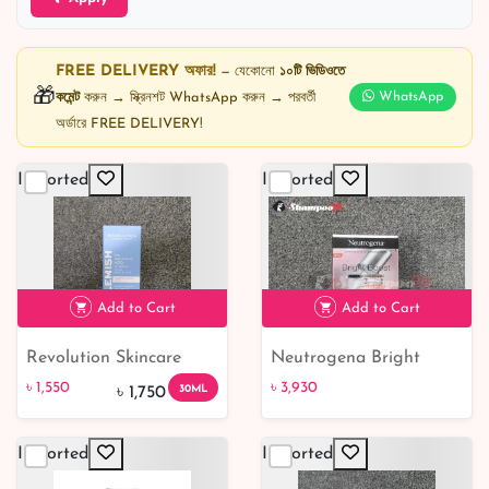
FREE DELIVERY অফার!
— যেকোনো
১০টি ভিডিওতে
🎁
কমেন্ট
করুন → স্ক্রিনশট WhatsApp করুন → পরবর্তী
WhatsApp
অর্ডারে FREE DELIVERY!
Imported
Imported
Add to Cart
Add to Cart
Revolution Skincare
Neutrogena Bright
৳ 1,550
11% off
৳ 3,930
Targeted Blemish Serum
Boost Illuminating
৳ 1,550
৳ 3,930
30ML
৳ 1,750
2% Salicylic Acid
Serum 30 ml
Imported
Imported