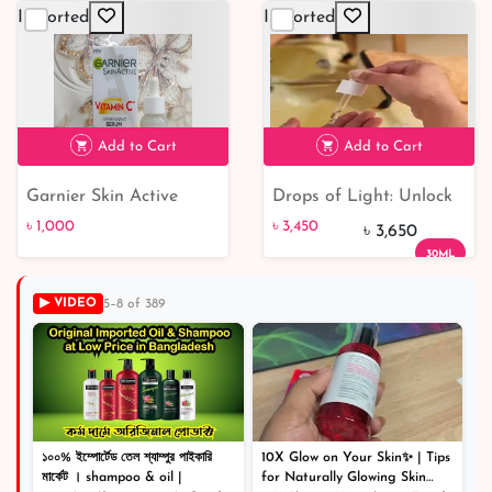
Serum
Imported
Imported
Add to Cart
Add to Cart
Garnier Skin Active
Drops of Light: Unlock
৳ 1,000
৳ 3,450
5% off
Vitamin C Anti-Blemish
Your Skin's Radiance
৳ 1,000
৳ 3,450
৳ 3,650
Serum: The Ultimate
with Our Brightening
30ML
Solution for Flawless
Serum
Skin
▶ VIDEO
5–8 of 389
১০০% ইম্পোর্টেড তেল শ্যাম্পুর পাইকারি
10X Glow on Your Skin✨ | Tips
মার্কেট । shampoo & oil |
for Naturally Glowing Skin