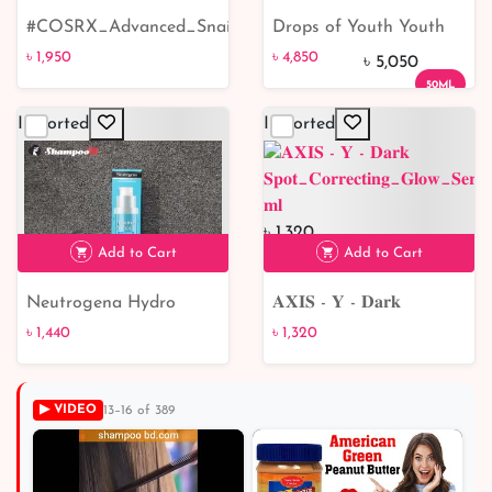
#COSRX_Advanced_Snail_92_All_in_One_Cream
Drops of Youth Youth
৳ 1,950
৳ 4,850
Concentrate 50ml
৳ 1,950
৳ 4,850
৳ 5,050
50ML
Imported
Imported
৳ 1,320
Add to Cart
Add to Cart
Neutrogena Hydro
𝐀𝐗𝐈𝐒 - 𝐘 - 𝐃𝐚𝐫𝐤
৳ 1,440
Boost Face Serum
𝐒𝐩𝐨𝐭_𝐂𝐨𝐫𝐫𝐞𝐜𝐭𝐢𝐧𝐠_𝐆𝐥𝐨𝐰_𝐒𝐞
৳ 1,440
৳ 1,320
𝐦𝐥
▶ VIDEO
13–16 of 389