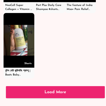
NeoCell Super
Pert Plus Daily Care
The feature of India
Collagen + Vitamin C
Shampoo #shorts
Moov Pain Relief
With Biotin #short
#short #shampoo
Cream -ইন্ডিয়া মুভ পেইন
#shorts #shortvideo
#hairstyle #hair
রিলিফ ক্রিম -
#shortvideos #viral
#happy #cosmetics
#shortsvideo
#beauty
Shorts
বুটস বেবি কন্ডিশনিং শ্যাম্পু |
Boots Baby
Conditioning
Shampoo
|#shortsvideo
Load More