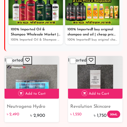
100% Imported Oil &
100% Imported!! buy original
Shampoo Wholesale Market |
shampoo and oil | cheap price
Shampoo | Cosmetics |
original product |
100% Imported Oil & Shampoo Wholesale Market | Shampoo...
100% Imported!! buy original shampoo and oil | cheap pr...
Imported
Imported
Add to Cart
Add to Cart
Neutrogena Hydro
Revolution Skincare
৳ 2,490
14% off
৳ 1,550
11% off
Boost Night Pressed
Dark Spot Corrector:
৳ 2,490
৳ 1,550
30ML
৳ 2,900
৳ 1,750
Serum
Correct and Clarify