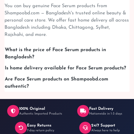
You can buy genuine Face Serum products from
Shampoobd.com — Bangladesh's trusted online beauty &
personal care store. We offer fast home delivery all across
Bangladesh including Dhaka, Chittagong, Sylhet,
Rajshahi, and more.
What is the price of Face Serum products in
Bangladesh?
Is home delivery available for Face Serum products?
Are Face Serum products on Shampoobd.com
authentic?
100% Original
Fast Delivery
Authentic Imported Products
Nationwide in 1-3 days
Easy Returns
24/7 Support
7-day return policy
Always here to help