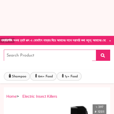
Forget Your Password?
Login Account
Create Account
×
 চ্যাট বক্স এ মোবাইল নাম্বার দিয়ে আমাদের সাথে সরাসরি কথা বলুন| আমাদের যেকোনো পণ্য হাতে নিয়
NEWS
🧴
🍼
🍼
Shampoo
6m+ Food
1y+ Food
Home
>
Electric Insect Killers
৳ 397
# 12511