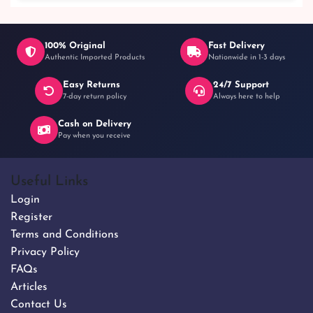
in Bangladesh
100% Original
Fast Delivery
Authentic Imported Products
Nationwide in 1-3 days
Easy Returns
24/7 Support
7-day return policy
Always here to help
Cash on Delivery
Pay when you receive
Useful Links
Login
Register
Terms and Conditions
Privacy Policy
FAQs
Articles
Contact Us