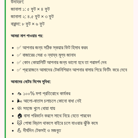
উদাহরণ:
জানালা ১: ৫ ফুট × ৪ ফুট
জানালা ২: ৪.৫ ফুট × ৩ ফুট
বারান্দা: ৮ ফুট × ৬ ফুট
আমরা মাপ পাওয়ার পর:
✅ আপনার জন্য সঠিক স্কয়ার ফিট হিসাব করব
✅ বাজারের সেরা ও ন্যায্য মূল্য জানাব
✅ কোন কোয়ালিটি আপনার জন্য ভালো হবে তা পরামর্শ দেব
✅ প্রয়োজনে আমাদের টেকনিশিয়ান আপনার বাসায় গিয়ে ফিটিং করে দেবে
আমাদের নেটের বিশেষ সুবিধা:
🦟 ১০০% মশা প্রতিরোধে কার্যকর
🌬️ আলো-বাতাস চলাচলে কোনো বাধা নেই
🧼 সহজে খুলে ধোয়া যায়
🏠 বাসা পরিবর্তন করলে সাথে নিয়ে যেতে পারবেন
🐱 পোষা বিড়াল থাকলে বাইরে চলে যাওয়ার ঝুঁকি কমে
💪 দীর্ঘদিন টেকসই ও মজবুত