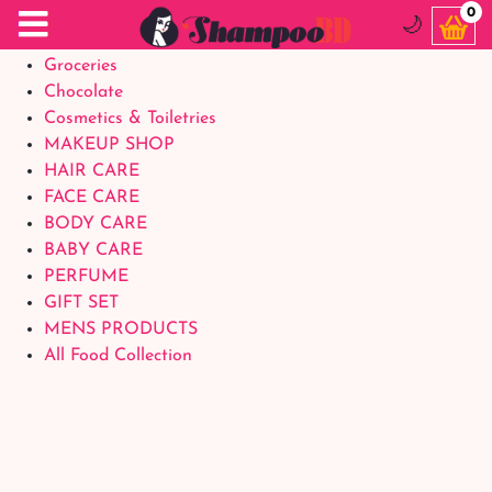
Food Supplements
0
🌙
Baby Foods
Groceries
Chocolate
Cosmetics & Toiletries
MAKEUP SHOP
HAIR CARE
FACE CARE
BODY CARE
BABY CARE
PERFUME
GIFT SET
MENS PRODUCTS
All Food Collection
Login Account
Welcome Back