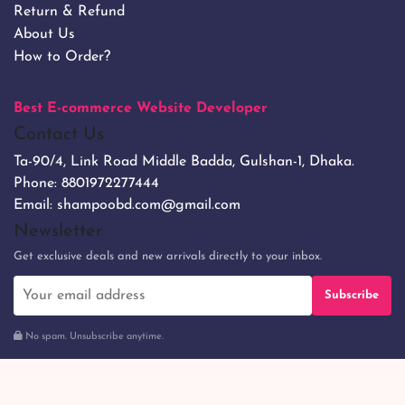
Return & Refund
About Us
How to Order?
Best E-commerce Website Developer
Contact Us
Ta-90/4, Link Road Middle Badda, Gulshan-1, Dhaka.
Phone:
8801972277444
Email:
shampoobd.com@gmail.com
Newsletter
Get exclusive deals and new arrivals directly to your inbox.
Subscribe
No spam. Unsubscribe anytime.