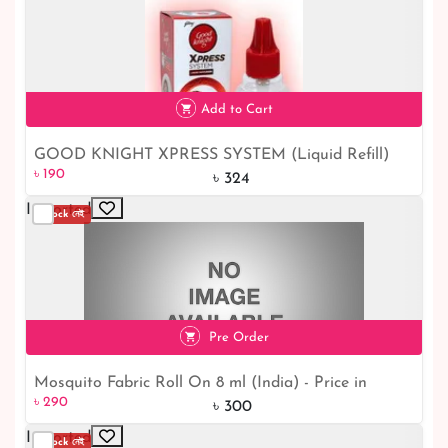
Add to Cart
GOOD KNIGHT XPRESS SYSTEM (Liquid Refill)
৳ 190
41% off
৳ 190
৳ 324
Imported
Stock নেই
Pre Order
Mosquito Fabric Roll On 8 ml (India) - Price in
৳ 290
৳ 290
Bangladesh
৳ 300
Imported
Stock নেই