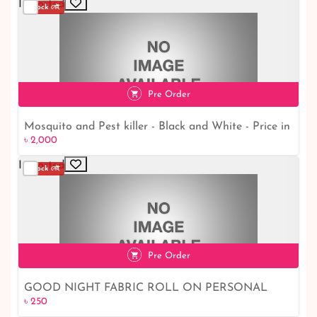
Imported
Stock নেই
Pre Order
Mosquito and Pest killer - Black and White - Price in
৳ 2,000
৳ 2,000
Bangladesh
Imported
Stock নেই
Pre Order
GOOD NIGHT FABRIC ROLL ON PERSONAL
৳ 250
৳ 250
MOSQUITO REPELLENT (INDIAN) - 8ML - Price