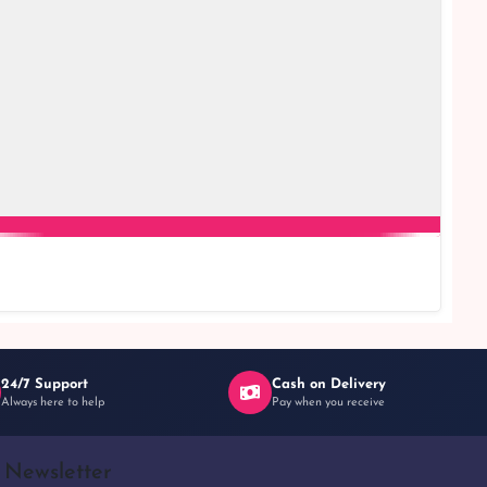
24/7 Support
Cash on Delivery
Always here to help
Pay when you receive
Newsletter