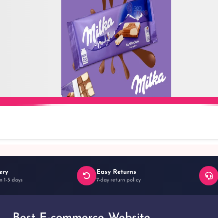
Add to Cart
ery
Easy Returns
n 1-3 days
7-day return policy