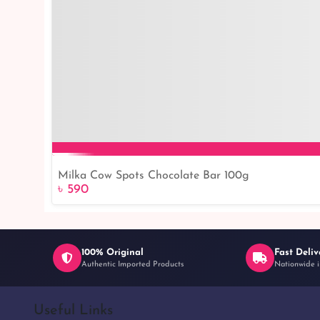
Milka Cow Spots Chocolate Bar 100g
৳ 590
100% Original
Fast Deliv
Authentic Imported Products
Nationwide i
Useful Links