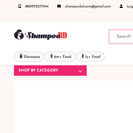
8801972277444
shampoobd.com@gmail.com
Logi
ায় কল করুনঃ ( IMO + Whatsapp ) +8801972277444 সহজে অর্ডার করতে প্রোডাক্ট পেজে আপনার মোব
🧴
🍼
🍼
Shampoo
6m+ Food
1y+ Food
SHOP BY CATEGORY