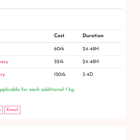
Cost
Duration
y
60tk
24-48H
very
52tk
24-48H
ery
150tk
3-4D
pplicable for each additional 1 kg.
p
Email