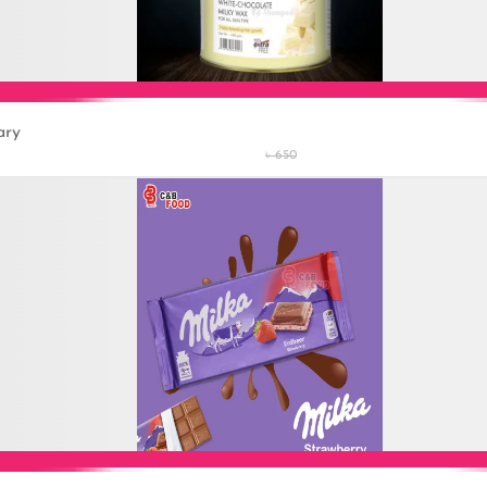
ary
Add to Cart
৳ 650