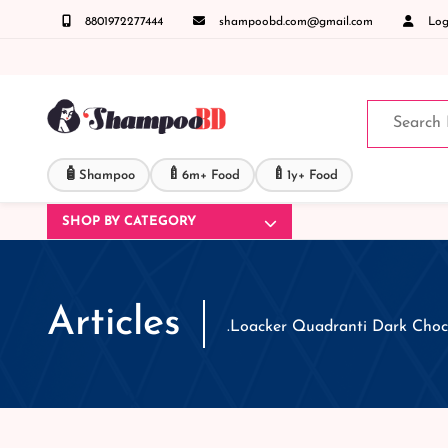
8801972277444
shampoobd.com@gmail.com
Logi
নো জিজ্ঞাসায় কল করুনঃ ( IMO + Whatsapp ) +8801972277444 সহজে অর্ডার করতে প্রোডাক্ট পেজে 
🧴
🍼
🍼
Shampoo
6m+ Food
1y+ Food
SHOP BY CATEGORY
Articles
.Loacker Quadranti Dark Choc