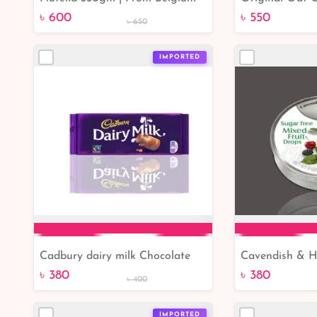
Add to Cart
Add 
Buy Online BD
৳ 600
৳ 550
৳ 650
IMPORTED
Cadbury dairy milk Chocolate
Cavendish & H
Add to Cart
Add 
bars 200 gm
mixed fruit dr
৳ 380
৳ 380
৳ 400
Germany
IMPORTED