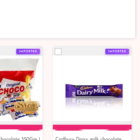
IMPORTED
IMPORTED
Chocolate 350Gm |
Cadbury Dairy milk chocolate