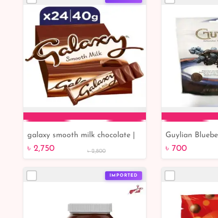
galaxy smooth milk chocolate |
Guylian Bluebe
Add to Cart
Add 
unboxing Galaxy smooth milk
150gm
৳ 2,750
৳ 700
৳ 2,800
chocolate
IMPORTED