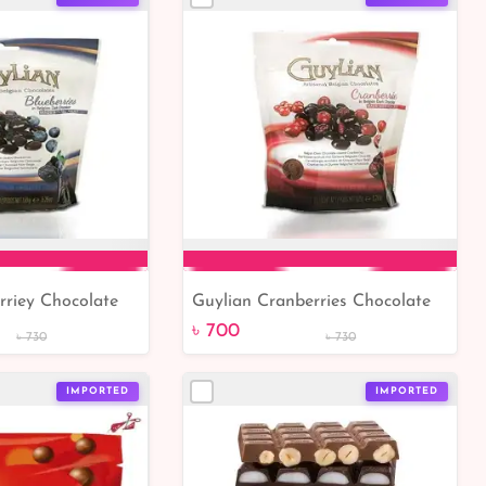
rriey Chocolate
Guylian Cranberries Chocolate
to Cart
Add to Cart
150gm
৳ 700
৳ 730
৳ 730
IMPORTED
IMPORTED