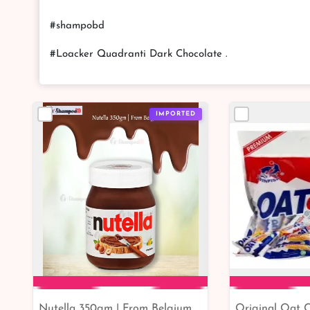
#shampobd
#Loacker Quadranti Dark Chocolate .
IMPORTED
Nutella 350gm | From Belgium
Original Oat 