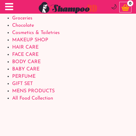
Food Supplements
0
🌙
Baby Foods
Groceries
Chocolate
Cosmetics & Toiletries
MAKEUP SHOP
HAIR CARE
FACE CARE
BODY CARE
BABY CARE
PERFUME
GIFT SET
MENS PRODUCTS
All Food Collection
Login Account
Welcome Back