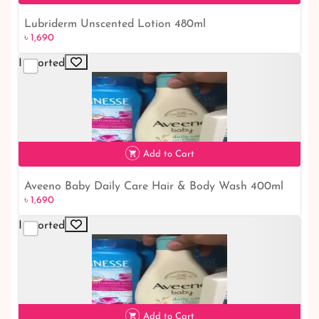
Lubriderm Unscented Lotion 480ml
৳ 1,690
Imported
৳ 1,690
Add to Cart
Aveeno Baby Daily Care Hair & Body Wash 400ml
৳ 1,690
Imported
৳ 1,690
Add to Cart