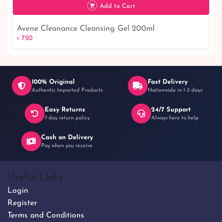
Add to Cart
Avene Cleanance Cleansing Gel 200ml
৳ 750
৳ 750
100% Original
Fast Delivery
Authentic Imported Products
Nationwide in 1-3 days
Easy Returns
24/7 Support
7-day return policy
Always here to help
Cash on Delivery
Pay when you receive
Useful Links
Login
Register
Terms and Conditions