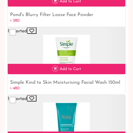
Add to Cart
Pond's Blurry Filter Loose Face Powder
৳ 380
৳ 380
Imported
Add to Cart
Simple Kind to Skin Moisturising Facial Wash 150ml
৳ 480
৳ 480
Imported