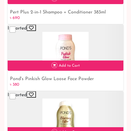
Pert Plus 2-in-1 Shampoo + Conditioner 383ml
৳ 690
Imported
৳ 690
Add to Cart
Pond's Pinkish Glow Loose Face Powder
৳ 380
৳ 380
Imported