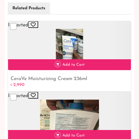
Related Products
Imported
Add to Cart
CeraVe Moisturizing Cream 236ml
৳ 2,990
Imported
৳ 2,990
Add to Cart