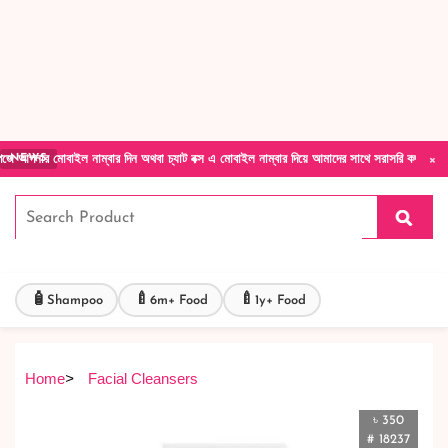
Forget Your Password?
Login Account
Create Account
×
বাইল নাম্বার দিন অথবা চ্যাট বক্স এ মোবাইল নাম্বার দিয়ে আমাদের সাথে সরাসরি কথা বলুন| আমাদের য
NEWS
🧴
🍼
🍼
Shampoo
6m+ Food
1y+ Food
Home
>
Facial Cleansers
৳ 350
# 18237