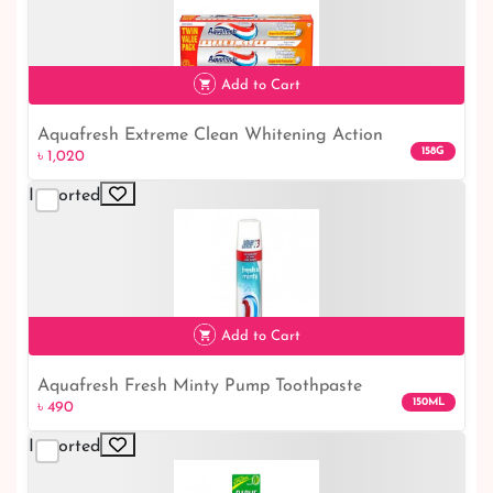
Add to Cart
Aquafresh Extreme Clean Whitening Action
৳ 1,020
158G
৳ 1,020
Toothpaste 2pk
Imported
Add to Cart
Aquafresh Fresh Minty Pump Toothpaste
৳ 490
150ML
৳ 490
Imported