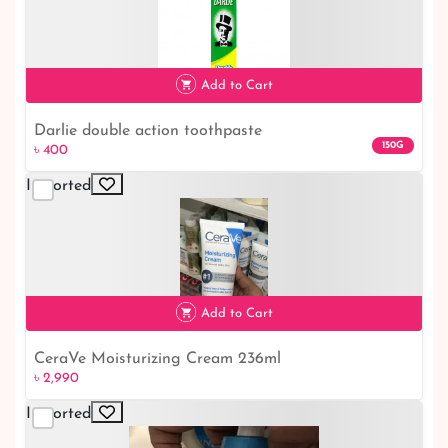
Add to Cart
Darlie double action toothpaste
৳ 400
150G
৳ 400
Imported
Add to Cart
CeraVe Moisturizing Cream 236ml
৳ 2,990
Imported