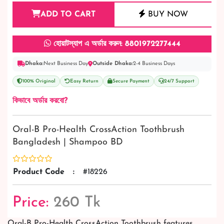
ADD TO CART
BUY NOW
হোয়াটস্যাপ এ অর্ডার করুন: 8801972277444
Dhaka:
Next Business Day
Outside Dhaka:
2-4 Business Days
100% Original
Easy Return
Secure Payment
24/7 Support
কিভাবে অর্ডার করবো?
Oral-B Pro-Health CrossAction Toothbrush
Bangladesh | Shampoo BD
Product Code
:
#18226
Price:
260 Tk
Oral-B Pro-Health CrossAction Toothbrush features