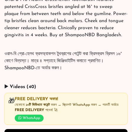
patented CrissCross bristles angled at 16° to sweep
plaque from between teeth and below the gumline. Power-
tip bristles clean around back molars. Cheek and tongue
cleaner reduces bacteria. Clinically proven to reduce
gingivitis in 4 weeks. Buy at ShampooNBD Bangladesh.
ওরাল-বি প্রো-হেলথ ক্রসঅ্যাকশন টুথব্রাশের পেটেন্ট করা ক্রিসক্রস ব্রিসল ১৬°
কোণে বিন্যস্ত। মাত্র ৪ সপ্তাহে জিঞ্জিভাইটিস কমাতে প্রমাণিত।
ShampooNBD-তে অর্ডার করুন।
▶️ Videos (40)
FREE DELIVERY অফার!
🎁
যেকোনো
১০টি ভিডিওতে কমেন্ট
করুন → স্ক্রিনশট WhatsApp করুন → পরবর্তী অর্ডারে
FREE DELIVERY
পাবেন! 🚀
WhatsApp