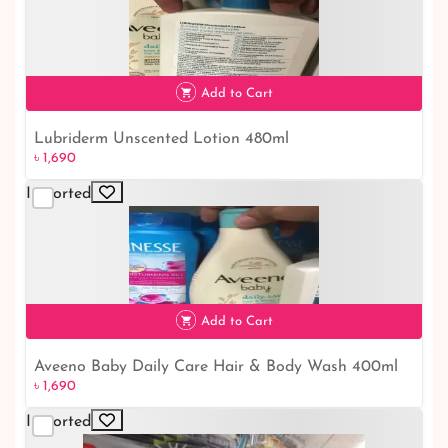
৳ 2,990
Add to Cart
Lubriderm Unscented Lotion 480ml
৳ 1,690
Imported
৳ 1,690
Add to Cart
Aveeno Baby Daily Care Hair & Body Wash 400ml
৳ 1,690
Imported