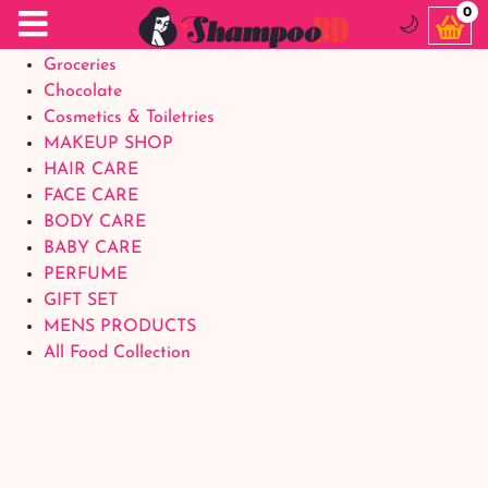
Food Supplements
0
🌙
Baby Foods
Groceries
Chocolate
Cosmetics & Toiletries
MAKEUP SHOP
HAIR CARE
FACE CARE
BODY CARE
BABY CARE
PERFUME
GIFT SET
MENS PRODUCTS
All Food Collection
Login Account
Welcome Back