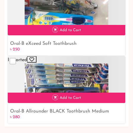
৳ 1,690
Add to Cart
Oral-B eXceed Soft Toothbrush
৳ 250
৳ 250
Imported
Add to Cart
Oral-B Allrounder BLACK Toothbrush Medium
৳ 280
৳ 280