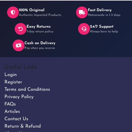
100% Original
Fast Delivery
Authentic Imported Products
Nationwide in 1-3 days
Easy Returns
24/7 Support
7-day return policy
Always here to help
Cash on Delivery
Pay when you receive
Useful Links
Login
Register
Terms and Conditions
Privacy Policy
FAQs
Articles
Contact Us
Return & Refund