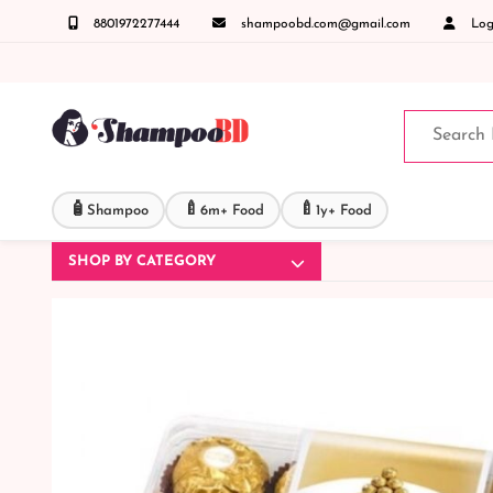
8801972277444
shampoobd.com@gmail.com
Logi
 জিজ্ঞাসায় কল করুনঃ ( IMO + Whatsapp ) +8801972277444 সহজে অর্ডার করতে প্রোডাক্ট পেজে আ
🧴
🍼
🍼
Shampoo
6m+ Food
1y+ Food
SHOP BY CATEGORY