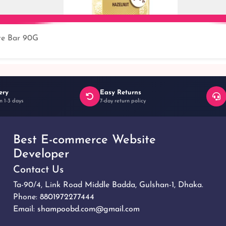
te Bar 90G
Add to Cart
ery
Easy Returns
n 1-3 days
7-day return policy
Best E-commerce Website
Developer
Contact Us
Ta-90/4, Link Road Middle Badda, Gulshan-1, Dhaka.
Phone:
8801972277444
Email:
shampoobd.com@gmail.com