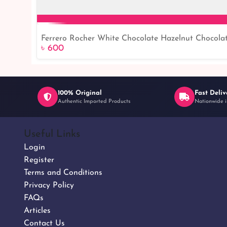
Ferrero Rocher White Chocolate Hazelnut Chocola
৳ 600
100% Original
Fast Deliv
Authentic Imported Products
Nationwide i
Useful Links
Login
Register
Terms and Conditions
Privacy Policy
FAQs
Articles
Contact Us