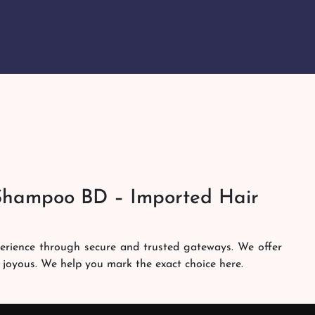
Shampoo BD – Imported Hair
perience through secure and trusted gateways. We offer
 joyous. We help you mark the exact choice here.
am works round the clock to personally make sure the
h. Our services are at your doorsteps all the time. Get