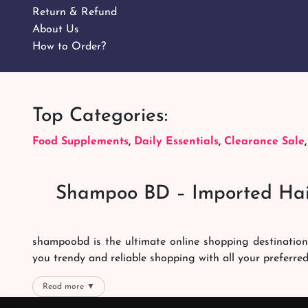
Return & Refund
About Us
How to Order?
Top Categories:
Food Supplements
,
Daily Essentials
,
Clearance Sale
Shampoo BD – Imported Hai
shampoobd is the ultimate online shopping destination
you trendy and reliable shopping with all your preferre
We offer our customers with memorable online shoppi
Read more ▼
right packages reach on time. You can choose whatever 