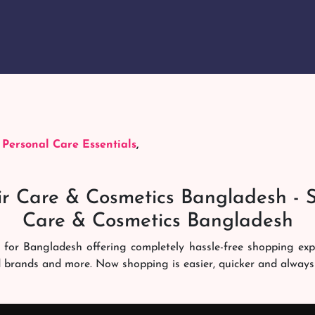
,
Personal Care Essentials
,
r Care & Cosmetics Bangladesh - 
Care & Cosmetics Bangladesh
 for Bangladesh offering completely hassle-free shopping ex
d brands and more. Now shopping is easier, quicker and always
ng experience. Our dedicated shampoobd quality assurance te
you like. We deliver it right at your address across Banglades