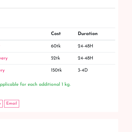
Cost
Duration
y
60tk
24-48H
very
52tk
24-48H
ery
150tk
3-4D
pplicable for each additional 1 kg.
p
Email