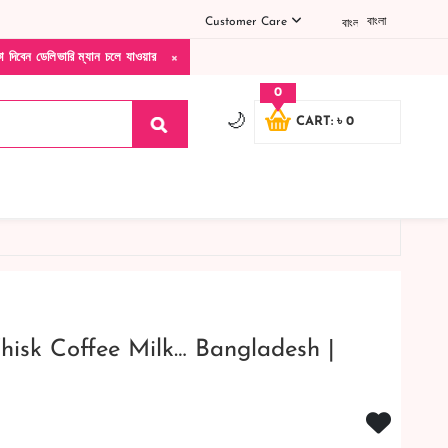
Customer Care
বাংলা
×
ি ম্যান চলে যাওয়ার পরে কোনরকম পণ্য ভেঙে গেছে নষ্ট খারাপ ডেট ওভার কোনরকম কমপ্লেন গ্রহণযো
0
🌙
CART: ৳ 0
hisk Coffee Milk… Bangladesh |