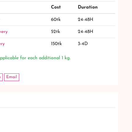
Cost
Duration
y
60tk
24-48H
very
52tk
24-48H
ery
150tk
3-4D
pplicable for each additional 1 kg.
p
Email