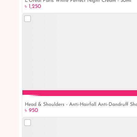
L'Oreal Paris White Perfect Night Cream - 50ml
৳ 1,250
Head & Shoulders - Anti-Hairfall Anti-Dandruff S
৳ 950