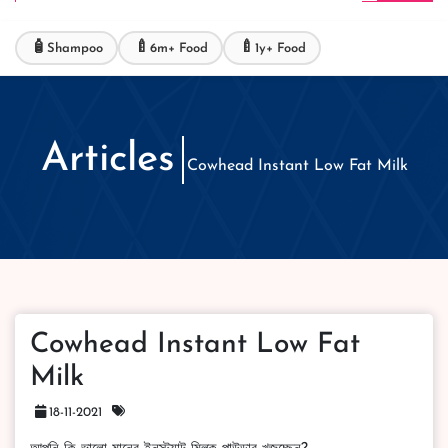
🧴
🍼
🍼
Shampoo
6m+ Food
1y+ Food
Articles
Cowhead Instant Low Fat Milk
Cowhead Instant Low Fat
Milk
18-11-2021