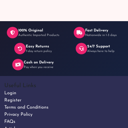
100% Original
Fast Delivery
Authentic Imported Products
Nationwide in 1-3 days
Easy Returns
24/7 Support
7-day return policy
Always here to help
Cash on Delivery
Pay when you receive
Useful Links
Login
Register
Terms and Conditions
Privacy Policy
FAQs