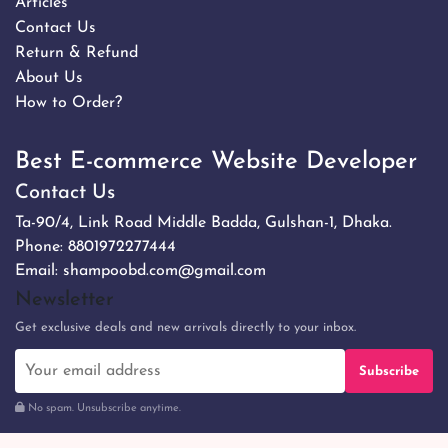
Articles
Contact Us
Return & Refund
About Us
How to Order?
Best E-commerce Website Developer
Contact Us
Ta-90/4, Link Road Middle Badda, Gulshan-1, Dhaka.
Phone:
8801972277444
Email:
shampoobd.com@gmail.com
Newsletter
Get exclusive deals and new arrivals directly to your inbox.
Subscribe
No spam. Unsubscribe anytime.