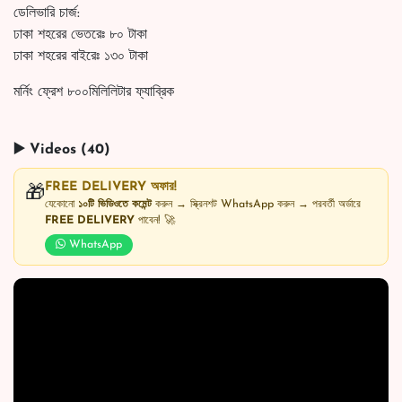
ডেলিভারি চার্জ:
ঢাকা শহরের ভেতরেঃ ৮০ টাকা
ঢাকা শহরের বাইরেঃ ১৩০ টাকা
মর্নিং ফ্রেশ ৮০০মিলিলিটার ফ্যাব্রিক
▶️ Videos (40)
FREE DELIVERY অফার!
🎁
যেকোনো
১০টি ভিডিওতে কমেন্ট
করুন → স্ক্রিনশট WhatsApp করুন → পরবর্তী অর্ডারে
FREE DELIVERY
পাবেন! 🚀
WhatsApp