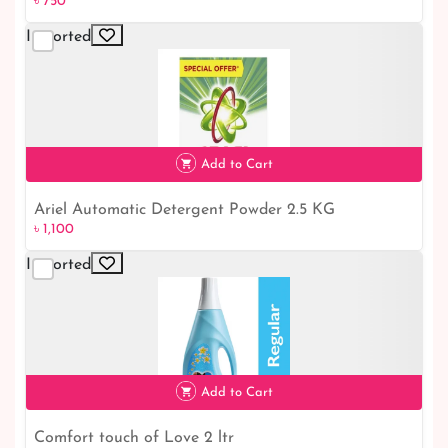
৳ 750
Imported
Add to Cart
Ariel Automatic Detergent Powder 2.5 KG
৳ 1,100
৳ 1,100
Imported
Add to Cart
Comfort touch of Love 2 ltr
৳ 1,050