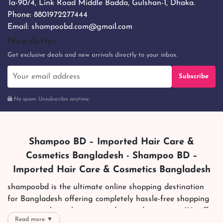
Ta-90/4, Link Road Middle Badda, Gulshan-1, Dhaka.
Phone:
8801972277444
Email:
shampoobd.com@gmail.com
Newsletter
Get exclusive deals and new arrivals directly to your inbox.
Subscribe
No spam. Unsubscribe anytime.
Shampoo BD – Imported Hair Care &
Cosmetics Bangladesh - Shampoo BD –
Imported Hair Care & Cosmetics Bangladesh
shampoobd is the ultimate online shopping destination
for Bangladesh offering completely hassle-free shopping
experience through secure and trusted gateways. We offer
Read more ▼
you trendy and reliable shopping with all your preferred