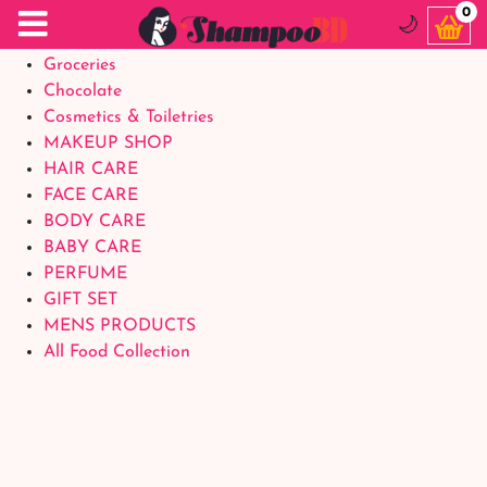
Food Supplements
0
🌙
Baby Foods
Groceries
Chocolate
Cosmetics & Toiletries
MAKEUP SHOP
HAIR CARE
FACE CARE
BODY CARE
BABY CARE
PERFUME
GIFT SET
MENS PRODUCTS
All Food Collection
Login Account
Welcome Back