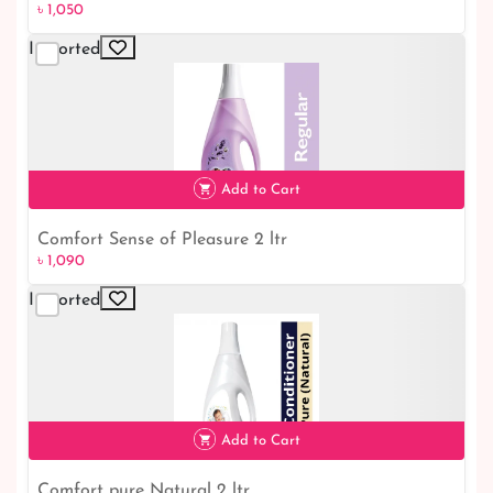
৳ 1,050
Imported
Add to Cart
Comfort Sense of Pleasure 2 ltr
৳ 1,090
৳ 1,090
Imported
Add to Cart
Comfort pure Natural 2 ltr