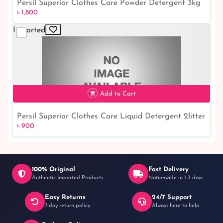
Persil Superior Clothes Care Powder Detergent 3kg
৳ 1,800
Imported
৳ 1,800
Add to Cart
Persil Superior Clothes Care Liquid Detergent 2litter
৳ 900
100% Original
Fast Delivery
Authentic Imported Products
Nationwide in 1-3 days
Easy Returns
24/7 Support
৳ 900
7-day return policy
Always here to help