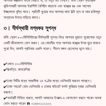
আপনার বস্ত্রগুলি মাত্র মোছাই না, তা নতুন মত দেখবে। মর্নিং ফ্রেশ ফ্যাব্রিক
কন্ডিশনারটি আপনার ইয়ার্পিস্ট বৈশিষ্ট্য বাড়ানো এবং বস্ত্রের রঙ এবং আলোর
উজ্জ্বলতা বৃদ্ধি পাবে। প্রতিটি ধুয়োর পরে আপনার মাথা উল্টা হবে না আর ছবিসমূহ
অন্যদের উপরে দাড়িয়ে জাবে।
৩। দীর্ঘস্থায়ী মগ্ধকর সুগন্ধ
মর্নিং ফ্রেশ ৮০০মিলিলিটারের দীর্ঘস্থায়ী সুগন্ধ নিয়ে আপনার ধুয়াতে পুরোলোক নতুন
একটি জীবনযাপন যোগ করুন। এর মোহনীয় গন্ধ আপনার বস্ত্রের উপর ঘুরে থাকবে
পুরো দিন, আপনি প্রতিবার এগুলি পরেন। শীতল মঙ্গল ছেলেদের ভূলে যায়।
✔️ওজন: ৮০০মিলিলিটার
✔️উত্পত্তি: মালয়েশিয়া
✔️ঢাকা সিটির মধ্যে সময়সীমা ২৪ ঘণ্টার মধ্যে ডেলিভারি করবেন পাচ্ছেন।
✔️ঢাকা শহরে? হোম ডেলিভারি ও ঢাকার বাইরে? ফাস্ট কুরিয়ার দ্বারা ডেলিভারি
করবো।
✔️অর্ডারটি নিশ্চিত করতে, আপনি আমাদের ইনবক্স-এ যোগাযোগ করতে পারেন অথবা
ফোন করতে পারেন ☎️ ০১৯৮০১১২২০২