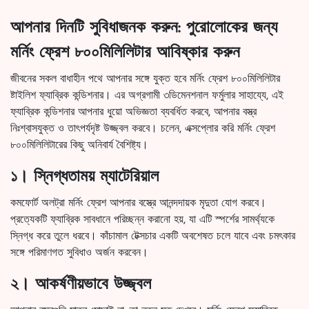
আপনার দিনটি সুবিধাজনক করুন: পুরোলোকের জন্য
মর্নিং ফ্রেশ ৮০০মিলিলিটার আবিষ্কার করুন
জীবনের সকল বাধাহীন পথে আপনার সঙ্গে যুক্ত হবে মর্নিং ফ্রেশ ৮০০মিলিলিটার
ষ্টাইলিশ ফ্যাব্রিক কন্ডিশনার। এর অগ্রগামী ৩ডিমেনশনাল ফর্মুলার সাহায্যে, এই
ফ্যাব্রিক কন্ডিশনার আপনার ধুয়ো অভিজ্ঞতা ব্যবর্ধিত করবে, আপনার বস্ত্র
নিঃশ্বাসযুক্ত ও তাৎপর্যদৃষ্ট উজ্জ্বল করবে। চলেন, এক্সপ্লোর করি মর্নিং ফ্রেশ
৮০০মিলিলিটারের কিছু অনিবার্য বৈশিষ্ট্য।
১। স্নিগ্ধতাময় ম্যাটেরিয়াল
কমফোর্ট অলট্রা মর্নিং ফ্রেশ আপনার বস্ত্রে আনন্দদায়ক মৃদুতা যোগ করবে।
প্রত্যেকটি ফ্যাব্রিক সাবধানে পরিচ্ছন্ন করানো হয়, যা এটি স্পর্শের সামর্থ্যকে
স্নিগ্ধ করে তুলে ধরবে। কাঁচামাল টেক্সচার একটি অবশেষত চলে যাবে এবং চমৎকার
সঙ্গে পরিমাণগত সুবিধাও অর্জন করবেন।
২। আকর্ষণীয়ভাবে উজ্জ্বল