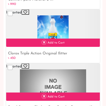
৳ 990
৳ 990
Imported
Add to Cart
Clorox Triple Action Original 1litter
৳ 450
৳ 450
Imported
Add to Cart