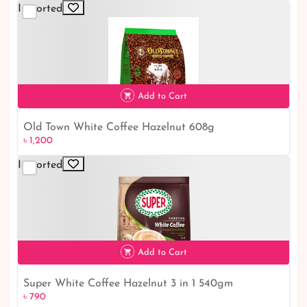
Imported
Add to Cart
Old Town White Coffee Hazelnut 608g
৳ 1,200
৳ 1,200
Imported
Add to Cart
Super White Coffee Hazelnut 3 in 1 540gm
৳ 790
৳ 790