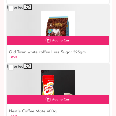
Imported
Add to Cart
Old Town white coffee Less Sugar 525gm
৳ 850
৳ 850
Imported
Add to Cart
Nestle Coffee Mate 400g