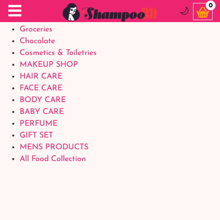
Food Supplements
0
🌙
Baby Foods
Groceries
Chocolate
Cosmetics & Toiletries
MAKEUP SHOP
HAIR CARE
FACE CARE
BODY CARE
BABY CARE
PERFUME
GIFT SET
MENS PRODUCTS
All Food Collection
Login Account
Welcome Back