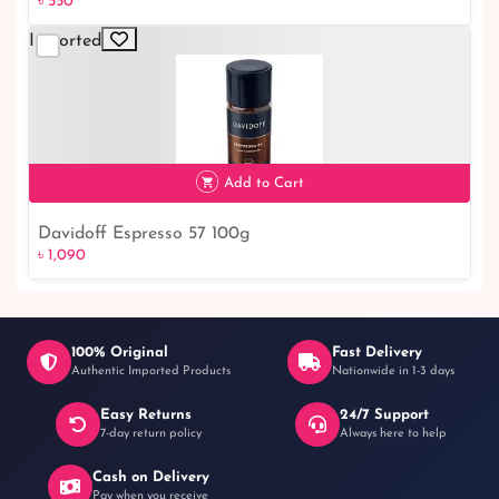
৳ 550
Imported
৳ 550
Add to Cart
Davidoff Espresso 57 100g
৳ 1,090
৳ 1,090
100% Original
Fast Delivery
Authentic Imported Products
Nationwide in 1-3 days
Easy Returns
24/7 Support
7-day return policy
Always here to help
Cash on Delivery
Pay when you receive