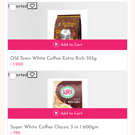
Imported
Add to Cart
Old Town White Coffee Extra Rich 525g
৳ 1,200
৳ 1,200
Imported
Add to Cart
Super White Coffee Classic 3 in 1 600gm
৳ 790
৳ 790