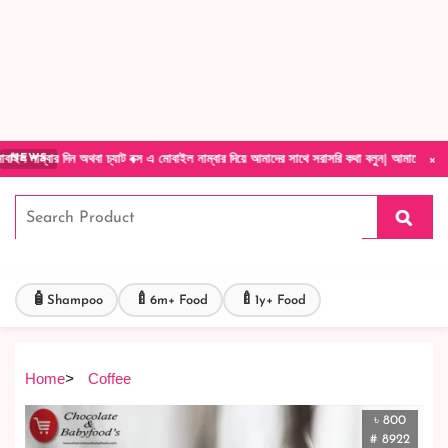
Forget Your Password?
Login Account
Create Account
×
 অথবা চ্যাট বক্স এ মোবাইল নাম্বার দিয়ে আমাদের সাথে সরাসরি কথা বলুন| আমাদের যেকোনো পণ্য হাতে
NEWS
🧴
🍼
🍼
Shampoo
6m+ Food
1y+ Food
Home
>
Coffee
৳ 800
# 8922