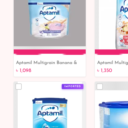
Aptamil Multigrain Banana &
Aptamil Multig
Add to Cart
Add 
Berry Cereal 200gm
Bircher Muesli
৳ 1,098
৳ 1,350
IMPORTED