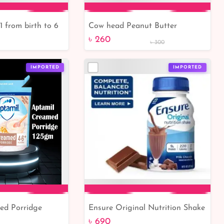
1 from birth to 6
Cow head Peanut Butter
to Cart
Add to Cart
Crackers with Calcium 190gm
৳ 260
৳ 300
|Bangladesh Online Shop
IMPORTED
IMPORTED
ed Porridge
Ensure Original Nutrition Shake
to Cart
Add to Cart
adesh Online
Milk Chocolate 237ml -
৳ 690