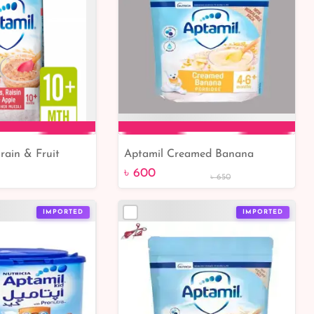
rain & Fruit
Aptamil Creamed Banana
to Cart
Add to Cart
 10+ Months
Porridge From 4-6months 125gm
৳ 600
৳ 650
IMPORTED
IMPORTED