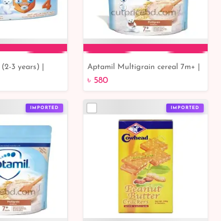
(2-3 years) |
Aptamil Multigrain cereal 7m+ |
to Cart
Add to Cart
ine Service |
Best Online Service
৳ 580
rvice
IMPORTED
IMPORTED