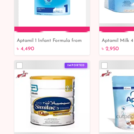
Aptamil 1 Infant Formula from
Aptamil Milk 4 
Add to Cart
Add 
Birth to 6 Months – 900g |
Bangladesh Onl
৳ 4,490
৳ 2,950
Bangladesh Online Shop
Best Online Se
IMPORTED