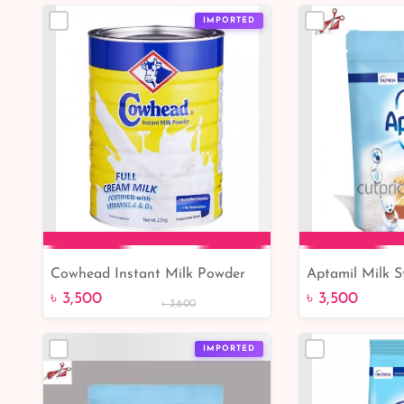
IMPORTED
Cowhead Instant Milk Powder
Aptamil Milk S
Add to Cart
Add 
2.5kg
৳ 3,500
৳ 3,500
৳ 3,600
IMPORTED