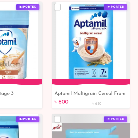
IMPORTED
IMPORTED
tage 3
Aptamil Multigrain Cereal From
to Cart
Add to Cart
7+Months 200gm
৳ 600
৳ 650
IMPORTED
IMPORTED