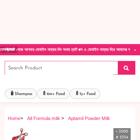
Forget Your Password?
Login Account
Create Account
×
ে আপনার মোবাইল নাম্বার দিন অথবা চ্যাট বক্স এ মোবাইল নাম্বার দিয়ে আমাদের সাথে সরাসরি কথা বলু
NEWS
🧴
🍼
🍼
Shampoo
6m+ Food
1y+ Food
Home
>
All Formula milk
>
Aptamil Powder Milk
৳ 3500
# 5734