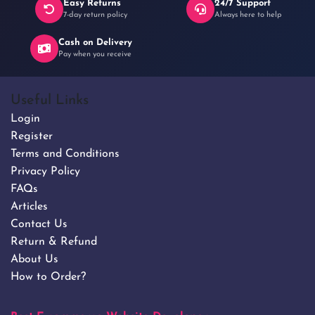
Easy Returns
24/7 Support
7-day return policy
Always here to help
Cash on Delivery
Pay when you receive
Useful Links
Login
Register
Terms and Conditions
Privacy Policy
FAQs
Articles
Contact Us
Return & Refund
About Us
How to Order?