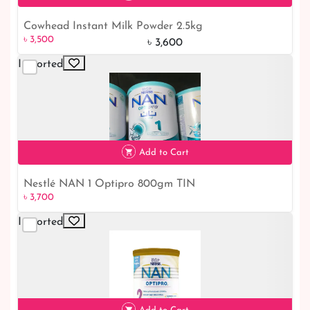
Cowhead Instant Milk Powder 2.5kg
৳ 3,500
৳ 3,500
৳ 3,600
Imported
Add to Cart
Nestlé NAN 1 Optipro 800gm TIN
৳ 3,700
Imported
৳ 3,700