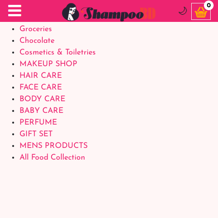
Food Supplements
0
🌙
Baby Foods
Groceries
Chocolate
Cosmetics & Toiletries
MAKEUP SHOP
HAIR CARE
FACE CARE
BODY CARE
BABY CARE
PERFUME
GIFT SET
MENS PRODUCTS
All Food Collection
Login Account
Welcome Back