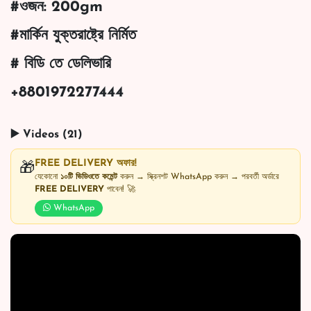
#ওজন: 200gm
#মার্কিন যুক্তরাষ্ট্রে নির্মিত
# বিডি তে ডেলিভারি
+8801972277444
▶️ Videos (21)
FREE DELIVERY অফার!
🎁
যেকোনো
১০টি ভিডিওতে কমেন্ট
করুন → স্ক্রিনশট WhatsApp করুন → পরবর্তী অর্ডারে
FREE DELIVERY
পাবেন! 🚀
WhatsApp