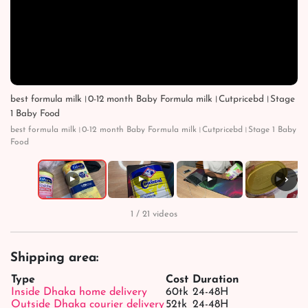
best formula milk।0-12 month Baby Formula milk।Cutpricebd।Stage
1 Baby Food
best formula milk।0-12 month Baby Formula milk।Cutpricebd।Stage 1 Baby
Food
›
▶
▶
▶
▶
1 / 21 videos
Shipping area:
Type
Cost
Duration
Inside Dhaka home delivery
60tk
24-48H
Outside Dhaka courier delivery
52tk
24-48H