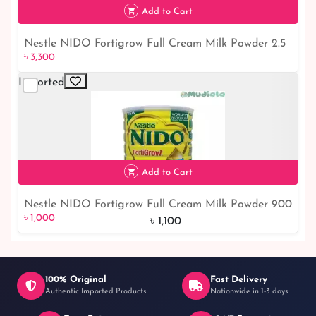
Add to Cart
Nestle NIDO Fortigrow Full Cream Milk Powder 2.5
৳ 3,300
Kg TIN
Imported
৳ 3,300
Add to Cart
Nestle NIDO Fortigrow Full Cream Milk Powder 900
৳ 1,000
9% off
৳ 1,000
gm TIN
৳ 1,100
100% Original
Fast Delivery
Authentic Imported Products
Nationwide in 1-3 days