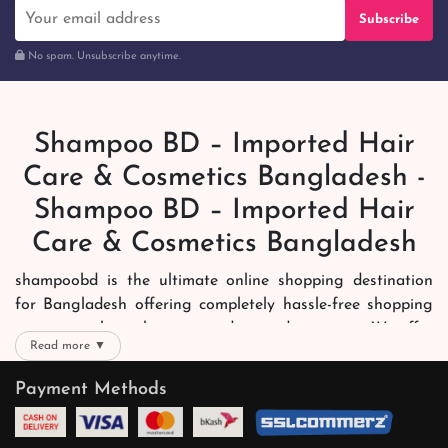
Subscribe
No spam. Unsubscribe anytime.
Shampoo BD – Imported Hair
Care & Cosmetics Bangladesh -
Shampoo BD – Imported Hair
Care & Cosmetics Bangladesh
shampoobd is the ultimate online shopping destination
for Bangladesh offering completely hassle-free shopping
experience through secure and trusted gateways. We offer
Read more ▼
you trendy and reliable shopping with all your preferred
brands and more. Now shopping is easier, quicker and
Payment Methods
always joyous. We help you mark the exact choice here.
We offer our customers with memorable online shopping