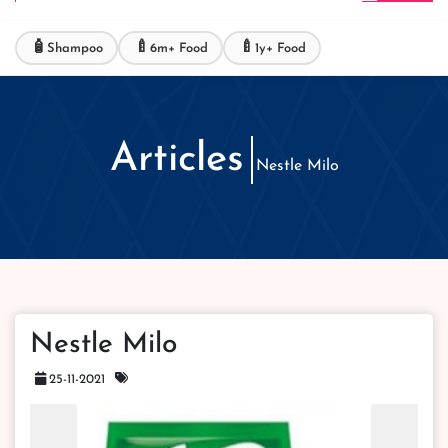
🧴
🍼
🍼
Shampoo
6m+ Food
1y+ Food
Articles
Nestle Milo
Nestle Milo
25-11-2021