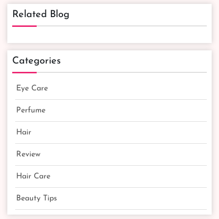
Healthiest Chocolate
Related Blog
Shake for Optimum
Nutrition | Shop Ensure
Milk Chocolate Shake
Online
৳ 690
Categories
Eye Care
Perfume
Hair
Review
Hair Care
Beauty Tips