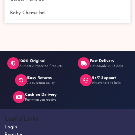
Baby Cheese bd
100% Original
Fast Delivery
Authentic Imported Products
Nationwide in 1-3 days
Easy Returns
24/7 Support
7-day return policy
Always here to help
Cash on Delivery
Pay when you receive
Useful Links
Login
Register