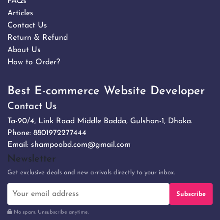
FAQs
Articles
Contact Us
Return & Refund
About Us
How to Order?
Best E-commerce Website Developer
Contact Us
Ta-90/4, Link Road Middle Badda, Gulshan-1, Dhaka.
Phone:
8801972277444
Email:
shampoobd.com@gmail.com
Newsletter
Get exclusive deals and new arrivals directly to your inbox.
Subscribe
No spam. Unsubscribe anytime.