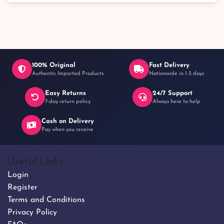
100% Original
Fast Delivery
Authentic Imported Products
Nationwide in 1-3 days
Easy Returns
24/7 Support
7-day return policy
Always here to help
Cash on Delivery
Pay when you receive
Useful Links
Login
Register
Terms and Conditions
Privacy Policy