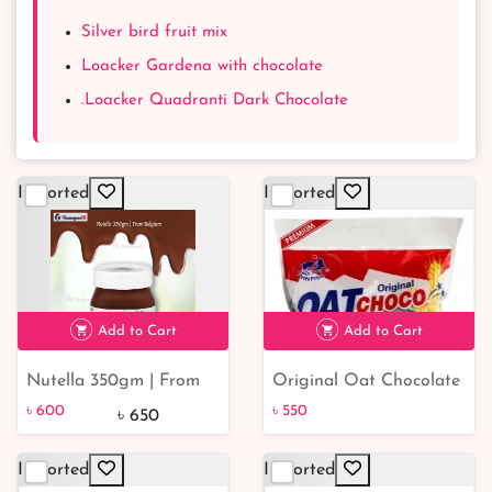
Silver bird fruit mix
Loacker Gardena with chocolate
.Loacker Quadranti Dark Chocolate
Imported
Imported
Add to Cart
Add to Cart
Nutella 350gm | From
Original Oat Chocolate
৳ 550
Belgium
350Gm | Buy Online BD
৳ 600
৳ 550
৳ 650
Shop
Imported
Imported