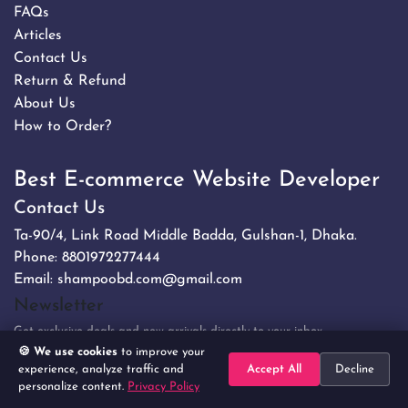
FAQs
Articles
Contact Us
Return & Refund
About Us
How to Order?
Best E-commerce Website Developer
Contact Us
Ta-90/4, Link Road Middle Badda, Gulshan-1, Dhaka.
Phone:
8801972277444
Email:
shampoobd.com@gmail.com
Newsletter
Get exclusive deals and new arrivals directly to your inbox.
🍪 We use cookies
to improve your
experience, analyze traffic and
Accept All
Decline
Subscribe
personalize content.
Privacy Policy
Home
Search
Categories
Cart
Account
No spam. Unsubscribe anytime.