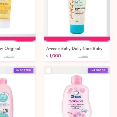
by Original
Aveeno Baby Daily Care Baby
to Cart
Add to Cart
tion 170gm
Moisturising Lotion 150ml
৳ 1,000
৳ 2,200
৳ 1,200
IMPORTED
IMPORTED