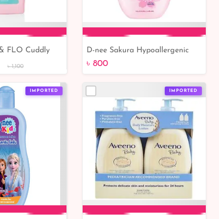
& FLO Cuddly
D-nee Sakura Hypoallergenic
to Cart
Add to Cart
ion 500ml
Tested baby Lotion 200ml
৳ 800
৳ 1,100
IMPORTED
IMPORTED