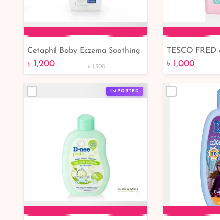
Cetaphil Baby Eczema Soothing
TESCO FRED 
Add to Cart
Add 
Lotion with Colloidal Oatmeal
Soft Baby Lot
৳ 1,200
৳ 1,000
৳ 1,500
147ml
IMPORTED