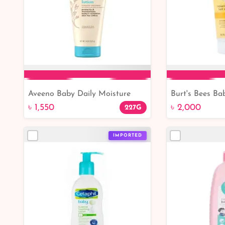
Aveeno Baby Daily Moisture
Burt's Bees Ba
Add to Cart
Add 
Lotion with Natural Oatmeal
Nourishing Lo
৳ 1,550
৳ 2,000
227G
227g
IMPORTED