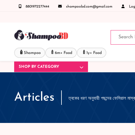
8801972277444
shampoobd.com@gmail.com
Logi
pp ) +8801972277444 সহজে অর্ডার করতে প্রোডাক্ট পেজে আপনার মোবাইল নাম্বার দিন অথবা চ্যাট 
🧴
🍼
🍼
Shampoo
6m+ Food
1y+ Food
SHOP BY CATEGORY
Articles
ত্বকের ধরণ অনুযায়ী পছন্দের ফেসিয়াল মাস্