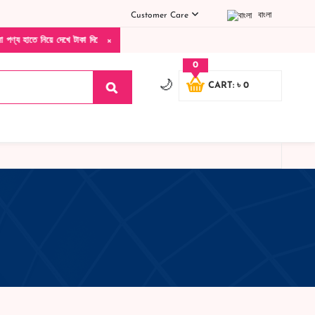
Customer Care
বাংলা
×
েখে টাকা দিবেন ডেলিভারি ম্যান চলে যাওয়ার পরে কোনরকম পণ্য ভেঙে গেছে নষ্ট খারাপ ডেট ওভার 
0
🌙
CART: ৳ 0