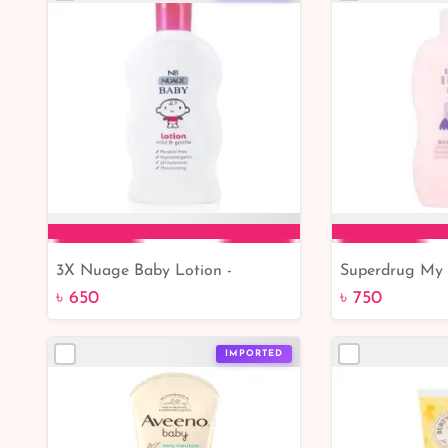
3X Nuage Baby Lotion -
Superdrug My L
Add to Cart
Add 
Hypoallergenic, Paraben-Free
Lotion - Buy 
৳ 650
৳ 750
Moisturizer for Kids & Children
Online
(300ml)
IMPORTED