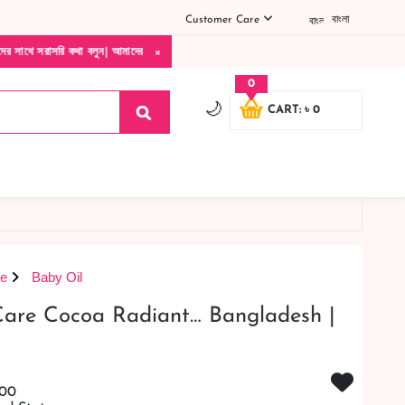
Customer Care
বাংলা
×
থা বলুন| আমাদের যেকোনো পণ্য হাতে নিয়ে দেখে টাকা দিবেন ডেলিভারি ম্যান চলে যাওয়ার পরে ক
0
🌙
CART: ৳ 0
re
Baby Oil
 Care Cocoa Radiant… Bangladesh |
900