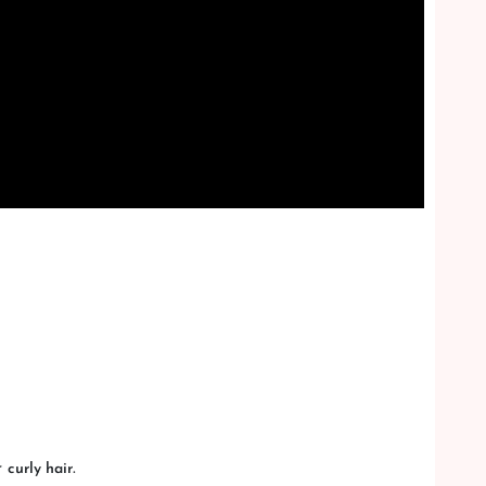
r
.
curly hair