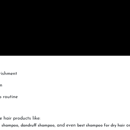
rishment
on
routine
o
e hair products like:
,
, and even
o
n shampoo
dandruff shampoo
best shampoo for dry hair