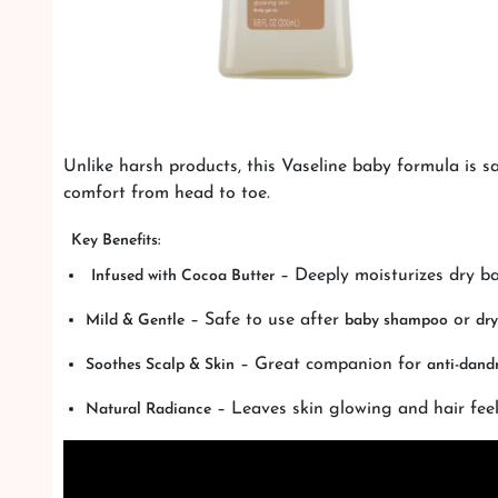
Unlike harsh products, this Vaseline baby formula is s
comfort from head to toe.
Key Benefits:
– Deeply moisturizes dry ba
Infused with Cocoa Butter
– Safe to use after
or
Mild & Gentle
baby shampoo
dr
– Great companion for
Soothes Scalp & Skin
anti-dand
– Leaves skin glowing and hair feel
Natural Radiance