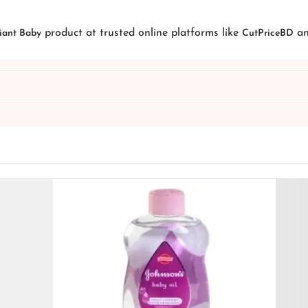
product at trusted online platforms like
a
iant Baby
CutPriceBD