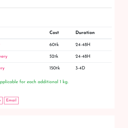
Cost
Duration
y
60tk
24-48H
very
52tk
24-48H
ery
150tk
3-4D
pplicable for each additional 1 kg.
p
Email