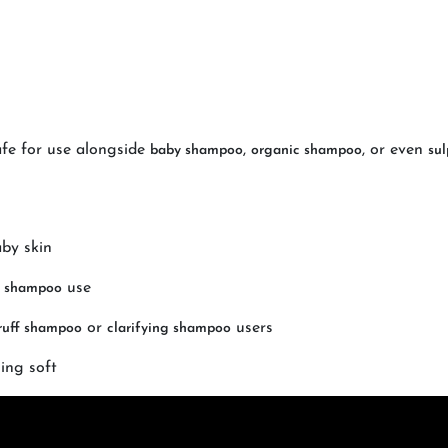
afe for use alongside
,
, or even
baby shampoo
organic shampoo
su
by skin
use
y shampoo
or
users
ruff shampoo
clarifying shampoo
ing soft