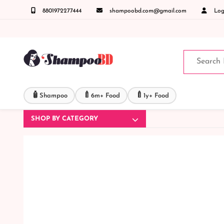
8801972277444
shampoobd.com@gmail.com
Logi
 যেকোনো জিজ্ঞাসায় কল করুনঃ ( IMO + Whatsapp ) +8801972277444 সহজে অর্ডার করতে প্রোডাক্ট 
🧴
🍼
🍼
Shampoo
6m+ Food
1y+ Food
SHOP BY CATEGORY