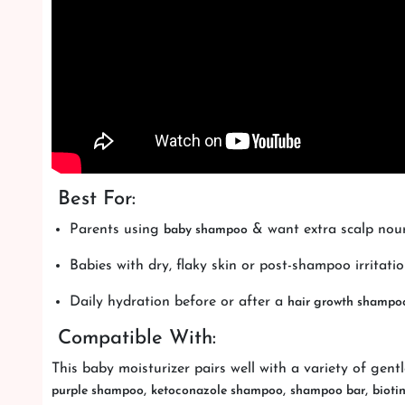
Best For:
Parents using
& want extra scalp nou
baby shampoo
Babies with dry, flaky skin or post-shampoo irritati
Daily hydration before or after a
hair growth shampo
Compatible With:
This baby moisturizer pairs well with a variety of gentl
,
,
,
purple shampoo
ketoconazole shampoo
shampoo bar
bioti