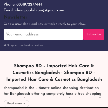
Phone:
8801972277444
Email:
shampoobd.com@gmail.com
Newsletter
Get exclusive deals and new arrivals directly to your inbox.
Subscribe
No spam. Unsubscribe anytime.
Shampoo BD – Imported Hair Care &
Cosmetics Bangladesh - Shampoo BD –
Imported Hair Care & Cosmetics Bangladesh
shampoobd is the ultimate online shopping destination
for Bangladesh offering completely hassle-free shopping
experience through secure and trusted gateways. We offer
Read more ▼
you trendy and reliable shopping with all your preferred