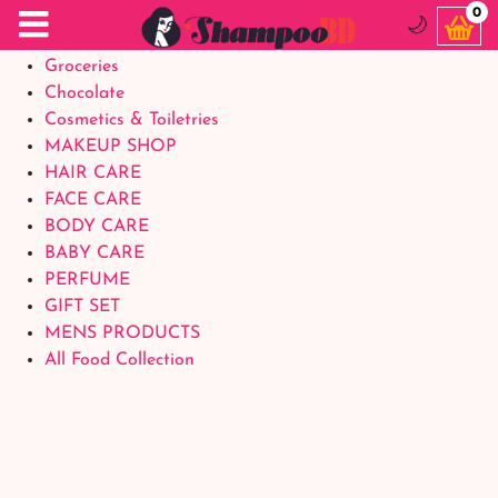
Food Supplements
0
🌙
Baby Foods
Groceries
Chocolate
Cosmetics & Toiletries
MAKEUP SHOP
HAIR CARE
FACE CARE
BODY CARE
BABY CARE
PERFUME
GIFT SET
MENS PRODUCTS
All Food Collection
Login Account
Welcome Back