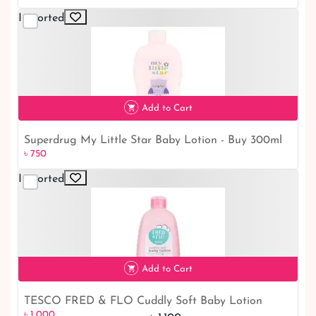
Imported
Add to Cart
Superdrug My Little Star Baby Lotion - Buy 300ml
৳ 750
৳ 750
Baby Lotion Online
Imported
Add to Cart
TESCO FRED & FLO Cuddly Soft Baby Lotion
৳ 1,000
9% off
৳ 1,000