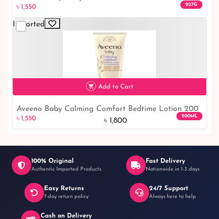
227G
৳ 1,550
Oatmeal 227g
Imported
৳ 1,550
Add to Cart
Aveeno Baby Calming Comfort Bedtime Lotion 200
৳ 1,550
14% off
200ML
৳ 1,550
ml
৳ 1,800
100% Original
Fast Delivery
Authentic Imported Products
Nationwide in 1-3 days
Easy Returns
24/7 Support
7-day return policy
Always here to help
Cash on Delivery