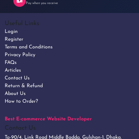
Pay when you receive
Useful Links
Login
Register
Terms and Conditions
Privacy Policy
FAQs
Articles
Contact Us
Return & Refund
About Us
How to Order?
Best E-commerce Website Developer
Contact Us
Ta-90/4, Link Road Middle Badda, Gulshan-1, Dhaka.