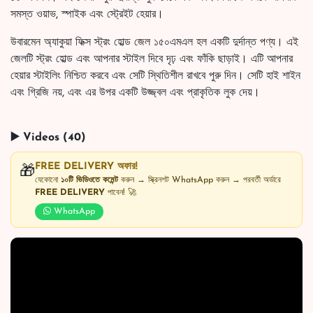
সমস্ত ওয়াভ, স্পাইক এবং স্ট্রেইট হেয়ার।
উবারমেন অ্যাকুয়া ফিক্স স্ট্রং হোল্ড জেল ১৫০এমএল হল একটি দুর্দান্ত পণ্য। এই
জেলটি স্ট্রং হোল্ড এবং আপনার স্টাইল দিবে দৃঢ় এবং ফাঁকি ছাড়াই। এটি আপনার
হেয়ার স্টাইলিং নিশ্চিত করবে এবং সেটি স্থিতিশীল রাখবে পুরু দিন। সেটি হাই শাইন
এবং গ্রিজি নয়, এবং এর উপর একটি উজ্জ্বল এবং প্রাকৃতিক লুক দেয়।
▶️ Videos (40)
FREE DELIVERY অফার!
🎁
যেকোনো
১০টি ভিডিওতে কমেন্ট
করুন → স্ক্রিনশট WhatsApp করুন → পরবর্তী অর্ডারে
FREE DELIVERY
পাবেন! 🚀
WhatsApp