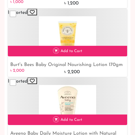
৳ 1,000
150ml
৳ 1,200
Imported
Add to Cart
Burt's Bees Baby Original Nourishing Lotion 170gm
৳ 2,000
9% off
৳ 2,000
৳ 2,200
Imported
Add to Cart
Aveeno Baby Daily Moisture Lotion with Natural