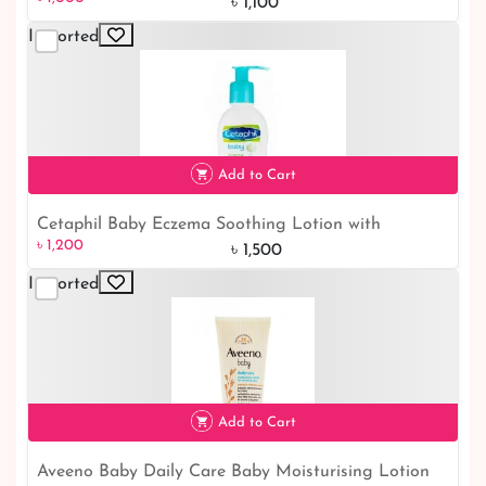
500ml
৳ 1,100
Imported
Add to Cart
Cetaphil Baby Eczema Soothing Lotion with
৳ 1,200
20% off
৳ 1,200
Colloidal Oatmeal 147ml
৳ 1,500
Imported
Add to Cart
Aveeno Baby Daily Care Baby Moisturising Lotion
৳ 1,000
17% off