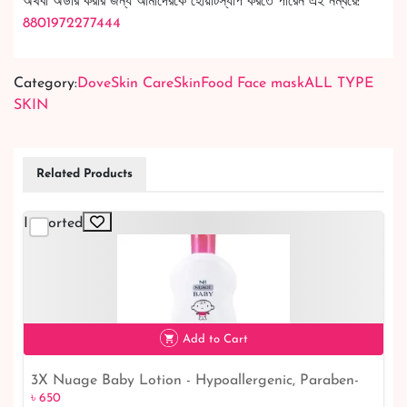
অথবা অর্ডার করার জন্য আমাদেরকে হোয়াটস্যাপ করতে পারেন এই নম্বরে:
8801972277444
Category:
Dove
Skin Care
SkinFood Face mask
ALL TYPE
SKIN
Related Products
Imported
Add to Cart
3X Nuage Baby Lotion - Hypoallergenic, Paraben-
৳ 650
৳ 650
Free Moisturizer for Kids & Children (300ml)