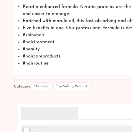
Keratin-enhanced formula. Keratin proteins are the 
and easier to manage.
Enriched with marula oil, this fast-absorbing and ult
Five benefits in one. Our professional formula is de
#shinyhair
#hairtreatment
#beauty
#haircareproducts
#hairroutine
Category:
Shampoo
Top Selling Product
Related Products