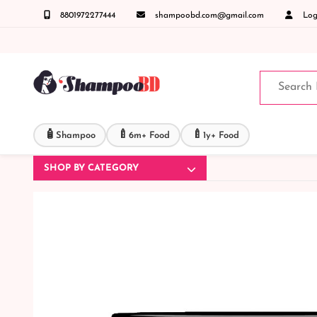
8801972277444
shampoobd.com@gmail.com
Logi
972277444 সহজে অর্ডার করতে প্রোডাক্ট পেজে আপনার মোবাইল নাম্বার দিন অথবা চ্যাট বক্স এ মো
🧴
🍼
🍼
Shampoo
6m+ Food
1y+ Food
SHOP BY CATEGORY