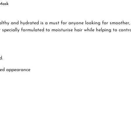
 Mask
healthy and hydrated is a must for anyone looking for smoothe
pecially formulated to moisturise hair while helping to control
d.
hed appearance