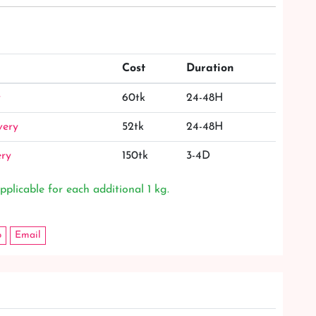
Cost
Duration
y
60tk
24-48H
very
52tk
24-48H
ery
150tk
3-4D
pplicable for each additional 1 kg.
p
Email