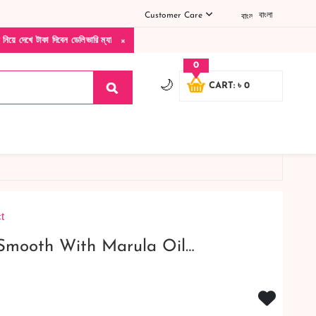
Customer Care
বাংলা
×
িবেন ডেলিভারি ম্যান চলে যাওয়ার পরে কোনরকম পণ্য ভেঙে গেছে নষ্ট খারাপ ডেট ওভার কোনরকম কম
0
🌙
CART: ৳ 0
t
Smooth With Marula Oil…