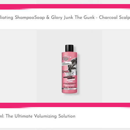
oliating ShampooSoap & Glory Junk The Gunk - Charcoal Scal
Add to Cart
: The Ultimate Volumizing Solution
Add to Cart