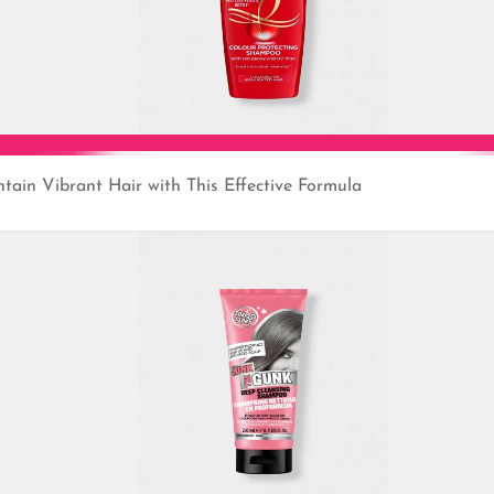
ain Vibrant Hair with This Effective Formula
Add to Cart