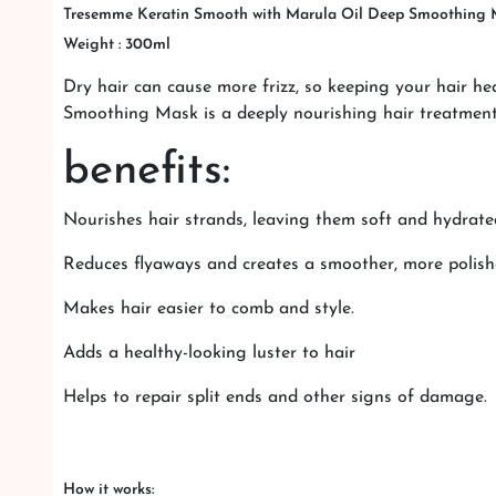
Tresemme Keratin Smooth with Marula Oil Deep Smoothing
Weight : 300ml
Dry hair can cause more frizz, so keeping your hair 
Smoothing Mask is a deeply nourishing hair treatment s
benefits:
Nourishes hair strands, leaving them soft and hydrate
Reduces flyaways and creates a smoother, more polis
Makes hair easier to comb and style.
Adds a healthy-looking luster to hair
Helps to repair split ends and other signs of damage.
How it works: