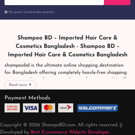
No spam. Unsubscribe anytime.
Shampoo BD – Imported Hair Care &
Cosmetics Bangladesh - Shampoo BD –
Imported Hair Care & Cosmetics Bangladesh
shampoobd is the ultimate online shopping destination
for Bangladesh offering completely hassle-free shopping
experience through secure and trusted gateways. We offer
Read more ▼
you trendy and reliable shopping with all your preferred
brands and more. Now shopping is easier, quicker and
Payment Methods
always joyous. We help you mark the exact choice here.
We offer our customers with memorable online shopping
experience. Our dedicated shampoobd quality assurance
Copyright © 2026 ShampoBD.com. All rights reserved. ||
team works round the clock to personally make sure the
Developed by
Best E-commerce Website Developer