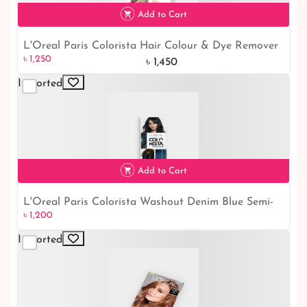
Add to Cart
L'Oreal Paris Colorista Hair Colour & Dye Remover
৳ 1,250
- Effortlessly Remove Hair Color and Dye for a
৳ 1,450
Fresh Look
Imported
৳ 1,250
14% off
Add to Cart
L'Oreal Paris Colorista Washout Denim Blue Semi-
৳ 1,200
Permanent Hair Dye
Imported