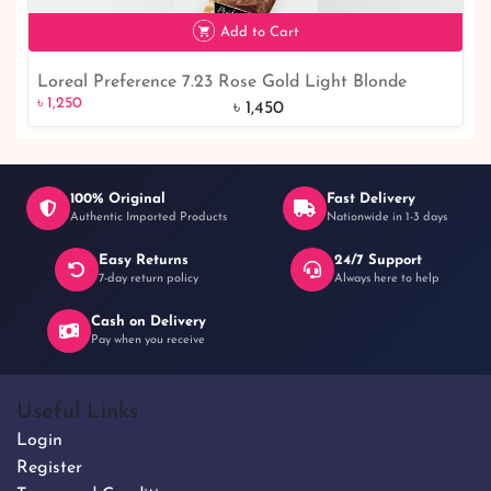
৳ 1,200
Add to Cart
Loreal Preference 7.23 Rose Gold Light Blonde
৳ 1,250
14% off
৳ 1,250
Permanent Hair Dye
৳ 1,450
100% Original
Fast Delivery
Authentic Imported Products
Nationwide in 1-3 days
Easy Returns
24/7 Support
7-day return policy
Always here to help
Cash on Delivery
Pay when you receive
Useful Links
Login
Register