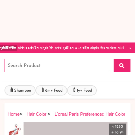
Forget Your Password?
Login Account
Create Account
×
পনার মোবাইল নাম্বার দিন অথবা চ্যাট বক্স এ মোবাইল নাম্বার দিয়ে আমাদের সাথে সরাসরি কথা বলুন| আ
NEWS
🧴
🍼
🍼
Shampoo
6m+ Food
1y+ Food
Home
>
Hair Color
>
L'oreal Paris Preferenceq Hair Color
৳ 1250
# 16194