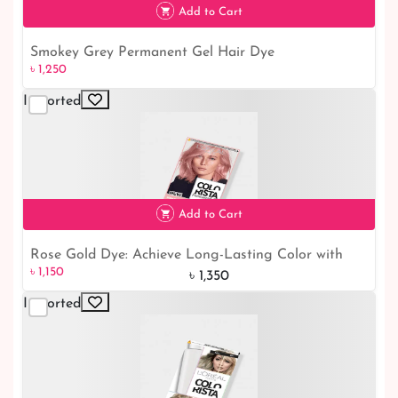
Add to Cart
Smokey Grey Permanent Gel Hair Dye
৳ 1,250
৳ 1,250
Imported
Add to Cart
Rose Gold Dye: Achieve Long-Lasting Color with
৳ 1,150
15% off
৳ 1,150
Permanent Gel for Hair
৳ 1,350
Imported