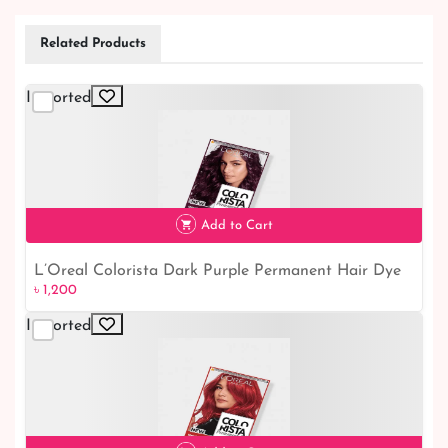
Related Products
Imported
Add to Cart
L’Oreal Colorista Dark Purple Permanent Hair Dye
৳ 1,200
৳ 1,200
Gel
Imported