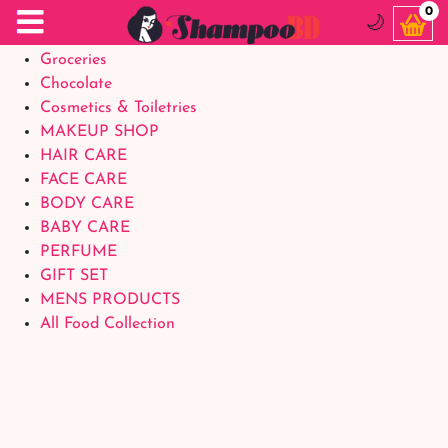
Food Supplements
0
🌙
Baby Foods
Groceries
Chocolate
Cosmetics & Toiletries
MAKEUP SHOP
HAIR CARE
FACE CARE
BODY CARE
BABY CARE
PERFUME
GIFT SET
MENS PRODUCTS
All Food Collection
Login Account
Welcome Back