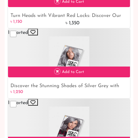
Add to Cart
Turn Heads with Vibrant Red Locks: Discover Our
৳ 1,150
15% off
৳ 1,150
Long-Lasting Gel Hair Dye
৳ 1,350
Imported
Add to Cart
Discover the Stunning Shades of Silver Grey with
৳ 1,250
৳ 1,250
our High-Quality Permanent Gel Hair Dye
Imported