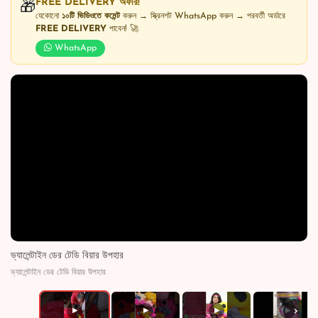
FREE DELIVERY অফার!
🎁
যেকোনো
১০টি ভিডিওতে কমেন্ট
করুন → স্ক্রিনশট WhatsApp করুন → পরবর্তী অর্ডারে
FREE DELIVERY
পাবেন! 🚀
WhatsApp
ভ্যালেন্টাইন ডের টেডি বিয়ার উপহার
ভ্যালেন্টাইন ডের টেডি বিয়ার উপহার
›
▶
▶
▶
▶