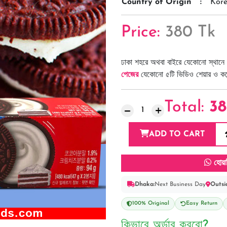
Country of Origin
:
Kor
Price:
380 Tk
ঢাকা শহরে অথবা বাইরে যেকোনো স্থানে 
পেজের
যেকোনো ৫টি ভিডিও শেয়ার ও কমেন্
Total:
3
ADD TO CART
হোয়া
Dhaka:
Next Business Day
Outsi
100% Original
Easy Return
কিভাবে অর্ডার করবো?