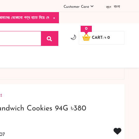
Customer Care
বাংলা
×
াতে নিয়ে দেখে টাকা দিবেন ডেলিভারি ম্যান চলে যাওয়ার পরে কোনরকম পণ্য ভেঙে গেছে নষ্ট খার
0
🌙
CART: ৳ 0
t
andwich Cookies 94G ৳380
07