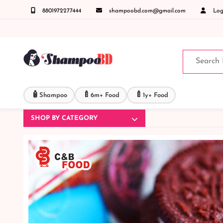
8801972277444
shampoobd.com@gmail.com
Logi
IMO + Whatsapp ) +8801972277444 সহজে অর্ডার করতে প্রোডাক্ট পেজে আপনার মোবাইল নাম্বার দিন
🧴
🍼
🍼
Shampoo
6m+ Food
1y+ Food
SHOP BY CATEGORY