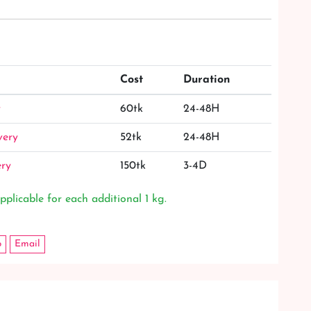
Cost
Duration
y
60tk
24-48H
very
52tk
24-48H
ery
150tk
3-4D
pplicable for each additional 1 kg.
p
Email