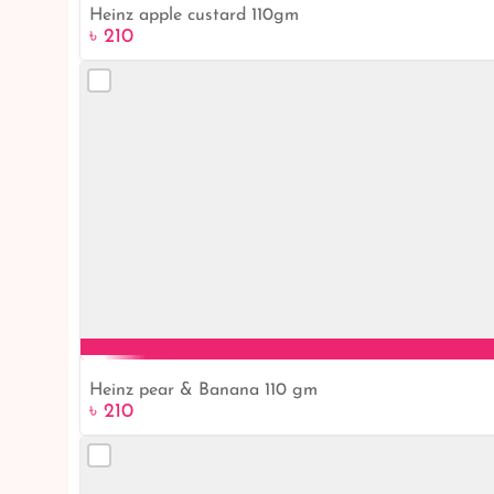
Heinz apple custard 110gm
৳ 210
Heinz pear & Banana 110 gm
৳ 210