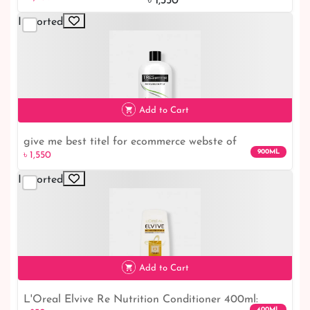
- Ideal for Normal to Dry Hair
৳ 1,350
Imported
Add to Cart
give me best titel for ecommerce webste of
900ML
৳ 1,550
Imported
৳ 1,550
Add to Cart
L'Oreal Elvive Re Nutrition Conditioner 400ml:
৳ 850
11% off
400ML