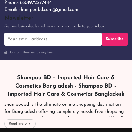
Phone:
8801972277444
Email:
shampoobd.com@gmail.com
Newsletter
Get exclusive deals and new arrivals directly to your inbox.
Subscribe
No spam. Unsubscribe anytime.
Shampoo BD – Imported Hair Care &
Cosmetics Bangladesh - Shampoo BD –
Imported Hair Care & Cosmetics Bangladesh
shampoobd is the ultimate online shopping destination
for Bangladesh offering completely hassle-free shopping
experience through secure and trusted gateways. We offer
Read more ▼
you trendy and reliable shopping with all your preferred