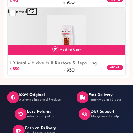
৳ 850
Reveal Your Hair's Nourished Excellence
৳ 950
Imported
Add to Cart
L’Oreal – Elvive Full Restore 5 Repairing
৳ 850
11% off
400ML
৳ 850
Conditioner – 400ml
৳ 950
100% Original
Fast Delivery
Authentic Imported Products
Nationwide in 1-3 days
Easy Returns
24/7 Support
7-day return policy
Always here to help
Cash on Delivery