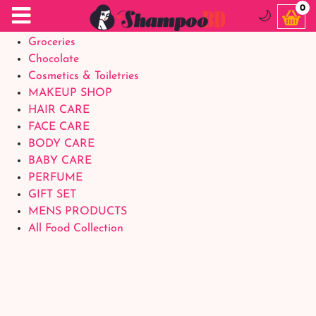
Food Supplements
0
🌙
Baby Foods
Groceries
Chocolate
Cosmetics & Toiletries
MAKEUP SHOP
HAIR CARE
FACE CARE
BODY CARE
BABY CARE
PERFUME
GIFT SET
MENS PRODUCTS
All Food Collection
Login Account
Welcome Back