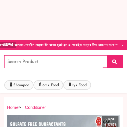
Forget Your Password?
Login Account
Create Account
×
নার মোবাইল নাম্বার দিন অথবা চ্যাট বক্স এ মোবাইল নাম্বার দিয়ে আমাদের সাথে সরাসরি কথা বলুন| আম
NEWS
🧴
🍼
🍼
Shampoo
6m+ Food
1y+ Food
Home
>
Conditioner
৳ 1690
# 17484