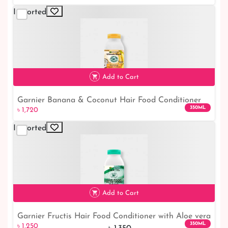
Imported
৳ 1,590
Add to Cart
Garnier Banana & Coconut Hair Food Conditioner
৳ 1,720
350ML
৳ 1,720
Ultimate Blends Hair Food
Imported
Add to Cart
Garnier Fructis Hair Food Conditioner with Aloe vera
৳ 1,250
7% off
350ML
৳ 1,250