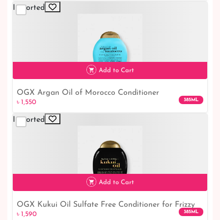
Imported
Add to Cart
OGX Argan Oil of Morocco Conditioner
385ML
৳ 1,550
Imported
৳ 1,550
Add to Cart
OGX Kukui Oil Sulfate Free Conditioner for Frizzy
385ML
৳ 1,590
Hair, 385 ml