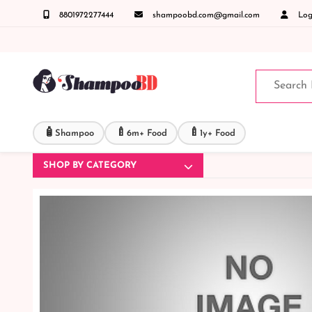
8801972277444
shampoobd.com@gmail.com
Logi
( IMO + Whatsapp ) +8801972277444 সহজে অর্ডার করতে প্রোডাক্ট পেজে আপনার মোবাইল নাম্বার দ
🧴
🍼
🍼
Shampoo
6m+ Food
1y+ Food
SHOP BY CATEGORY