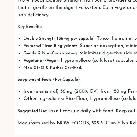
NOW Foods Double Strength Iron 36mg provides a potent
that is gentle on the digestive system. Each vegetaria
iron deficiency.
Key Benefits:
Twice the iron in e
Double Strength (36mg per capsule):
Superior absorption, minim
Ferrochel™ Iron Bisglycinate:
Minimizes digestive side e
Gentle & Non-Constipating:
Hypromellose (cellulose) capsules s
Vegetarian/Vegan:
Non-GMO & Kosher Certified.
Supplement Facts (Per Capsule):
Iron (elemental) 36mg (200% DV) from 180mg Ferro
Other Ingredients: Rice Flour, Hypromellose (cellulo
Take 1 capsule daily with food. Keep out 
Suggested Use:
Manufactured by NOW FOODS, 395 S. Glen Ellyn Rd.,