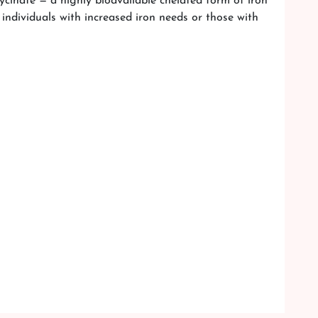
cinate — a highly bioavailable chelated form of iron
individuals with increased iron needs or those with