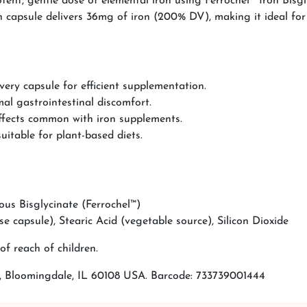
, gentle dose of elemental iron using Ferrochel™ Iron Bisgly
n capsule delivers 36mg of iron (200% DV), making it ideal for 
very capsule for efficient supplementation.
al gastrointestinal discomfort.
ffects common with iron supplements.
uitable for plant-based diets.
us Bisglycinate (Ferrochel™)
se capsule), Stearic Acid (vegetable source), Silicon Dioxide
of reach of children.
 Bloomingdale, IL 60108 USA. Barcode: 733739001444