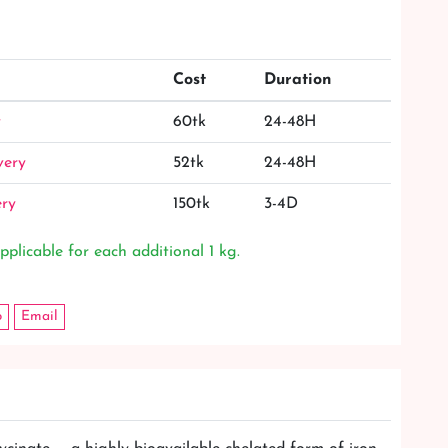
Cost
Duration
y
60tk
24-48H
very
52tk
24-48H
ery
150tk
3-4D
pplicable for each additional 1 kg.
p
Email