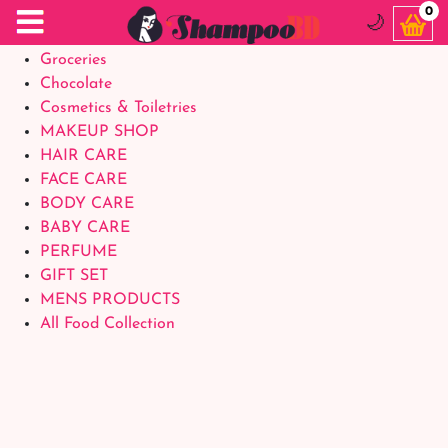
Food Supplements
0
🌙
Baby Foods
Groceries
Chocolate
Cosmetics & Toiletries
MAKEUP SHOP
HAIR CARE
FACE CARE
BODY CARE
BABY CARE
PERFUME
GIFT SET
MENS PRODUCTS
All Food Collection
Login Account
Welcome Back