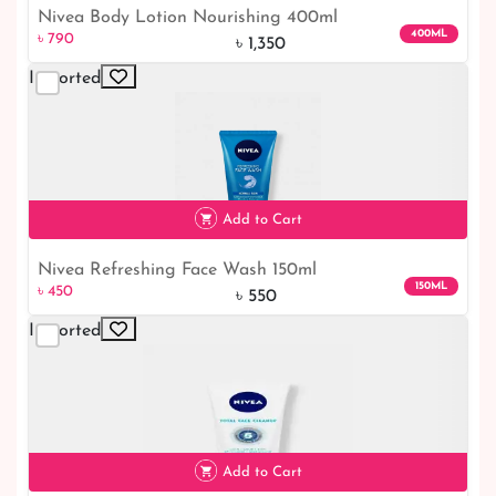
Nivea Body Lotion Nourishing 400ml
৳ 790
41% off
400ML
৳ 790
৳ 1,350
Imported
Add to Cart
Nivea Refreshing Face Wash 150ml
150ML
৳ 450
৳ 550
Imported
৳ 450
18% off
Add to Cart