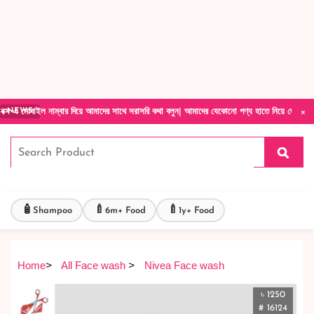
Forget Your Password?
Login Account
Create Account
×
ইল নাম্বার দিয়ে আমাদের সাথে সরাসরি কথা বলুন| আমাদের যেকোনো পণ্য হাতে নিয়ে দেখে টাকা দিবেন ড
NEWS
🧴
🍼
🍼
Shampoo
6m+ Food
1y+ Food
Home
>
All Face wash
>
Nivea Face wash
৳ 1250
# 16124