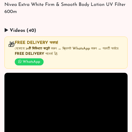
Nivea Extra White Firm & Smooth Body Lotion UV Filter
600m
▶️ Videos (40)
FREE DELIVERY অফার!
🎁
যেকোনো
১০টি ভিডিওতে কমেন্ট
করুন → স্ক্রিনশট WhatsApp করুন → পরবর্তী অর্ডারে
FREE DELIVERY
পাবেন! 🚀
WhatsApp