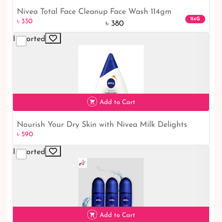
Nivea Total Face Cleanup Face Wash 114gm
৳ 330
13% off
114G
৳ 330
৳ 380
Imported
Add to Cart
Nourish Your Dry Skin with Nivea Milk Delights
৳ 590
৳ 590
Moisturizing Honey Face Wash
Imported
Add to Cart