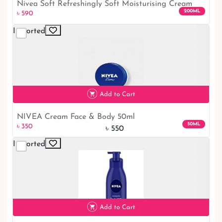
Nivea Soft Refreshingly Soft Moisturising Cream
৳ 590
200ML
৳ 590
200ml
Imported
Add to Cart
NIVEA Cream Face & Body 50ml
৳ 350
36% off
50ML
৳ 350
৳ 550
Imported
Add to Cart