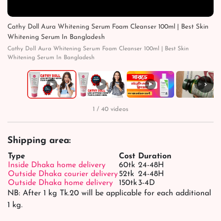
Cathy Doll Aura Whitening Serum Foam Cleanser 100ml | Best Skin
Whitening Serum In Bangladesh
Cathy Doll Aura Whitening Serum Foam Cleanser 100ml | Best Skin
Whitening Serum In Bangladesh
›
▶
▶
▶
▶
1 / 40 videos
Shipping area:
Type
Cost
Duration
Inside Dhaka home delivery
60tk
24-48H
Outside Dhaka courier delivery
52tk
24-48H
Outside Dhaka home delivery
150tk
3-4D
NB: After 1 kg Tk.20 will be applicable for each additional
1 kg.