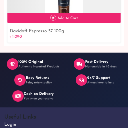
৳ 550
Add to Cart
Davidoff Espresso 57 100g
৳ 1,090
৳ 1,090
100% Original
Fast Delivery
Authentic Imported Products
Nationwide in 1-3 days
Easy Returns
24/7 Support
7-day return policy
Always here to help
Cash on Delivery
Pay when you receive
Useful Links
Login