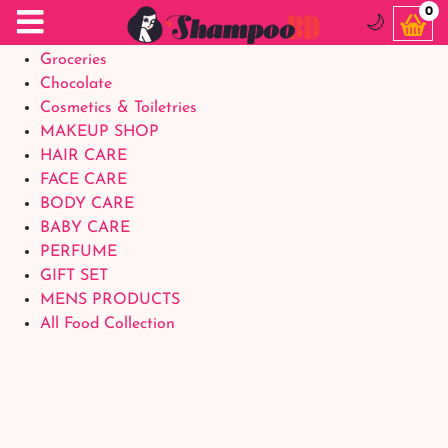
Food Supplements
0
🌙
Baby Foods
Groceries
Chocolate
Cosmetics & Toiletries
MAKEUP SHOP
HAIR CARE
FACE CARE
BODY CARE
BABY CARE
PERFUME
GIFT SET
MENS PRODUCTS
All Food Collection
Login Account
Welcome Back