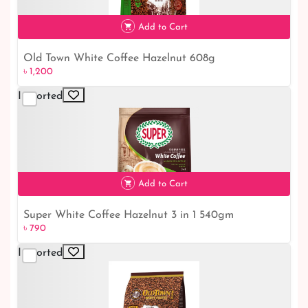
Add to Cart
Old Town White Coffee Hazelnut 608g
৳ 1,200
৳ 1,200
Imported
Add to Cart
Super White Coffee Hazelnut 3 in 1 540gm
৳ 790
৳ 790
Imported