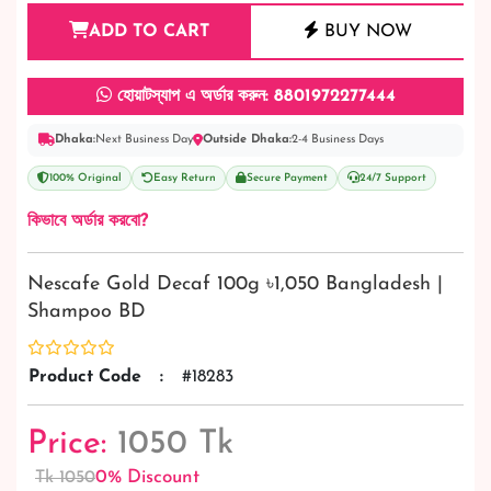
ADD TO CART
BUY NOW
হোয়াটস্যাপ এ অর্ডার করুন: 8801972277444
Dhaka:
Next Business Day
Outside Dhaka:
2-4 Business Days
100% Original
Easy Return
Secure Payment
24/7 Support
কিভাবে অর্ডার করবো?
Nescafe Gold Decaf 100g ৳1,050 Bangladesh |
Shampoo BD
Product Code
:
#18283
Price:
1050 Tk
0% Discount
Tk 1050