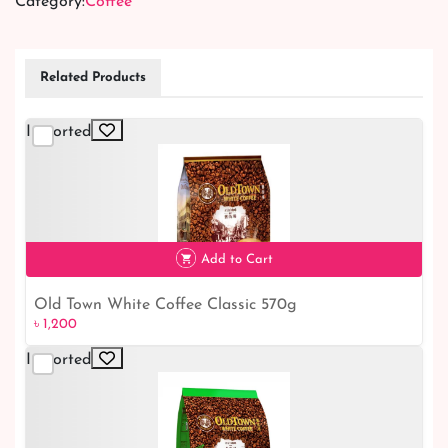
Category:
Coffee
Related Products
Imported
Add to Cart
Old Town White Coffee Classic 570g
৳ 1,200
৳ 1,200
Imported