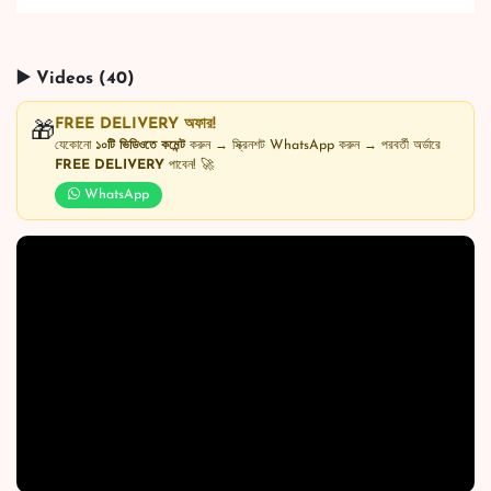
▶️ Videos (40)
FREE DELIVERY অফার!
🎁
যেকোনো
১০টি ভিডিওতে কমেন্ট
করুন → স্ক্রিনশট WhatsApp করুন → পরবর্তী অর্ডারে
FREE DELIVERY
পাবেন! 🚀
WhatsApp