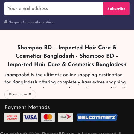
Subscribe
No spam. Unsubscribe anytime.
Shampoo BD – Imported Hair Care &
Cosmetics Bangladesh - Shampoo BD –
Imported Hair Care & Cosmetics Bangladesh
shampoobd is the ultimate online shopping destination
for Bangladesh offering completely hassle-free shopping
experience through secure and trusted gateways. We offer
Read more ▼
you trendy and reliable shopping with all your preferred
brands and more. Now shopping is easier, quicker and
Payment Methods
always joyous. We help you mark the exact choice here.
We offer our customers with memorable online shopping
experience. Our dedicated shampoobd quality assurance