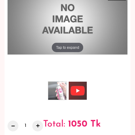
Tap to expand
Total:
1050
Tk