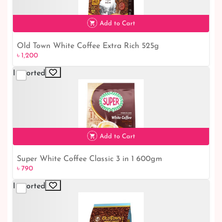
Add to Cart
Old Town White Coffee Extra Rich 525g
৳ 1,200
৳ 1,200
Imported
Add to Cart
Super White Coffee Classic 3 in 1 600gm
৳ 790
৳ 790
Imported