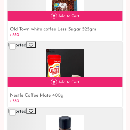
Add to Cart
Old Town white coffee Less Sugar 525gm
৳ 850
৳ 850
Imported
Add to Cart
Nestle Coffee Mate 400g
৳ 550
Imported