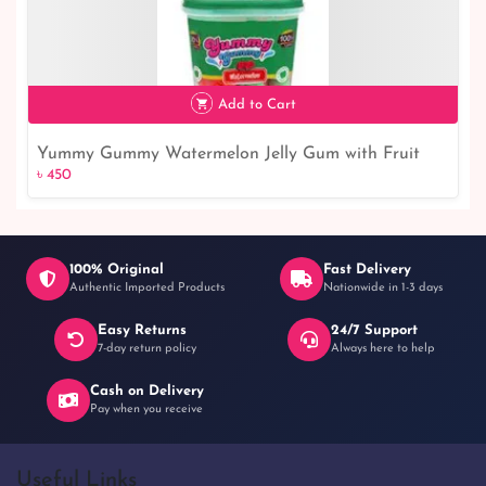
Add to Cart
Yummy Gummy Watermelon Jelly Gum with Fruit
৳ 450
৳ 450
Juice 160G
100% Original
Fast Delivery
Authentic Imported Products
Nationwide in 1-3 days
Easy Returns
24/7 Support
7-day return policy
Always here to help
Cash on Delivery
Pay when you receive
Useful Links