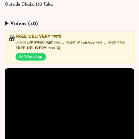
Outside Dhaka 130 Taka
▶️ Videos (40)
FREE DELIVERY অফার!
🎁
যেকোনো
১০টি ভিডিওতে কমেন্ট
করুন → স্ক্রিনশট WhatsApp করুন → পরবর্তী অর্ডারে
FREE DELIVERY
পাবেন! 🚀
WhatsApp