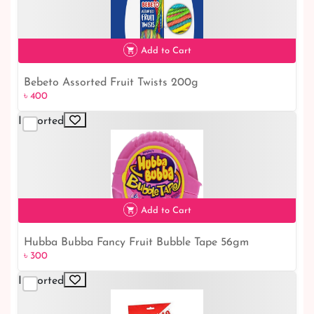
Add to Cart
Bebeto Assorted Fruit Twists 200g
৳ 400
৳ 400
Imported
Add to Cart
Hubba Bubba Fancy Fruit Bubble Tape 56gm
৳ 300
৳ 300
Imported