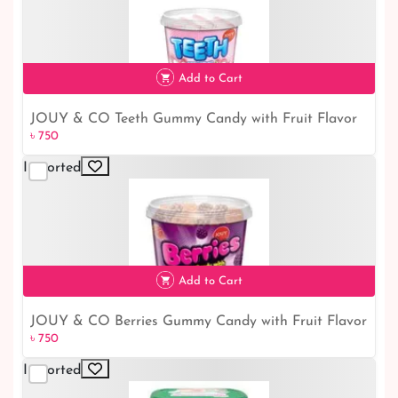
Add to Cart
JOUY & CO Teeth Gummy Candy with Fruit Flavor
৳ 750
৳ 750
225G
Imported
Add to Cart
JOUY & CO Berries Gummy Candy with Fruit Flavor
৳ 750
৳ 750
225G
Imported