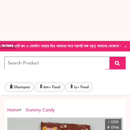
Forget Your Password?
Login Account
Create Account
×
াট বক্স এ মোবাইল নাম্বার দিয়ে আমাদের সাথে সরাসরি কথা বলুন| আমাদের যেকোনো পণ্য হাতে নিয়ে দেখ
NEWS
🧴
🍼
🍼
Shampoo
6m+ Food
1y+ Food
Home
>
Gummy Candy
৳ 1350
# 17146