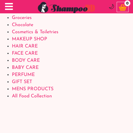
Food Supplements
0
🌙
Baby Foods
Groceries
Chocolate
Cosmetics & Toiletries
MAKEUP SHOP
HAIR CARE
FACE CARE
BODY CARE
BABY CARE
PERFUME
GIFT SET
MENS PRODUCTS
All Food Collection
Login Account
Welcome Back