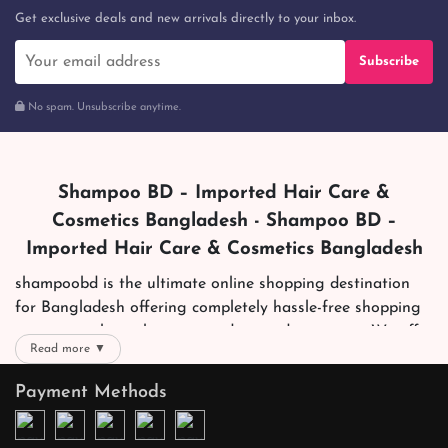
Get exclusive deals and new arrivals directly to your inbox.
Subscribe
No spam. Unsubscribe anytime.
Shampoo BD – Imported Hair Care &
Cosmetics Bangladesh - Shampoo BD –
Imported Hair Care & Cosmetics Bangladesh
shampoobd is the ultimate online shopping destination
for Bangladesh offering completely hassle-free shopping
experience through secure and trusted gateways. We offer
Read more ▼
you trendy and reliable shopping with all your preferred
brands and more. Now shopping is easier, quicker and
Payment Methods
always joyous. We help you mark the exact choice here.
We offer our customers with memorable online shopping