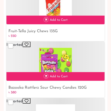
Add to Cart
Fruit-Tella Juicy Chews 135G
৳ 550
৳ 550
Imported
Add to Cart
Bazooka Rattlerz Sour Chewy Candies 120G
৳ 380
৳ 380
Imported