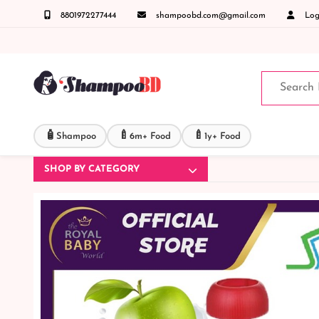
8801972277444
shampoobd.com@gmail.com
Logi
িজ্ঞাসায় কল করুনঃ ( IMO + Whatsapp ) +8801972277444 সহজে অর্ডার করতে প্রোডাক্ট পেজে আপন
🧴
🍼
🍼
Shampoo
6m+ Food
1y+ Food
SHOP BY CATEGORY