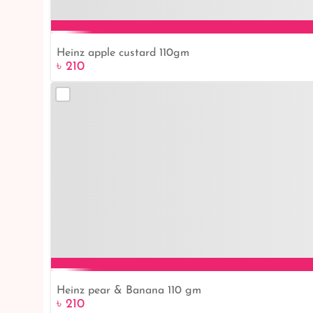
Heinz apple custard 110gm
৳ 210
Heinz pear & Banana 110 gm
৳ 210