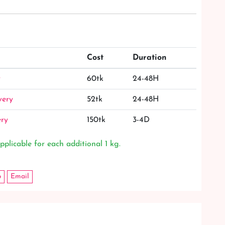
Cost
Duration
y
60tk
24-48H
very
52tk
24-48H
ery
150tk
3-4D
pplicable for each additional 1 kg.
p
Email