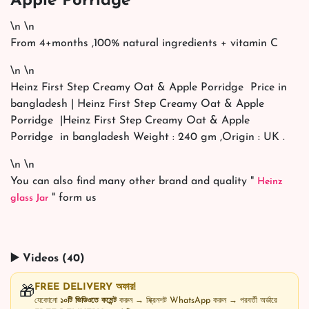
Apple Porridge
\n \n
From 4+months ,100% natural ingredients + vitamin C
\n \n
Heinz First Step Creamy Oat & Apple Porridge Price in
bangladesh | Heinz First Step Creamy Oat & Apple
Porridge |Heinz First Step Creamy Oat & Apple
Porridge in bangladesh Weight : 240 gm ,Origin : UK .
\n \n
You can also find many other brand and quality "
Heinz
" form us
glass Jar
▶️ Videos (40)
FREE DELIVERY অফার!
🎁
যেকোনো
১০টি ভিডিওতে কমেন্ট
করুন → স্ক্রিনশট WhatsApp করুন → পরবর্তী অর্ডারে