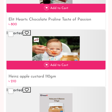
৳ 230
Add to Cart
Elit Hearts Chocolate Praline Taste of Passion
৳ 800
৳ 800
Imported
Add to Cart
Heinz apple custard 110gm
৳ 210
Imported