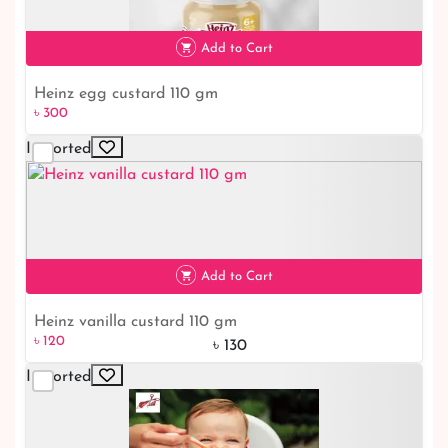
৳ 180
Add to Cart
Heinz egg custard 110 gm
৳ 300
Imported
৳ 300
Add to Cart
Heinz vanilla custard 110 gm
৳ 120
৳ 130
Imported