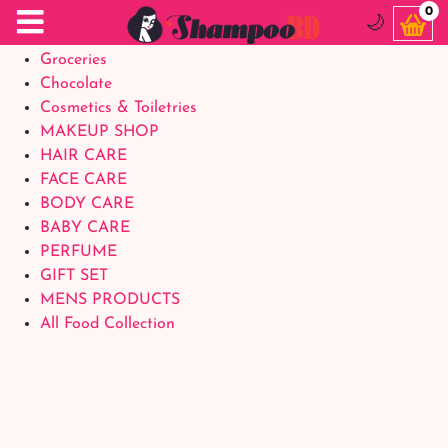
Food Supplements
0
🌙
Baby Foods
Groceries
Chocolate
Cosmetics & Toiletries
MAKEUP SHOP
HAIR CARE
FACE CARE
BODY CARE
BABY CARE
PERFUME
GIFT SET
MENS PRODUCTS
All Food Collection
Login Account
Welcome Back