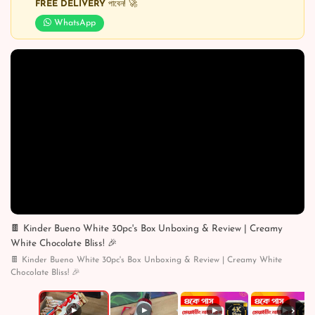
FREE DELIVERY
পাবেন! 🚀
WhatsApp
🍫 Kinder Bueno White 30pc's Box Unboxing & Review | Creamy
White Chocolate Bliss! 🎉
🍫 Kinder Bueno White 30pc's Box Unboxing & Review | Creamy White
Chocolate Bliss! 🎉
›
▶
▶
▶
▶