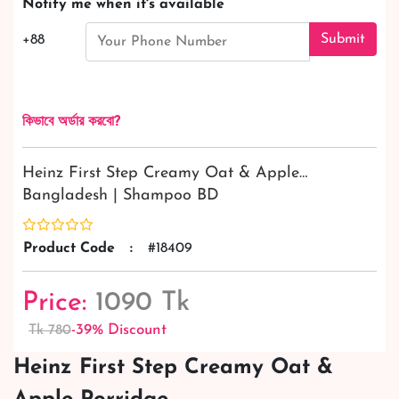
Notify me when it's available
Submit
+88
কিভাবে অর্ডার করবো?
Heinz First Step Creamy Oat & Apple…
Bangladesh | Shampoo BD
Product Code
:
#18409
Price:
1090 Tk
-39% Discount
Tk 780
Heinz First Step Creamy Oat &