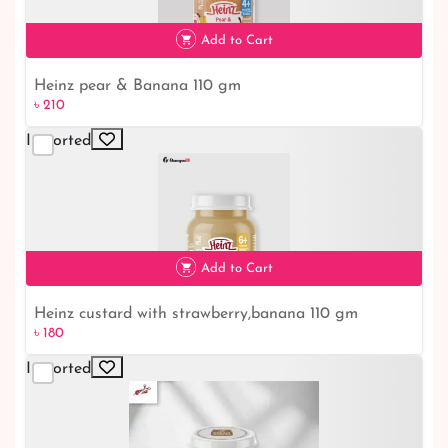
৳ 210
Add to Cart
Heinz pear & Banana 110 gm
৳ 210
Imported
৳ 210
Add to Cart
Heinz custard with strawberry,banana 110 gm
৳ 180
Imported