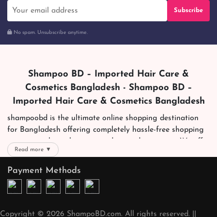
Subscribe
No spam. Unsubscribe anytime.
Shampoo BD – Imported Hair Care &
Cosmetics Bangladesh - Shampoo BD –
Imported Hair Care & Cosmetics Bangladesh
shampoobd is the ultimate online shopping destination
for Bangladesh offering completely hassle-free shopping
experience through secure and trusted gateways. We offer
Read more ▼
you trendy and reliable shopping with all your preferred
brands and more. Now shopping is easier, quicker and
Payment Methods
always joyous. We help you mark the exact choice here.
We offer our customers with memorable online shopping
experience. Our dedicated shampoobd quality assurance
Copyright © 2026 ShampoBD.com. All rights reserved. ||