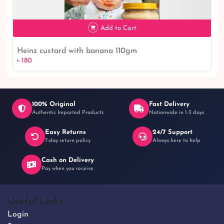
৳ 120
8% off
Add to Cart
Heinz custard with banana 110gm
৳ 180
100% Original
Fast Delivery
Authentic Imported Products
Nationwide in 1-3 days
Easy Returns
24/7 Support
৳ 180
7-day return policy
Always here to help
Cash on Delivery
Pay when you receive
Useful Links
Login