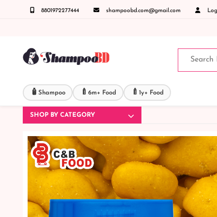
8801972277444
shampoobd.com@gmail.com
Logi
 কল করুনঃ ( IMO + Whatsapp ) +8801972277444 সহজে অর্ডার করতে প্রোডাক্ট পেজে আপনার মোবাই
🧴
🍼
🍼
Shampoo
6m+ Food
1y+ Food
SHOP BY CATEGORY