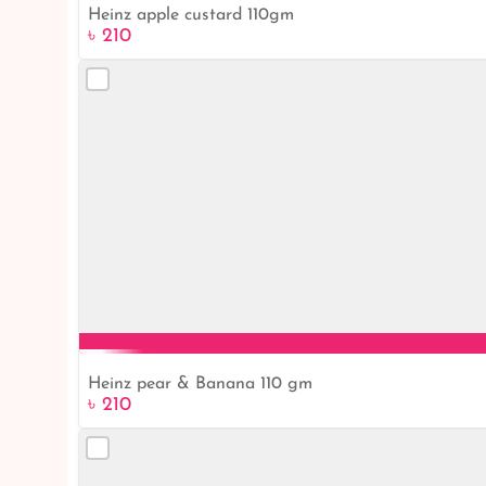
Heinz apple custard 110gm
৳ 210
Heinz pear & Banana 110 gm
৳ 210