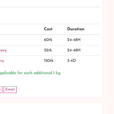
Cost
Duration
y
60tk
24-48H
very
52tk
24-48H
ery
150tk
3-4D
pplicable for each additional 1 kg.
p
Email