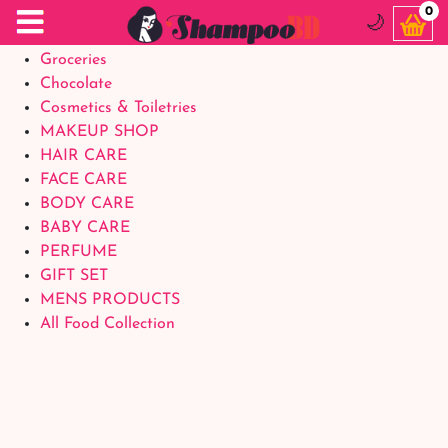
Food Supplements
0
🌙
Baby Foods
Groceries
Chocolate
Cosmetics & Toiletries
MAKEUP SHOP
HAIR CARE
FACE CARE
BODY CARE
BABY CARE
PERFUME
GIFT SET
MENS PRODUCTS
All Food Collection
Login Account
Welcome Back