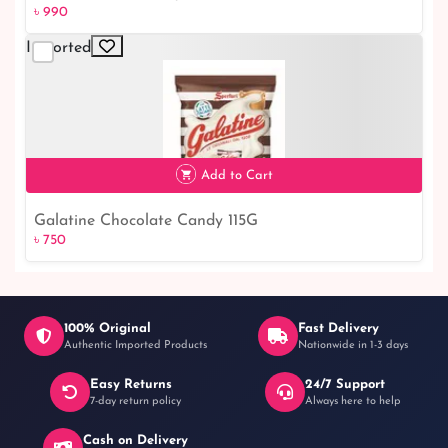
৳ 990
৳ 990
Imported
Add to Cart
Galatine Chocolate Candy 115G
৳ 750
৳ 750
100% Original
Fast Delivery
Authentic Imported Products
Nationwide in 1-3 days
Easy Returns
24/7 Support
7-day return policy
Always here to help
Cash on Delivery