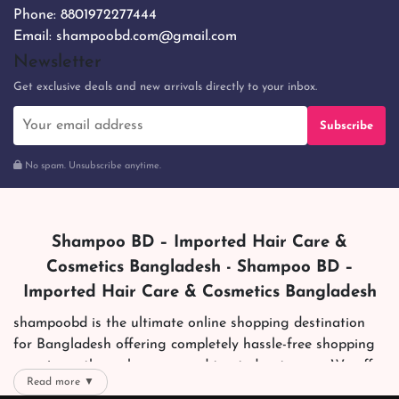
Phone:
8801972277444
Email:
shampoobd.com@gmail.com
Newsletter
Get exclusive deals and new arrivals directly to your inbox.
Subscribe
No spam. Unsubscribe anytime.
Shampoo BD – Imported Hair Care &
Cosmetics Bangladesh - Shampoo BD –
Imported Hair Care & Cosmetics Bangladesh
shampoobd is the ultimate online shopping destination
for Bangladesh offering completely hassle-free shopping
experience through secure and trusted gateways. We offer
Read more ▼
you trendy and reliable shopping with all your preferred