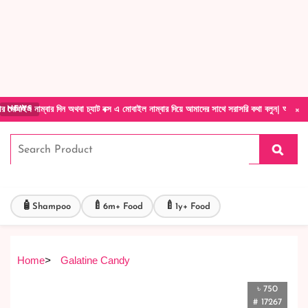
Forget Your Password?
Login Account
Create Account
×
বার দিন অথবা চ্যাট বক্স এ মোবাইল নাম্বার দিয়ে আমাদের সাথে সরাসরি কথা বলুন| আমাদের যেকোনো পণ
NEWS
🧴
🍼
🍼
Shampoo
6m+ Food
1y+ Food
Home
>
Galatine Candy
৳ 750
# 17267