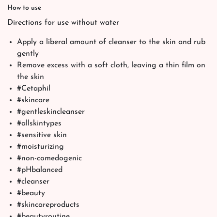
How to use
Directions for use without water
Apply a liberal amount of cleanser to the skin and rub
gently
Remove excess with a soft cloth, leaving a thin film on
the skin
#Cetaphil
#skincare
#gentleskincleanser
#allskintypes
#sensitive skin
#moisturizing
#non-comedogenic
#pHbalanced
#cleanser
#beauty
#skincareproducts
#beautyroutine