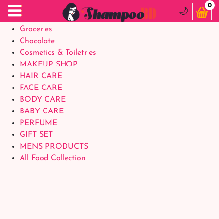
Food Supplements
0
🌙
Baby Foods
Groceries
Chocolate
Cosmetics & Toiletries
MAKEUP SHOP
HAIR CARE
FACE CARE
BODY CARE
BABY CARE
PERFUME
GIFT SET
MENS PRODUCTS
All Food Collection
Login Account
Welcome Back