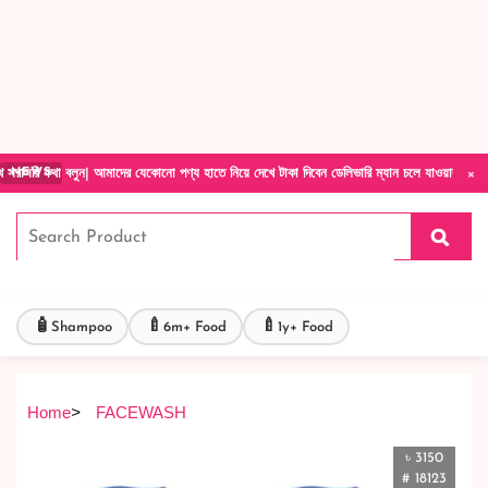
Forget Your Password?
Login Account
Create Account
×
 বলুন| আমাদের যেকোনো পণ্য হাতে নিয়ে দেখে টাকা দিবেন ডেলিভারি ম্যান চলে যাওয়ার পরে কোনরকম 
NEWS
🧴
🍼
🍼
Shampoo
6m+ Food
1y+ Food
Home
>
FACEWASH
৳ 3150
# 18123