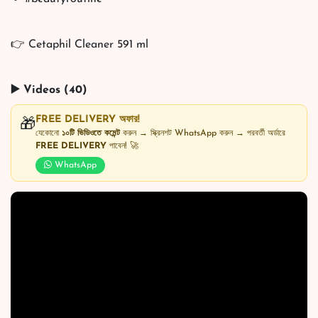
👉 Cetaphil Cleaner 591 ml
▶️ Videos (40)
FREE DELIVERY অফার!
🎁
যেকোনো
১০টি ভিডিওতে কমেন্ট
করুন → স্ক্রিনশট WhatsApp করুন → পরবর্তী অর্ডারে
FREE DELIVERY
পাবেন! 🚀
WhatsApp