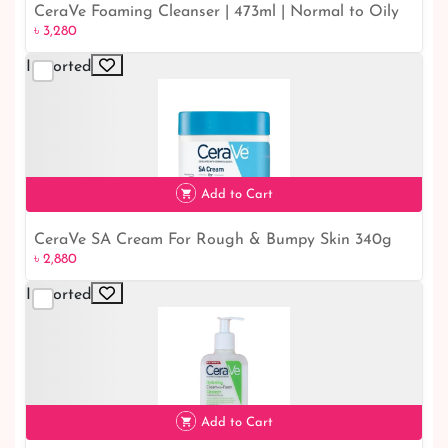
CeraVe Foaming Cleanser | 473ml | Normal to Oily
৳ 3,280
৳ 3,280
Skin | Effective Cleansing Solution
Imported
Add to Cart
CeraVe SA Cream For Rough & Bumpy Skin 340g
৳ 2,880
৳ 2,880
Imported
Add to Cart