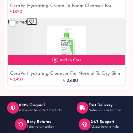
CeraVe Hydrating Cream-To-Foam Cleanser For
৳ 1,890
৳ 1,890
Normal To Dry Skin 236ml
Imported
Add to Cart
CeraVe Hydrating Cleanser For Normal To Dry Skin
৳ 2,450
9% off
৳ 2,450
473ml
৳ 2,680
100% Original
Fast Delivery
Authentic Imported Products
Nationwide in 1-3 days
Easy Returns
24/7 Support
7-day return policy
Always here to help