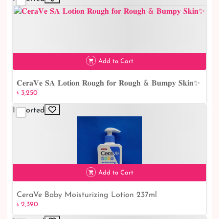
৳ 1,400
Add to Cart
𝐂𝐞𝐫𝐚𝐕𝐞 𝐒𝐀 𝐋𝐨𝐭𝐢𝐨𝐧 𝐑𝐨𝐮𝐠𝐡 𝐟𝐨𝐫 𝐑𝐨𝐮𝐠𝐡 & 𝐁𝐮𝐦𝐩𝐲 𝐒𝐤𝐢𝐧✨
৳ 3,250
৳ 3,250
Imported
Add to Cart
CeraVe Baby Moisturizing Lotion 237ml
৳ 2,390
৳ 2,390