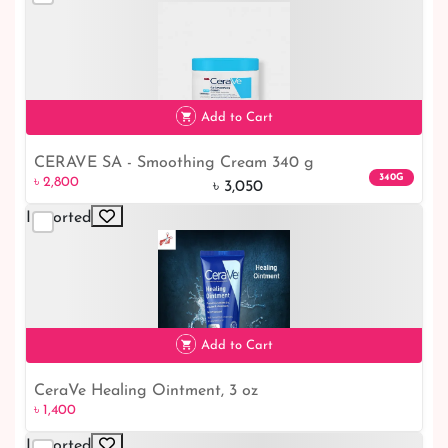
৳ 2,650
7% off
Add to Cart
CERAVE SA - Smoothing Cream 340 g
৳ 2,800
8% off
340G
৳ 2,800
৳ 3,050
Imported
Add to Cart
CeraVe Healing Ointment, 3 oz
৳ 1,400
Imported