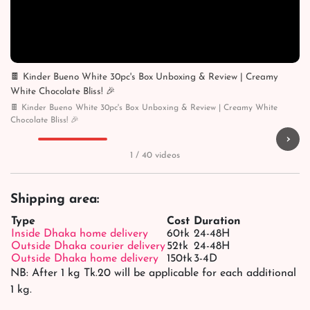
🍫 Kinder Bueno White 30pc's Box Unboxing & Review | Creamy
White Chocolate Bliss! 🎉
🍫 Kinder Bueno White 30pc's Box Unboxing & Review | Creamy White
Chocolate Bliss! 🎉
›
▶
▶
▶
▶
1 / 40 videos
Shipping area:
Type
Cost
Duration
Inside Dhaka home delivery
60tk
24-48H
Outside Dhaka courier delivery
52tk
24-48H
Outside Dhaka home delivery
150tk
3-4D
NB: After 1 kg Tk.20 will be applicable for each additional
1 kg.