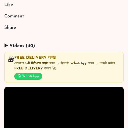
Like
Comment
Share
▶️ Videos (40)
FREE DELIVERY অফার!
🎁
যেকোনো
১০টি ভিডিওতে কমেন্ট
করুন → স্ক্রিনশট WhatsApp করুন → পরবর্তী অর্ডারে
FREE DELIVERY
পাবেন! 🚀
WhatsApp