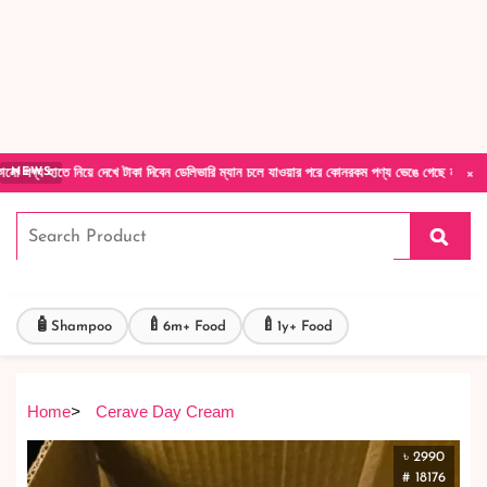
Forget Your Password?
Login Account
Create Account
×
য়ে দেখে টাকা দিবেন ডেলিভারি ম্যান চলে যাওয়ার পরে কোনরকম পণ্য ভেঙে গেছে নষ্ট খারাপ ডেট ওভার
NEWS
🧴
🍼
🍼
Shampoo
6m+ Food
1y+ Food
Home
>
Cerave Day Cream
৳ 2990
# 18176