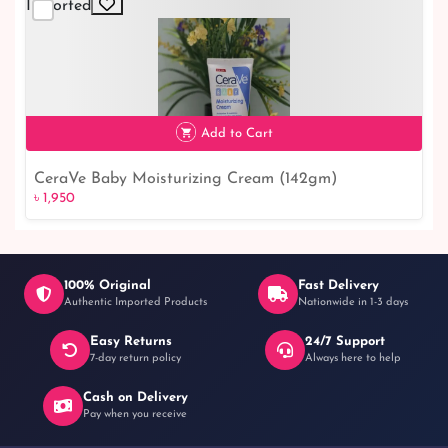
Imported
Add to Cart
CeraVe Baby Moisturizing Cream (142gm)
৳ 1,950
৳ 1,950
100% Original
Fast Delivery
Authentic Imported Products
Nationwide in 1-3 days
Easy Returns
24/7 Support
7-day return policy
Always here to help
Cash on Delivery
Pay when you receive