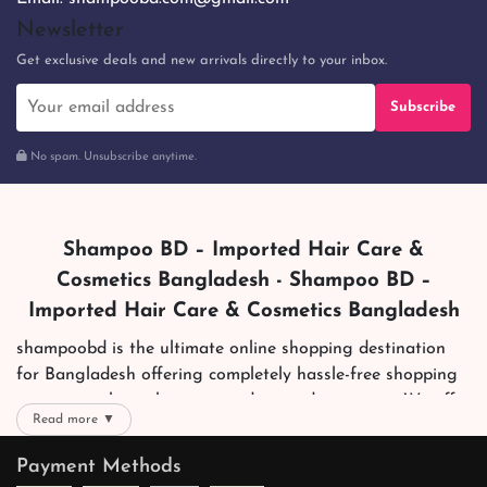
Newsletter
Get exclusive deals and new arrivals directly to your inbox.
Subscribe
No spam. Unsubscribe anytime.
Shampoo BD – Imported Hair Care &
Cosmetics Bangladesh - Shampoo BD –
Imported Hair Care & Cosmetics Bangladesh
shampoobd is the ultimate online shopping destination
for Bangladesh offering completely hassle-free shopping
experience through secure and trusted gateways. We offer
Read more ▼
you trendy and reliable shopping with all your preferred
brands and more. Now shopping is easier, quicker and
Payment Methods
always joyous. We help you mark the exact choice here.