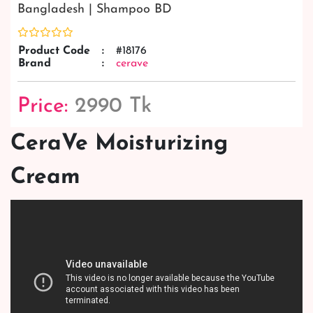
Bangladesh | Shampoo BD
Product Code
:
#18176
Brand
:
cerave
Price:
2990 Tk
CeraVe Moisturizing
Cream