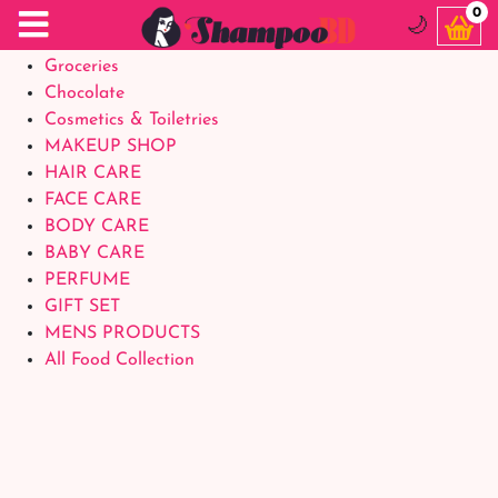
Food Supplements
0
🌙
Baby Foods
Groceries
Chocolate
Cosmetics & Toiletries
MAKEUP SHOP
HAIR CARE
FACE CARE
BODY CARE
BABY CARE
PERFUME
GIFT SET
MENS PRODUCTS
All Food Collection
Login Account
Welcome Back