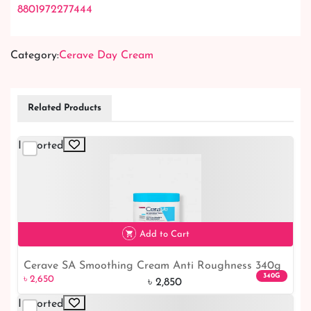
8801972277444
Category:
Cerave Day Cream
Related Products
Imported
Add to Cart
Cerave SA Smoothing Cream Anti Roughness 340g
340G
৳ 2,650
- Hydrate and Smooth Your Skin
৳ 2,850
Imported