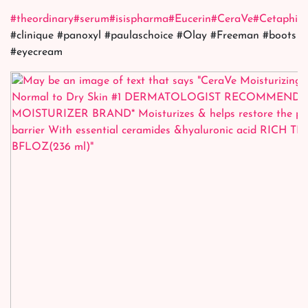
#theordinary
#serum
#isispharma
#Eucerin
#CeraVe
#Cetaphil
#
#clinique #panoxyl #paulaschoice #Olay #Freeman #boots
#eyecream