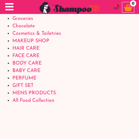
Food Supplements
0
🌙
Baby Foods
Groceries
Chocolate
Cosmetics & Toiletries
MAKEUP SHOP
HAIR CARE
FACE CARE
BODY CARE
BABY CARE
PERFUME
GIFT SET
MENS PRODUCTS
All Food Collection
Login Account
Welcome Back