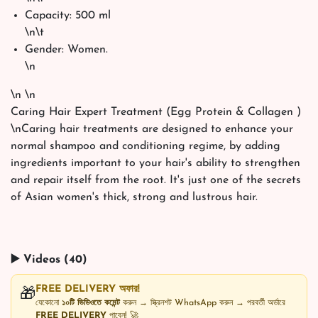
Capacity: 500 ml
\n\t
Gender: Women.
\n
\n \n
Caring Hair Expert Treatment (Egg Protein & Collagen )
\nCaring hair treatments are designed to enhance your
normal shampoo and conditioning regime, by adding
ingredients important to your hair's ability to strengthen
and repair itself from the root. It's just one of the secrets
of Asian women's thick, strong and lustrous hair.
▶️ Videos (40)
FREE DELIVERY অফার!
🎁
যেকোনো
১০টি ভিডিওতে কমেন্ট
করুন → স্ক্রিনশট WhatsApp করুন → পরবর্তী অর্ডারে
FREE DELIVERY
পাবেন! 🚀