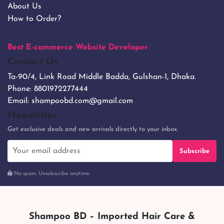
About Us
How to Order?
Best E-commerce Website Developer
Contact Us
Ta-90/4, Link Road Middle Badda, Gulshan-1, Dhaka.
Phone:
8801972277444
Email:
shampoobd.com@gmail.com
Newsletter
Get exclusive deals and new arrivals directly to your inbox.
Subscribe
No spam. Unsubscribe anytime.
Shampoo BD – Imported Hair Care &