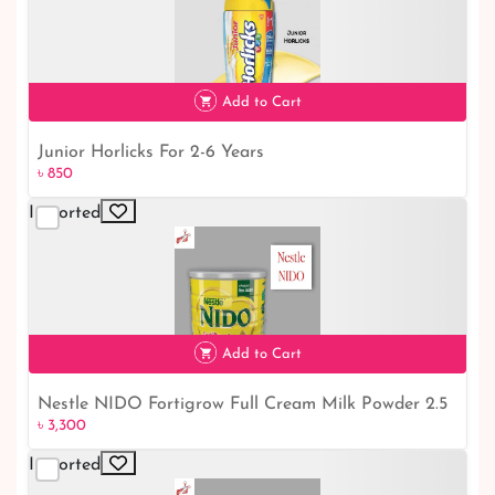
৳ 950
Add to Cart
Junior Horlicks For 2-6 Years
৳ 850
Imported
৳ 850
Add to Cart
Nestle NIDO Fortigrow Full Cream Milk Powder 2.5
৳ 3,300
Kg TIN
Imported