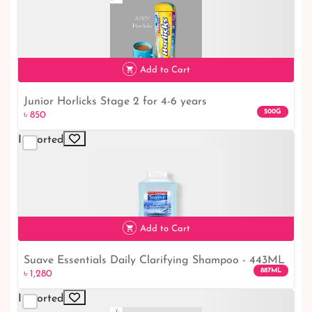
৳ 3,300
Add to Cart
Junior Horlicks Stage 2 for 4-6 years
500G
৳ 850
Imported
৳ 850
Add to Cart
Suave Essentials Daily Clarifying Shampoo - 443ML
৳ 1,280
887ML
৳ 1,280
Imported