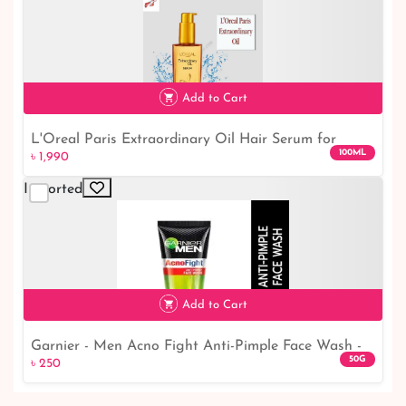
Add to Cart
L'Oreal Paris Extraordinary Oil Hair Serum for
100ML
৳ 1,990
Women and Men, 100 ml
Imported
৳ 1,990
Add to Cart
Garnier - Men Acno Fight Anti-Pimple Face Wash -
50G
৳ 250
50gm