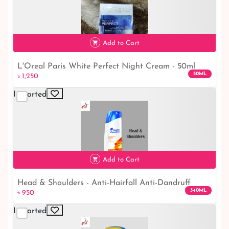
Add to Cart
L'Oreal Paris White Perfect Night Cream - 50ml
50ML
৳ 1,250
Imported
৳ 1,250
Add to Cart
Head & Shoulders - Anti-Hairfall Anti-Dandruff
340ML
৳ 950
Shampoo - 340ml
Imported