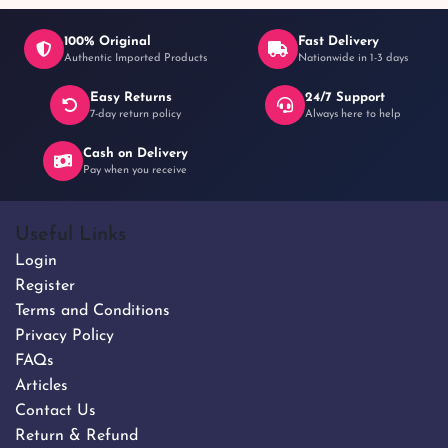
100% Original
Fast Delivery
Authentic Imported Products
Nationwide in 1-3 days
Easy Returns
24/7 Support
৳ 250
7-day return policy
Always here to help
Cash on Delivery
Pay when you receive
Useful Links
Login
Register
Terms and Conditions
Privacy Policy
FAQs
Articles
Contact Us
Return & Refund