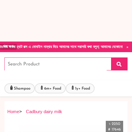
Forget Your Password?
Login Account
Create Account
×
যাট বক্স এ মোবাইল নাম্বার দিয়ে আমাদের সাথে সরাসরি কথা বলুন| আমাদের যেকোনো পণ্য হাতে নিয়ে দ
NEWS
🧴
🍼
🍼
Shampoo
6m+ Food
1y+ Food
Home
>
Cadbury dairy milk
৳ 2250
# 17646