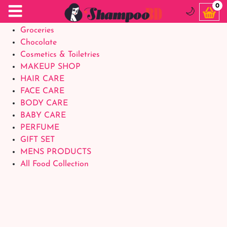
Food Supplements
0
🌙
Baby Foods
Groceries
Chocolate
Cosmetics & Toiletries
MAKEUP SHOP
HAIR CARE
FACE CARE
BODY CARE
BABY CARE
PERFUME
GIFT SET
MENS PRODUCTS
All Food Collection
Login Account
Welcome Back