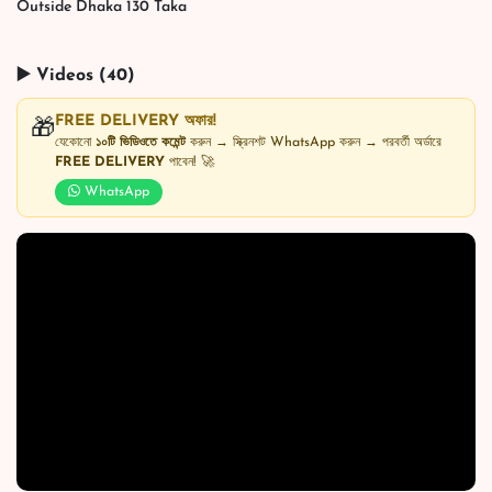
Outside Dhaka 130 Taka
▶️ Videos (40)
FREE DELIVERY অফার!
🎁
যেকোনো
১০টি ভিডিওতে কমেন্ট
করুন → স্ক্রিনশট WhatsApp করুন → পরবর্তী অর্ডারে
FREE DELIVERY
পাবেন! 🚀
WhatsApp