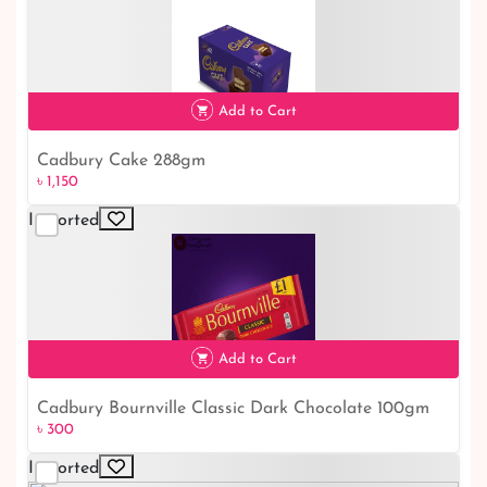
Add to Cart
Cadbury Cake 288gm
৳ 1,150
৳ 1,150
Imported
Add to Cart
Cadbury Bournville Classic Dark Chocolate 100gm
৳ 300
৳ 300
Imported