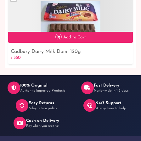
Add to Cart
Cadbury Dairy Milk Daim 120g
৳ 350
৳ 350
100% Original
Fast Delivery
Authentic Imported Products
Nationwide in 1-3 days
Easy Returns
24/7 Support
7-day return policy
Always here to help
Cash on Delivery
Pay when you receive