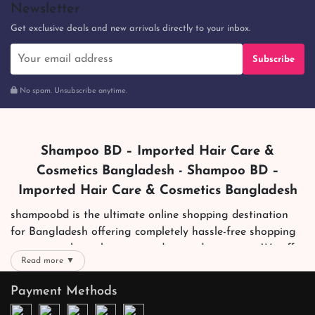
Newsletter
Get exclusive deals and new arrivals directly to your inbox.
Subscribe
No spam. Unsubscribe anytime.
Shampoo BD – Imported Hair Care &
Cosmetics Bangladesh - Shampoo BD –
Imported Hair Care & Cosmetics Bangladesh
shampoobd is the ultimate online shopping destination
for Bangladesh offering completely hassle-free shopping
experience through secure and trusted gateways. We offer
Read more ▼
you trendy and reliable shopping with all your preferred
brands and more. Now shopping is easier, quicker and
Payment Methods
always joyous. We help you mark the exact choice here.