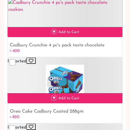
Add to Cart
Cadbury Crunchie 4 pc's pack taste chocolate
৳ 400
cookies
Imported
৳ 400
Add to Cart
Oreo Cake Cadbury Coated 288gm
৳ 820
৳ 820
Imported