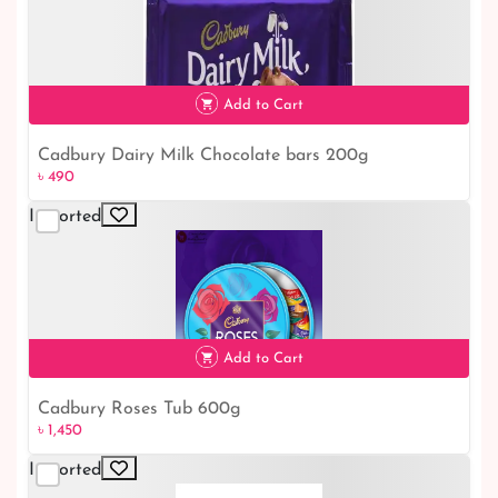
Add to Cart
Cadbury Dairy Milk Chocolate bars 200g
৳ 490
৳ 490
Imported
Add to Cart
Cadbury Roses Tub 600g
৳ 1,450
৳ 1,450
Imported