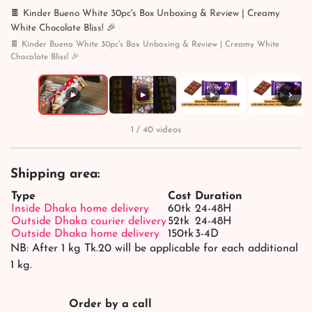
🍫 Kinder Bueno White 30pc's Box Unboxing & Review | Creamy
White Chocolate Bliss! 🎉
🍫 Kinder Bueno White 30pc's Box Unboxing & Review | Creamy White
Chocolate Bliss! 🎉
›
▶
▶
▶
▶
1 / 40 videos
Shipping area:
Type
Cost
Duration
Inside Dhaka home delivery
60tk
24-48H
Outside Dhaka courier delivery
52tk
24-48H
Outside Dhaka home delivery
150tk
3-4D
NB: After 1 kg Tk.20 will be applicable for each additional
1 kg.
Order by a call