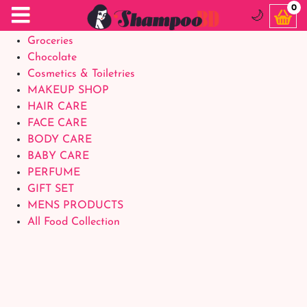
Food Supplements
0
🌙
Baby Foods
Groceries
Chocolate
Cosmetics & Toiletries
MAKEUP SHOP
HAIR CARE
FACE CARE
BODY CARE
BABY CARE
PERFUME
GIFT SET
MENS PRODUCTS
All Food Collection
Login Account
Welcome Back