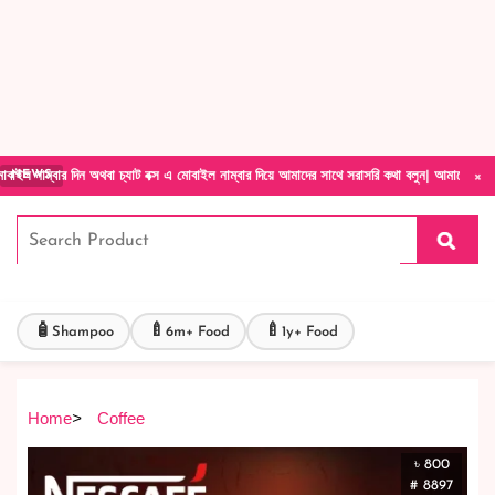
Forget Your Password?
Login Account
Create Account
×
ন অথবা চ্যাট বক্স এ মোবাইল নাম্বার দিয়ে আমাদের সাথে সরাসরি কথা বলুন| আমাদের যেকোনো পণ্য হাতে
NEWS
🧴
🍼
🍼
Shampoo
6m+ Food
1y+ Food
Home
>
Coffee
৳ 800
# 8897