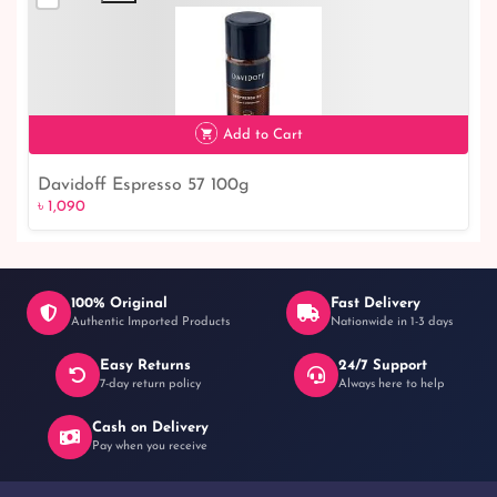
৳ 550
Add to Cart
Davidoff Espresso 57 100g
৳ 1,090
৳ 1,090
100% Original
Fast Delivery
Authentic Imported Products
Nationwide in 1-3 days
Easy Returns
24/7 Support
7-day return policy
Always here to help
Cash on Delivery
Pay when you receive