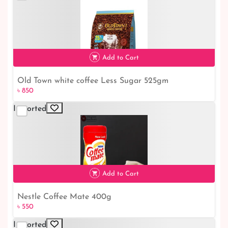
Add to Cart
Old Town white coffee Less Sugar 525gm
৳ 850
৳ 850
Imported
Add to Cart
Nestle Coffee Mate 400g
৳ 550
Imported