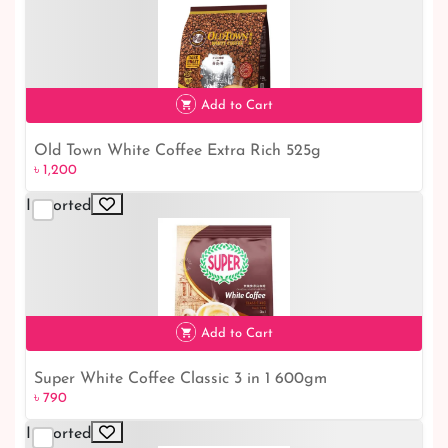
Add to Cart
Old Town White Coffee Extra Rich 525g
৳ 1,200
৳ 1,200
Imported
Add to Cart
Super White Coffee Classic 3 in 1 600gm
৳ 790
৳ 790
Imported