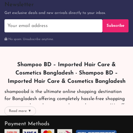
Newsletter
Get exclusive deals and new arrivals directly to your inbox.
Subscribe
No spam. Unsubscribe anytime.
Shampoo BD – Imported Hair Care &
Cosmetics Bangladesh - Shampoo BD –
Imported Hair Care & Cosmetics Bangladesh
shampoobd is the ultimate online shopping destination
for Bangladesh offering completely hassle-free shopping
experience through secure and trusted gateways. We offer
Read more ▼
you trendy and reliable shopping with all your preferred
brands and more. Now shopping is easier, quicker and
Payment Methods
always joyous. We help you mark the exact choice here.