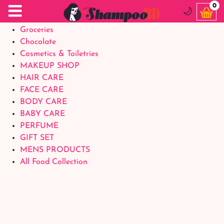
Food Supplements
0
🌙
Baby Foods
Groceries
Chocolate
Cosmetics & Toiletries
MAKEUP SHOP
HAIR CARE
FACE CARE
BODY CARE
BABY CARE
PERFUME
GIFT SET
MENS PRODUCTS
All Food Collection
Login Account
Welcome Back