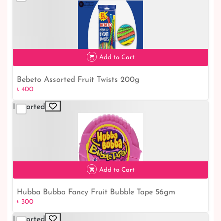
Add to Cart
Bebeto Assorted Fruit Twists 200g
৳ 400
৳ 400
Imported
Add to Cart
Hubba Bubba Fancy Fruit Bubble Tape 56gm
৳ 300
৳ 300
Imported