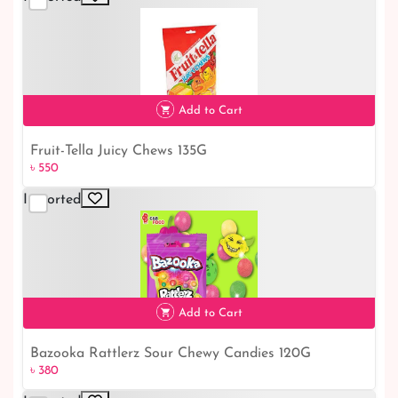
Add to Cart
Fruit-Tella Juicy Chews 135G
৳ 550
৳ 550
Imported
Add to Cart
Bazooka Rattlerz Sour Chewy Candies 120G
৳ 380
৳ 380