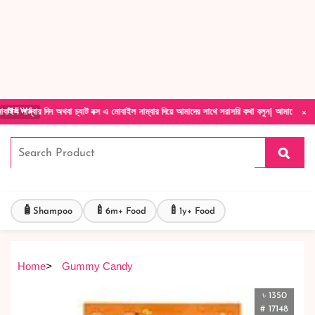
Forget Your Password?
Login Account
Create Account
×
িন অথবা চ্যাট বক্স এ মোবাইল নাম্বার দিয়ে আমাদের সাথে সরাসরি কথা বলুন| আমাদের যেকোনো পণ্য হাত
NEWS
🧴
🍼
🍼
Shampoo
6m+ Food
1y+ Food
Home
>
Gummy Candy
৳ 1350
# 17148