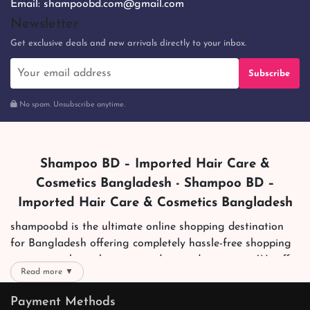
Email:
shampoobd.com@gmail.com
Newsletter
Get exclusive deals and new arrivals directly to your inbox.
Subscribe
No spam. Unsubscribe anytime.
Shampoo BD – Imported Hair Care &
Cosmetics Bangladesh - Shampoo BD –
Imported Hair Care & Cosmetics Bangladesh
shampoobd is the ultimate online shopping destination
for Bangladesh offering completely hassle-free shopping
experience through secure and trusted gateways. We offer
Read more ▼
you trendy and reliable shopping with all your preferred
brands and more. Now shopping is easier, quicker and
Payment Methods