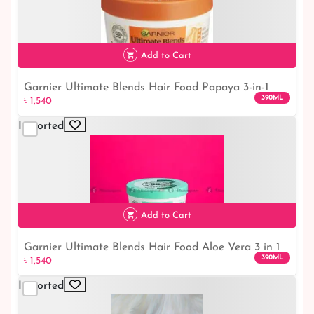
Add to Cart
Garnier Ultimate Blends Hair Food Papaya 3-in-1
৳ 1,540
390ML
৳ 1,540
Damaged Hair Mask Treatment 390ml
Imported
Add to Cart
Garnier Ultimate Blends Hair Food Aloe Vera 3 in 1
৳ 1,540
390ML
৳ 1,540
Hair Mask Treatment
Imported