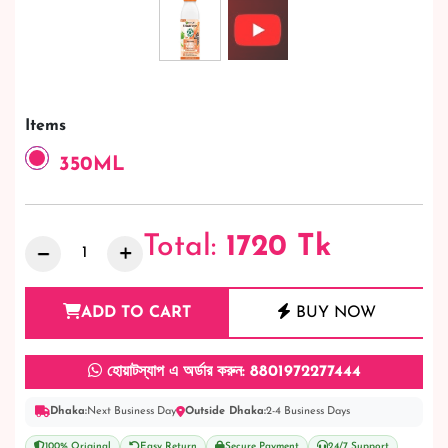
Items
350ML
Total:
1720
Tk
ADD TO CART
BUY NOW
হোয়াটস্যাপ এ অর্ডার করুন: 8801972277444
Dhaka:
Next Business Day
Outside Dhaka:
2-4 Business Days
100% Original
Easy Return
Secure Payment
24/7 Support