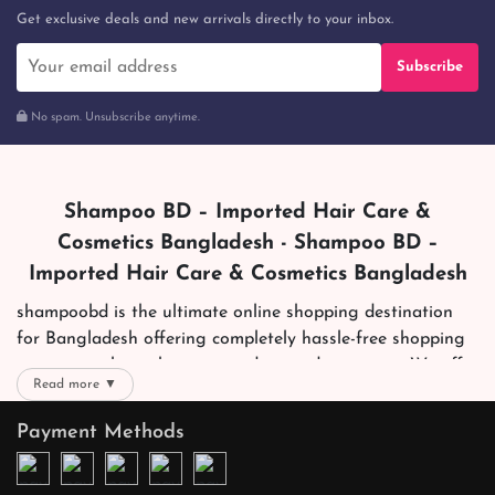
Get exclusive deals and new arrivals directly to your inbox.
Subscribe
No spam. Unsubscribe anytime.
Shampoo BD – Imported Hair Care &
Cosmetics Bangladesh - Shampoo BD –
Imported Hair Care & Cosmetics Bangladesh
shampoobd is the ultimate online shopping destination
for Bangladesh offering completely hassle-free shopping
experience through secure and trusted gateways. We offer
Read more ▼
you trendy and reliable shopping with all your preferred
brands and more. Now shopping is easier, quicker and
Payment Methods
always joyous. We help you mark the exact choice here.
We offer our customers with memorable online shopping