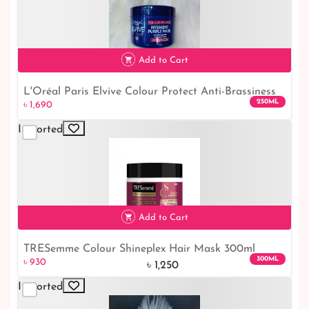
Add to Cart
L'Oréal Paris Elvive Colour Protect Anti-Brassiness
250ML
৳ 1,690
Purple Mask 250ml
Imported
৳ 1,690
Add to Cart
TRESemme Colour Shineplex Hair Mask 300ml
300ML
৳ 930
৳ 1,250
Imported