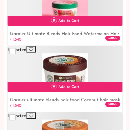
Add to Cart
Garnier Ultimate Blends Hair Food Watermelon Hair
৳ 1,540
390ML
৳ 1,540
Mask 390ml
Imported
Add to Cart
Garnier ultimate blends hair food Coconut hair mask
৳ 1,540
390ML
৳ 1,540
390ml
Imported