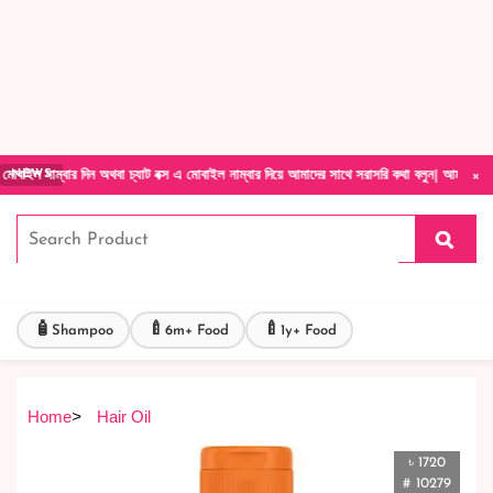
Forget Your Password?
Login Account
Create Account
×
দিন অথবা চ্যাট বক্স এ মোবাইল নাম্বার দিয়ে আমাদের সাথে সরাসরি কথা বলুন| আমাদের যেকোনো পণ্য হা
NEWS
🧴
🍼
🍼
Shampoo
6m+ Food
1y+ Food
Home
>
Hair Oil
৳ 1720
# 10279