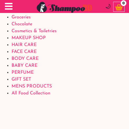
Food Supplements
0
🌙
Baby Foods
Groceries
Chocolate
Cosmetics & Toiletries
MAKEUP SHOP
HAIR CARE
FACE CARE
BODY CARE
BABY CARE
PERFUME
GIFT SET
MENS PRODUCTS
All Food Collection
Login Account
Welcome Back