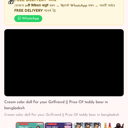
FREE DELIVERY অফার!
🎁
যেকোনো
১০টি ভিডিওতে কমেন্ট
করুন → স্ক্রিনশট WhatsApp করুন → পরবর্তী অর্ডারে
FREE DELIVERY
পাবেন! 🚀
WhatsApp
Cream color doll For your Girlfriend || Price Of teddy bear in
bangladesh
Cream color doll For your Girlfriend || Price Of teddy bear in bangladesh