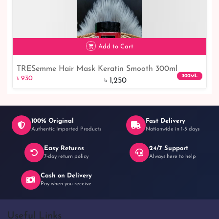
৳ 930
26% off
Add to Cart
TRESemme Hair Mask Keratin Smooth 300ml
৳ 930
26% off
300ML
৳ 930
৳ 1,250
100% Original
Fast Delivery
Authentic Imported Products
Nationwide in 1-3 days
Easy Returns
24/7 Support
7-day return policy
Always here to help
Cash on Delivery
Pay when you receive
Useful Links