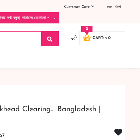
Customer Care
বাংলা
×
াদের যেকোনো পণ্য হাতে নিয়ে দেখে টাকা দিবেন ডেলিভারি ম্যান চলে যাওয়ার পরে কোনরকম পণ্য 
0
🌙
CART: ৳ 0
khead Clearing… Bangladesh |
67