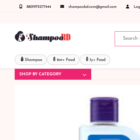
8801972277444
shampoobd.com@gmail.com
Logi
্ঞাসায় কল করুনঃ ( IMO + Whatsapp ) +8801972277444 সহজে অর্ডার করতে প্রোডাক্ট পেজে আপনার 
🧴
🍼
🍼
Shampoo
6m+ Food
1y+ Food
SHOP BY CATEGORY