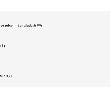
ree price in Bangladesh কত?
ারি।
 প্রযোজ্য।