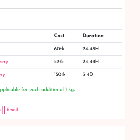
Cost
Duration
y
60tk
24-48H
very
52tk
24-48H
ery
150tk
3-4D
pplicable for each additional 1 kg.
p
Email