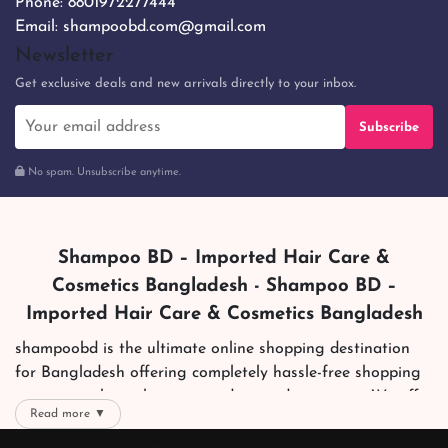
Phone:
8801972277444
Email:
shampoobd.com@gmail.com
Newsletter
Get exclusive deals and new arrivals directly to your inbox.
Subscribe
No spam. Unsubscribe anytime.
Shampoo BD – Imported Hair Care &
Cosmetics Bangladesh - Shampoo BD –
Imported Hair Care & Cosmetics Bangladesh
shampoobd is the ultimate online shopping destination
for Bangladesh offering completely hassle-free shopping
experience through secure and trusted gateways. We offer
Read more ▼
you trendy and reliable shopping with all your preferred
brands and more. Now shopping is easier, quicker and