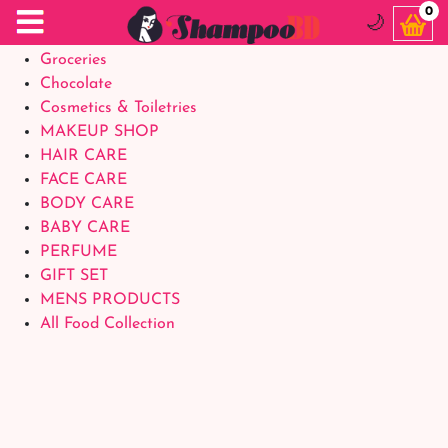
Food Supplements
0
🌙
Baby Foods
Groceries
Chocolate
Cosmetics & Toiletries
MAKEUP SHOP
HAIR CARE
FACE CARE
BODY CARE
BABY CARE
PERFUME
GIFT SET
MENS PRODUCTS
All Food Collection
Login Account
Welcome Back