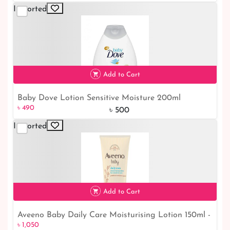
Imported
Add to Cart
Baby Dove Lotion Sensitive Moisture 200ml
৳ 490
৳ 490
৳ 500
Imported
Add to Cart
Aveeno Baby Daily Care Moisturising Lotion 150ml -
৳ 1,050
৳ 1,050
Gentle Hydration for your Little One