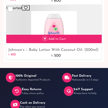
Nourishing Care for Your Little One
৳ 600
Imported
৳ 500
17% off
Add to Cart
Johnson’s – Baby Lotion With Coconut Oil- (200ml)
৳ 450
10% off
৳ 450
৳ 500
100% Original
Fast Delivery
Authentic Imported Products
Nationwide in 1-3 days
Easy Returns
24/7 Support
7-day return policy
Always here to help
Cash on Delivery
Pay when you receive