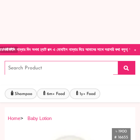
Forget Your Password?
Login Account
Create Account
×
বার দিন অথবা চ্যাট বক্স এ মোবাইল নাম্বার দিয়ে আমাদের সাথে সরাসরি কথা বলুন| আমাদের যেকোনো পণ
NEWS
🧴
🍼
🍼
Shampoo
6m+ Food
1y+ Food
Home
>
Baby Lotion
৳ 1900
# 16655