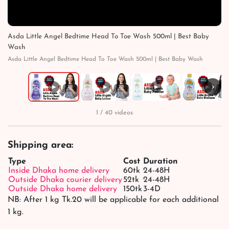
Asda Little Angel Bedtime Head To Toe Wash 500ml | Best Baby
Wash
Asda Little Angel Bedtime Head To Toe Wash 500ml | Best Baby Wash
›
▶
▶
▶
▶
1 / 40 videos
Shipping area:
Type
Cost
Duration
Inside Dhaka home delivery
60tk
24-48H
Outside Dhaka courier delivery
52tk
24-48H
Outside Dhaka home delivery
150tk
3-4D
NB: After 1 kg Tk.20 will be applicable for each additional
1 kg.