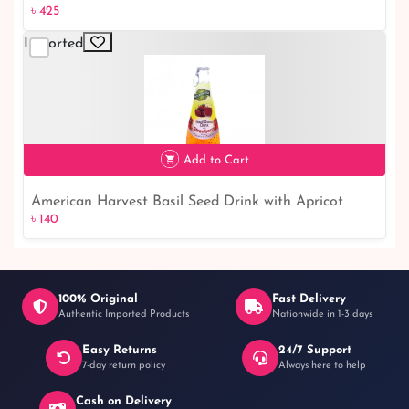
৳ 425
৳ 425
Imported
Add to Cart
American Harvest Basil Seed Drink with Apricot
৳ 140
৳ 140
100% Original
Fast Delivery
Authentic Imported Products
Nationwide in 1-3 days
Easy Returns
24/7 Support
7-day return policy
Always here to help
Cash on Delivery