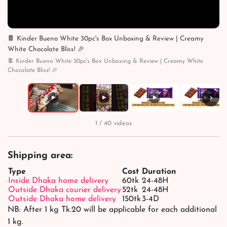
🍫 Kinder Bueno White 30pc's Box Unboxing & Review | Creamy
White Chocolate Bliss! 🎉
🍫 Kinder Bueno White 30pc's Box Unboxing & Review | Creamy White
Chocolate Bliss! 🎉
›
▶
▶
▶
▶
1 / 40 videos
Shipping area:
Type
Cost
Duration
Inside Dhaka home delivery
60tk
24-48H
Outside Dhaka courier delivery
52tk
24-48H
Outside Dhaka home delivery
150tk
3-4D
NB: After 1 kg Tk.20 will be applicable for each additional
1 kg.