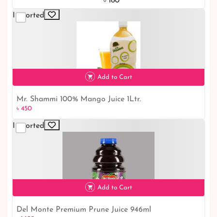
৳ 180
Imported
Add to Cart
Mr. Shammi 100% Mango Juice 1Ltr.
৳ 450
৳ 450
Imported
Add to Cart
Del Monte Premium Prune Juice 946ml