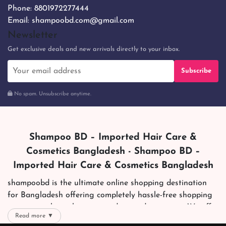
Phone:
8801972277444
Email:
shampoobd.com@gmail.com
Newsletter
Get exclusive deals and new arrivals directly to your inbox.
Subscribe
No spam. Unsubscribe anytime.
Shampoo BD – Imported Hair Care &
Cosmetics Bangladesh - Shampoo BD –
Imported Hair Care & Cosmetics Bangladesh
shampoobd is the ultimate online shopping destination
for Bangladesh offering completely hassle-free shopping
experience through secure and trusted gateways. We offer
Read more ▼
you trendy and reliable shopping with all your preferred