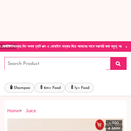
Forget Your Password?
Login Account
Create Account
×
র দিন অথবা চ্যাট বক্স এ মোবাইল নাম্বার দিয়ে আমাদের সাথে সরাসরি কথা বলুন| আমাদের যেকোনো পণ্য 
NEWS
🧴
🍼
🍼
Shampoo
6m+ Food
1y+ Food
Home
>
Juice
৳ 500
# 8899