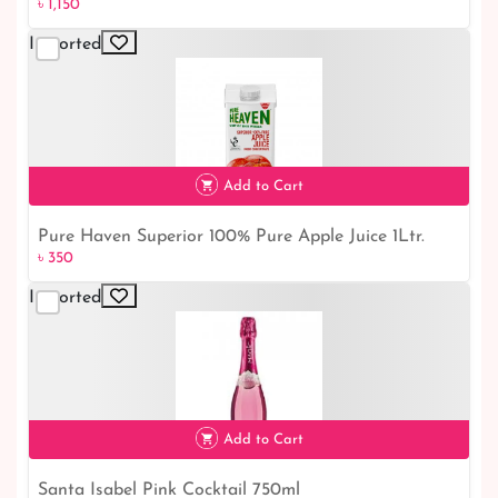
৳ 1,150
Imported
৳ 1,150
Add to Cart
Pure Haven Superior 100% Pure Apple Juice 1Ltr.
৳ 350
৳ 350
Imported
Add to Cart
Santa Isabel Pink Cocktail 750ml