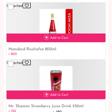
Imported
Add to Cart
Hamdard Roohafza 800ml
৳ 800
৳ 800
Imported
Add to Cart
Mr. Shammi Strawberry Juice Drink 250ml
৳ 150
17% off
৳ 150