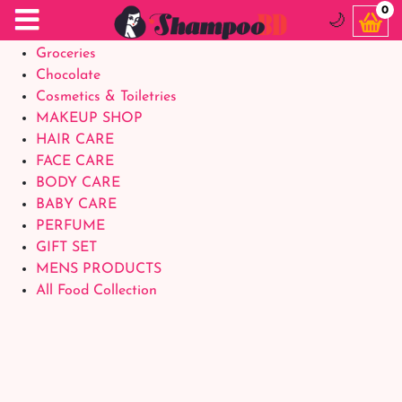
Food Supplements
0
🌙
Baby Foods
Groceries
Chocolate
Cosmetics & Toiletries
MAKEUP SHOP
HAIR CARE
FACE CARE
BODY CARE
BABY CARE
PERFUME
GIFT SET
MENS PRODUCTS
All Food Collection
Login Account
Welcome Back