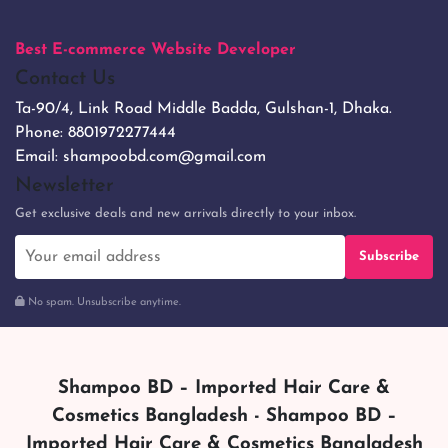
Best E-commerce Website Developer
Contact Us
Ta-90/4, Link Road Middle Badda, Gulshan-1, Dhaka.
Phone:
8801972277444
Email:
shampoobd.com@gmail.com
Newsletter
Get exclusive deals and new arrivals directly to your inbox.
Subscribe
No spam. Unsubscribe anytime.
Shampoo BD – Imported Hair Care &
Cosmetics Bangladesh - Shampoo BD –
Imported Hair Care & Cosmetics Bangladesh