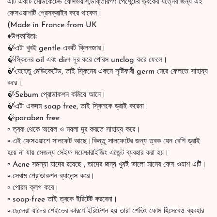
এটি একটি মেডিকেটেড ফেসওয়াশ,ডাক্তারগণ পেশেন্টের ত্বকের যত্নের জন্য এই
ফেসওয়াশটি প্রেসক্রাইব করে থাকেন।
(Made in France from UK
♦️উপকারিতাঃ
🍃এটা খুবই gentle একটি ক্লিনজার।
🍃স্কিনের oil এবং dirt দূর করে পোরস unclog করে ফেলে।
🍃যেহেতু মেডিকেটেড, তাই স্কিনের একনে সৃষ্টিকারী germ মেরে ফেলতে সাহায্য
করে।
🍃Sebum প্রোডাকশন কমিয়ে আনে।
🍃এটা একদম soap free, তাই স্কিনকে ড্রাই করেনা।
🍃paraben free
▫️ ত্বক থেকে অয়েল ও ময়লা দূর করতে সাহায্য করে।
▫️ এই ফেসওয়াশে সালফেট আছে।কিন্তু সালফেটের জন্য ত্বক যেন বেশি ড্রাই
হয়ে না যায় সেজন্য সেইফ ময়েশ্চারাইজিং এজেন্ট ব্যবহার করা হয়।
▫️ Acne সমস্যা যাদের রয়েছে , তাদের জন্য খুবই ভালো মানের ফেস ওয়াশ এটি।
▫️ সেবাম প্রোডাকশন ব্যালেন্স করে।
▫️ পোরস ক্লগ করে।
▫️ soap-free তাই ত্বকে ইরিটেট করবেনা।
▫️ ছেলেরা যাদের শেইভের কারণে ইরিটেশন হয় তারা শেভিং ফোম হিসেবেও ব্যবহার