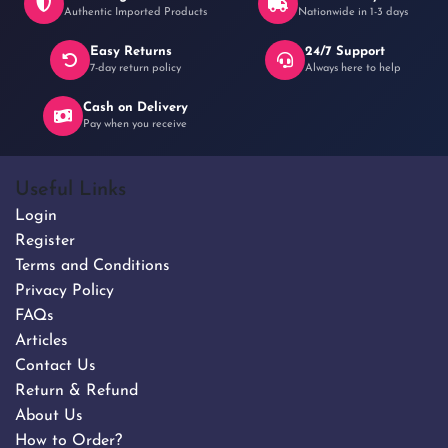
Authentic Imported Products
Nationwide in 1-3 days
Easy Returns
24/7 Support
7-day return policy
Always here to help
Cash on Delivery
Pay when you receive
Useful Links
Login
Register
Terms and Conditions
Privacy Policy
FAQs
Articles
Contact Us
Return & Refund
About Us
How to Order?