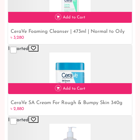
Add to Cart
CeraVe Foaming Cleanser | 473ml | Normal to Oily
৳ 3,280
৳ 3,280
Skin | Effective Cleansing Solution
Imported
Add to Cart
CeraVe SA Cream For Rough & Bumpy Skin 340g
৳ 2,880
৳ 2,880
Imported