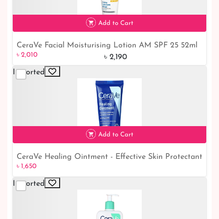
Add to Cart
CeraVe Facial Moisturising Lotion AM SPF 25 52ml
৳ 2,010
8% off
৳ 2,010
৳ 2,190
Imported
Add to Cart
CeraVe Healing Ointment - Effective Skin Protectant
৳ 1,650
৳ 1,650
for Dry, Cracked, and Chafed Skin
Imported