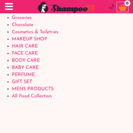
Food Supplements
0
🌙
Baby Foods
Groceries
Chocolate
Cosmetics & Toiletries
MAKEUP SHOP
HAIR CARE
FACE CARE
BODY CARE
BABY CARE
PERFUME
GIFT SET
MENS PRODUCTS
All Food Collection
Login Account
Welcome Back