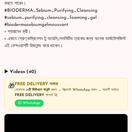
করতে পারেন।
#BIODERMA_Sebium_Purifying_Cleansing
#sebium_purifying_cleansing_foaming_gel
#biodermasebiumgelmoussant
▫️ প্যারাবেন ফ্রী।
▫️ একনে প্রোণ,কম্বিনেশন টু অয়েলি,সেনসিটিভ ত্বকের জন্য অনেক ডার্মাটোলজিস্ট
এই ফেসওয়াশটি রিকমেন্ড করে থাকেন।
▶️ Videos (40)
FREE DELIVERY অফার!
🎁
যেকোনো
১০টি ভিডিওতে কমেন্ট
করুন → স্ক্রিনশট WhatsApp করুন → পরবর্তী অর্ডারে
FREE DELIVERY
পাবেন! 🚀
WhatsApp