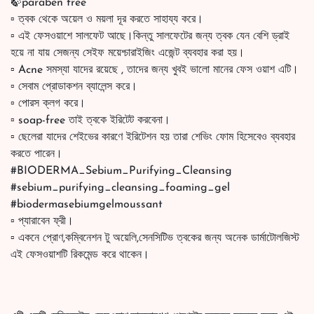
🍃paraben free
▫️ ত্বক থেকে অয়েল ও ময়লা দূর করতে সাহায্য করে।
▫️ এই ফেসওয়াশে সালফেট আছে।কিন্তু সালফেটের জন্য ত্বক যেন বেশি ড্রাই
হয়ে না যায় সেজন্য সেইফ ময়েশ্চারাইজিং এজেন্ট ব্যবহার করা হয়।
▫️ Acne সমস্যা যাদের রয়েছে , তাদের জন্য খুবই ভালো মানের ফেস ওয়াশ এটি।
▫️ সেবাম প্রোডাকশন ব্যালেন্স করে।
▫️ পোরস ক্লগ করে।
▫️ soap-free তাই ত্বকে ইরিটেট করবেনা।
▫️ ছেলেরা যাদের শেইভের কারণে ইরিটেশন হয় তারা শেভিং ফোম হিসেবেও ব্যবহার
করতে পারেন।
#BIODERMA_Sebium_Purifying_Cleansing
#sebium_purifying_cleansing_foaming_gel
#biodermasebiumgelmoussant
▫️ প্যারাবেন ফ্রী।
▫️ একনে প্রোণ,কম্বিনেশন টু অয়েলি,সেনসিটিভ ত্বকের জন্য অনেক ডার্মাটোলজিস্ট
এই ফেসওয়াশটি রিকমেন্ড করে থাকেন।