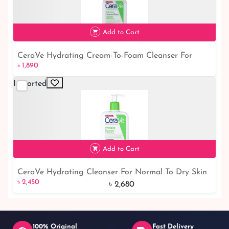
Add to Cart
CeraVe Hydrating Cream-To-Foam Cleanser For
৳ 1,890
৳ 1,890
Normal To Dry Skin 236ml
Imported
Add to Cart
CeraVe Hydrating Cleanser For Normal To Dry Skin
৳ 2,450
9% off
৳ 2,450
473ml
৳ 2,680
100% Original
Fast Delivery