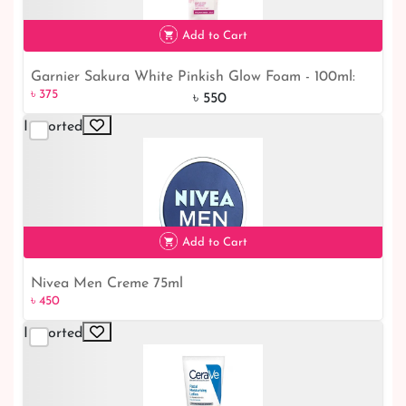
Add to Cart
Garnier Sakura White Pinkish Glow Foam - 100ml:
৳ 375
32% off
৳ 375
Unveil Your Radiant Skin
৳ 550
Imported
Add to Cart
Nivea Men Creme 75ml
৳ 450
৳ 450
Imported