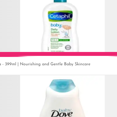
a - 399ml | Nourishing and Gentle Baby Skincare
Add to Cart