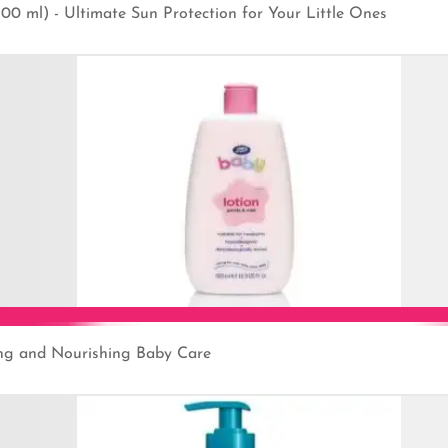
00 ml) - Ultimate Sun Protection for Your Little Ones
Add to Cart
ing and Nourishing Baby Care
Add to Cart