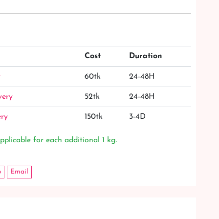
Cost
Duration
y
60tk
24-48H
very
52tk
24-48H
ery
150tk
3-4D
pplicable for each additional 1 kg.
p
Email