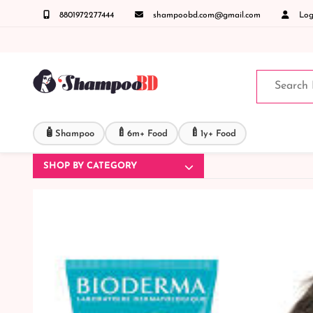
8801972277444
shampoobd.com@gmail.com
Logi
ক্রান্ত যেকোনো জিজ্ঞাসায় কল করুনঃ ( IMO + Whatsapp ) +8801972277444 সহজে অর্ডার করতে প্
🧴
🍼
🍼
Shampoo
6m+ Food
1y+ Food
SHOP BY CATEGORY