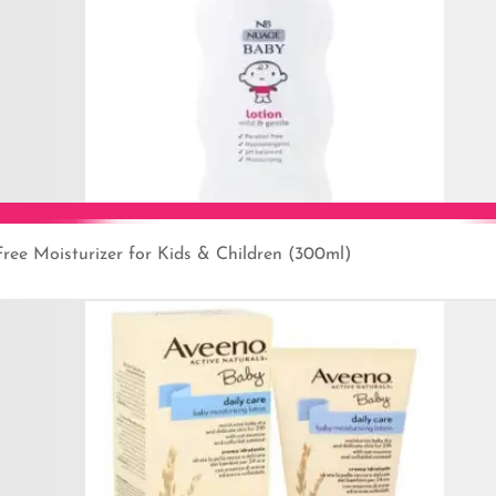
ree Moisturizer for Kids & Children (300ml)
Add to Cart