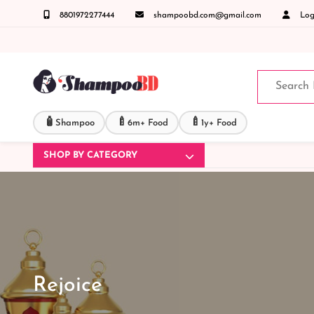
8801972277444
shampoobd.com@gmail.com
Logi
ং ডেলিভারী সংক্রান্ত যেকোনো জিজ্ঞাসায় কল করুনঃ ( IMO + Whatsapp ) +8801972277444 সহজে অ
🧴
🍼
🍼
Shampoo
6m+ Food
1y+ Food
SHOP BY CATEGORY
Rejoice