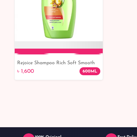
Rejoice Shampoo Rich Soft Smooth
Add to Cart
৳ 1,600
600ML