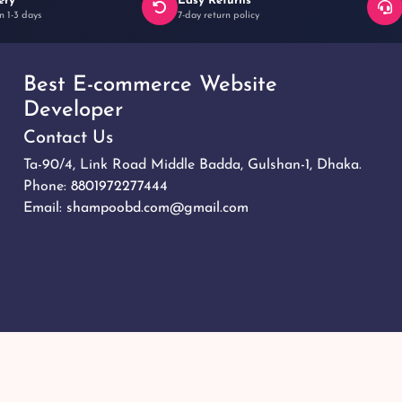
ery
Easy Returns
n 1-3 days
7-day return policy
Best E-commerce Website
Developer
Contact Us
Ta-90/4, Link Road Middle Badda, Gulshan-1, Dhaka.
Phone:
8801972277444
Email:
shampoobd.com@gmail.com