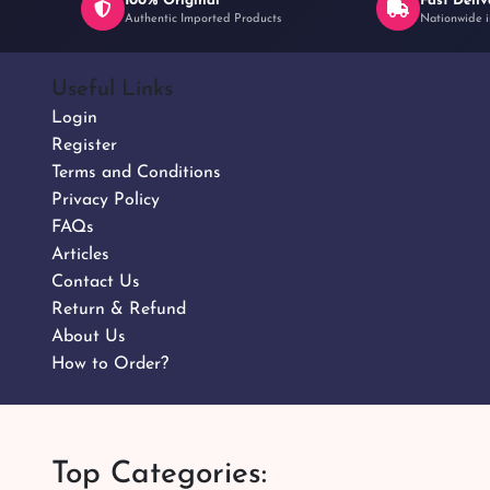
100% Original
Fast Deliv
Authentic Imported Products
Nationwide i
Useful Links
Login
Register
Terms and Conditions
Privacy Policy
FAQs
Articles
Contact Us
Return & Refund
About Us
How to Order?
Top Categories: