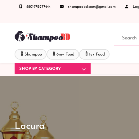
8801972277444
shampoobd.com@gmail.com
Logi
্রান্ত যেকোনো জিজ্ঞাসায় কল করুনঃ ( IMO + Whatsapp ) +8801972277444 সহজে অর্ডার করতে প্রো
🧴
🍼
🍼
Shampoo
6m+ Food
1y+ Food
SHOP BY CATEGORY
Lacura