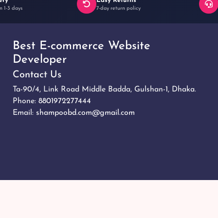
ery
Easy Returns
n 1-3 days
7-day return policy
Best E-commerce Website
Developer
Contact Us
Ta-90/4, Link Road Middle Badda, Gulshan-1, Dhaka.
Phone:
8801972277444
Email:
shampoobd.com@gmail.com