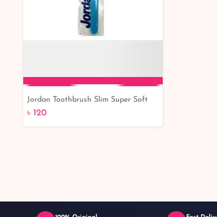
Jordan Toothbrush Slim Super Soft
Add to Cart
৳ 120