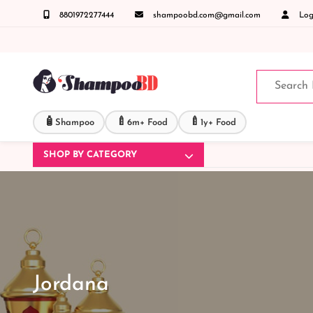
8801972277444
shampoobd.com@gmail.com
Logi
 জিজ্ঞাসায় কল করুনঃ ( IMO + Whatsapp ) +8801972277444 সহজে অর্ডার করতে প্রোডাক্ট পেজে আপ
🧴
🍼
🍼
Shampoo
6m+ Food
1y+ Food
SHOP BY CATEGORY
Jordana