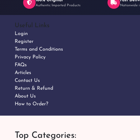
100% Original
Fast Deliv
Authentic Imported Products
Nationwide i
Useful Links
Login
Register
Terms and Conditions
Privacy Policy
FAQs
Articles
Contact Us
Return & Refund
About Us
How to Order?
Top Categories: