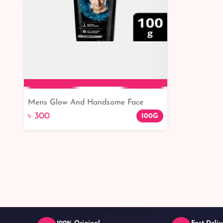
Mens Glow And Handsome Face
Add to Cart
Wash Rapid Action 100g
৳ 300
100G