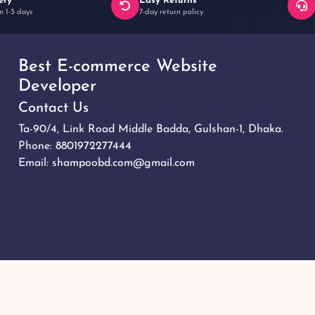
ery
Easy Returns
n 1-3 days
7-day return policy
Best E-commerce Website
Developer
Contact Us
Ta-90/4, Link Road Middle Badda, Gulshan-1, Dhaka.
Phone:
8801972277444
Email:
shampoobd.com@gmail.com